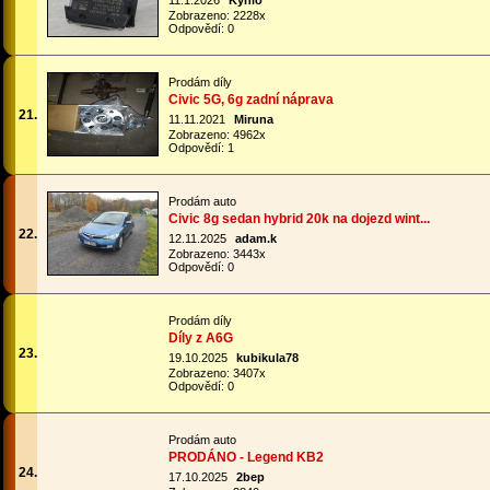
11.1.2026
Kynio
Zobrazeno: 2228x
Odpovědí: 0
Prodám díly
Civic 5G, 6g zadní náprava
21.
11.11.2021
Miruna
Zobrazeno: 4962x
Odpovědí: 1
Prodám auto
Civic 8g sedan hybrid 20k na dojezd wint...
22.
12.11.2025
adam.k
Zobrazeno: 3443x
Odpovědí: 0
Prodám díly
Díly z A6G
23.
19.10.2025
kubikula78
Zobrazeno: 3407x
Odpovědí: 0
Prodám auto
PRODÁNO - Legend KB2
24.
17.10.2025
2bep