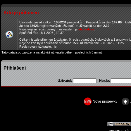
Kdo je přítomen
Uživatelé zaslali celkem
1050234
příspěvků. :: Příspěvků za den
147.06
:: Ce
Je zde
15623
registrovaných uživatelů. :: Uživatelů za den
2.19
Nejnovějším registrovaným uživatelem je
aliciaalves
.
Spuštění fóra 18.1.2007 , 10:37
Celkem je zde přítomen
1
uživatel: 0 registrovaných, 0 skrytých a 1 anonymní
Nejvíce zde bylo současně přítomno
1556
uživatelů dne 6.11.2025 , 11:25.
Registrovaní uživatelé: nic
Tato data jsou založena na aktivitě uživatelů během posledních 5 minut.
Přihlášení
Uživatel:
Heslo:
Nové příspěvky