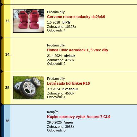
Prodám díly
Cervene recaro sedacky dc2/ek9
33.
1.5.2018
bik3r
Zobrazeno: 10327x
Odpovědí: 4
Prodám díly
Honda Civic aerodeck 1, 5 vtec díly
34.
21.4.2024
civisek
Zobrazeno: 4758x
Odpovědí: 2
Prodám díly
Letní sada kol Enkei R16
35.
3.9.2024
Kvasnour
Zobrazeno: 4568x
Odpovědí: 1
Koupím
Kupim sportovy vyfuk Accord 7 CL9
36.
29.3.2025
Vapor
Zobrazeno: 3988x
Odpovědí: 0