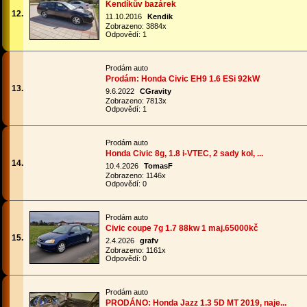
Kendíkův bazárek
12.
11.10.2016
Kendik
Zobrazeno: 3884x
Odpovědí: 1
Prodám auto
Prodám: Honda Civic EH9 1.6 ESi 92kW
13.
9.6.2022
CGravity
Zobrazeno: 7813x
Odpovědí: 1
Prodám auto
Honda Civic 8g, 1.8 i-VTEC, 2 sady kol, ...
14.
10.4.2026
TomasF
Zobrazeno: 1146x
Odpovědí: 0
Prodám auto
Civic coupe 7g 1.7 88kw 1 maj.65000kč
15.
2.4.2026
grafv
Zobrazeno: 1161x
Odpovědí: 0
Prodám auto
PRODÁNO: Honda Jazz 1.3 5D MT 2019, naje...