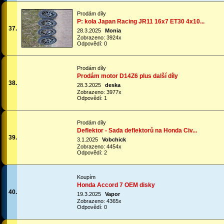
Prodám díly
P: kola Japan Racing JR11 16x7 ET30 4x10...
37.
28.3.2025
Monia
Zobrazeno: 3924x
Odpovědí: 0
Prodám díly
Prodám motor D14Z6 plus další díly
38.
28.3.2025
deska
Zobrazeno: 3977x
Odpovědí: 1
Prodám díly
Deflektor - Sada deflektorů na Honda Civ...
39.
3.1.2025
Vobchick
Zobrazeno: 4454x
Odpovědí: 2
Koupím
Honda Accord 7 OEM disky
40.
19.3.2025
Vapor
Zobrazeno: 4365x
Odpovědí: 0