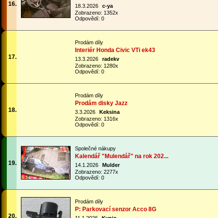
16.
18.3.2026
c-ya
Zobrazeno: 1352x
Odpovědí: 0
Prodám díly
Interiér Honda Civic VTi ek43
17.
13.3.2026
radekv
Zobrazeno: 1280x
Odpovědí: 0
Prodám díly
Prodám disky Jazz
18.
3.3.2026
Keksina
Zobrazeno: 1316x
Odpovědí: 0
Společné nákupy
Kalendář "Mulendář" na rok 202...
19.
14.1.2026
Mulder
Zobrazeno: 2277x
Odpovědí: 0
Prodám díly
P: Parkovací senzor Acco 8G
20.