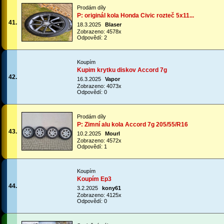
Prodám díly
P: originál kola Honda Civic rozteč 5x11...
41.
18.3.2025
Blaser
Zobrazeno: 4578x
Odpovědí: 2
Koupím
Kupim krytku diskov Accord 7g
42.
16.3.2025
Vapor
Zobrazeno: 4073x
Odpovědí: 0
Prodám díly
P: Zimní alu kola Accord 7g 205/55/R16
43.
10.2.2025
Mourl
Zobrazeno: 4572x
Odpovědí: 1
Koupím
Koupím Ep3
44.
3.2.2025
kony61
Zobrazeno: 4125x
Odpovědí: 0