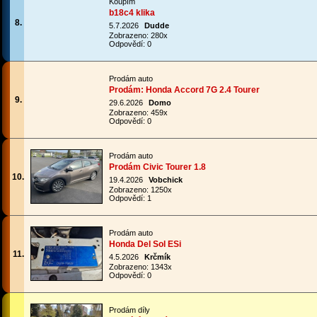
Koupím
b18c4 klika
8.
5.7.2026
Dudde
Zobrazeno: 280x
Odpovědí: 0
Prodám auto
Prodám: Honda Accord 7G 2.4 Tourer
9.
29.6.2026
Domo
Zobrazeno: 459x
Odpovědí: 0
Prodám auto
Prodám Civic Tourer 1.8
10.
19.4.2026
Vobchick
Zobrazeno: 1250x
Odpovědí: 1
Prodám auto
Honda Del Sol ESi
11.
4.5.2026
Krčmík
Zobrazeno: 1343x
Odpovědí: 0
Prodám díly