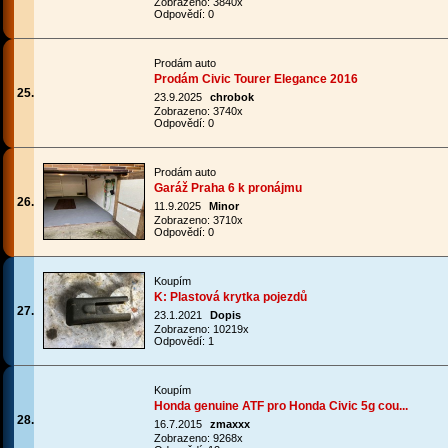
Zobrazeno: 3840x
Odpovědí: 0
Prodám auto
Prodám Civic Tourer Elegance 2016
25.
23.9.2025
chrobok
Zobrazeno: 3740x
Odpovědí: 0
Prodám auto
Garáž Praha 6 k pronájmu
26.
11.9.2025
Minor
Zobrazeno: 3710x
Odpovědí: 0
Koupím
K: Plastová krytka pojezdů
27.
23.1.2021
Dopis
Zobrazeno: 10219x
Odpovědí: 1
Koupím
Honda genuine ATF pro Honda Civic 5g cou...
28.
16.7.2015
zmaxxx
Zobrazeno: 9268x