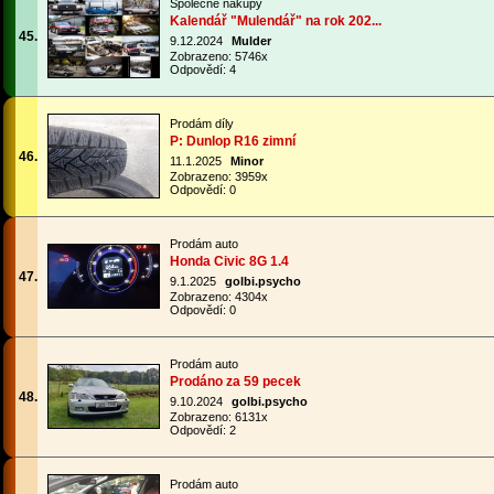
Společné nákupy
Kalendář "Mulendář" na rok 202...
45.
9.12.2024
Mulder
Zobrazeno: 5746x
Odpovědí: 4
Prodám díly
P: Dunlop R16 zimní
46.
11.1.2025
Minor
Zobrazeno: 3959x
Odpovědí: 0
Prodám auto
Honda Civic 8G 1.4
47.
9.1.2025
golbi.psycho
Zobrazeno: 4304x
Odpovědí: 0
Prodám auto
Prodáno za 59 pecek
48.
9.10.2024
golbi.psycho
Zobrazeno: 6131x
Odpovědí: 2
Prodám auto