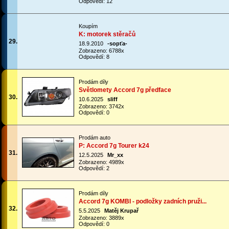
Odpovědí: 12
Koupím
K: motorek stěračů
29.
18.9.2010
-sopťa-
Zobrazeno: 6788x
Odpovědí: 8
Prodám díly
Světlomety Accord 7g předface
30.
10.6.2025
sliff
Zobrazeno: 3742x
Odpovědí: 0
Prodám auto
P: Accord 7g Tourer k24
31.
12.5.2025
Mr_xx
Zobrazeno: 4989x
Odpovědí: 2
Prodám díly
Accord 7g KOMBI - podložky zadních pruži...
32.
5.5.2025
Matěj Krupař
Zobrazeno: 3889x
Odpovědí: 0