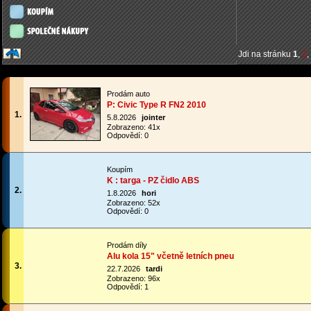
Jdi na stránku
1
,
2
,
Prodám auto
P: Civic Type R FN2 2010
1.
5.8.2026
jointer
Zobrazeno: 41x
Odpovědí: 0
Koupím
K : targa - PZ čidlo ABS
2.
1.8.2026
hori
Zobrazeno: 52x
Odpovědí: 0
Prodám díly
Alu kola 15" včetně letních pneu
3.
22.7.2026
tardi
Zobrazeno: 96x
Odpovědí: 1