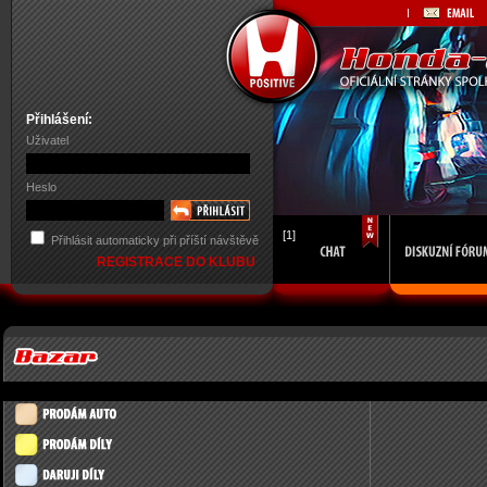
Přihlášení:
Uživatel
Heslo
[1]
Přihlásit automaticky při příští návštěvě
REGISTRACE DO KLUBU