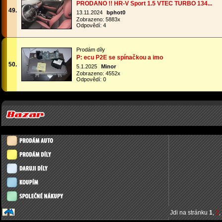
PRODANO !! HR-V Sport 1.5 VTEC TURBO 134...
49.
13.11.2024
bphot0
Zobrazeno: 5883x
Odpovědí: 4
Prodám díly
P: ecu P2E se spínačkou a imo
50.
5.1.2025
Minor
Zobrazeno: 4552x
Odpovědí: 0
Jdi na stránku
1
,
2
,