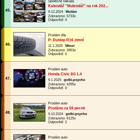
Společné nákupy
Kalendář "Mulendář" na rok 202...
45.
9.12.2024
Mulder
Zobrazeno: 5733x
Odpovědí: 4
Prodám díly
P: Dunlop R16 zimní
46.
11.1.2025
Minor
Zobrazeno: 3953x
Odpovědí: 0
Prodám auto
Honda Civic 8G 1.4
47.
9.1.2025
golbi.psycho
Zobrazeno: 4295x
Odpovědí: 0
Prodám auto
Prodáno za 59 pecek
48.
9.10.2024
golbi.psycho
Zobrazeno: 6125x
Odpovědí: 2
Prodám auto