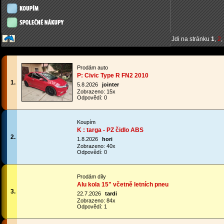
Jdi na stránku
1
,
2
,
Prodám auto
P: Civic Type R FN2 2010
1.
5.8.2026
jointer
Zobrazeno: 15x
Odpovědí: 0
Koupím
K : targa - PZ čidlo ABS
2.
1.8.2026
hori
Zobrazeno: 40x
Odpovědí: 0
Prodám díly
Alu kola 15" včetně letních pneu
3.
22.7.2026
tardi
Zobrazeno: 84x
Odpovědí: 1