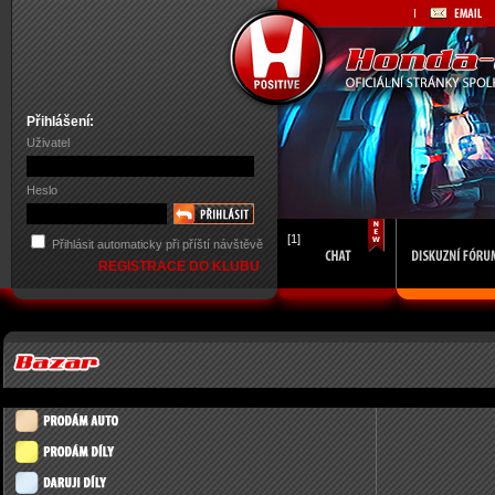
Přihlášení:
Uživatel
Heslo
[1]
Přihlásit automaticky při příští návštěvě
REGISTRACE DO KLUBU