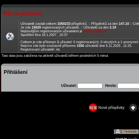
Kdo je přítomen
Uživatelé zaslali celkem
1050233
příspěvků. :: Příspěvků za den
147.10
:: Ce
Je zde
15620
registrovaných uživatelů. :: Uživatelů za den
2.19
Nejnovějším registrovaným uživatelem je
whitneybarron
.
Spuštění fóra 18.1.2007 , 10:37
Celkem je zde přítomen
1
uživatel: 0 registrovaných, 0 skrytých a 1 anonymní
Nejvíce zde bylo současně přítomno
1556
uživatelů dne 6.11.2025 , 11:25.
Registrovaní uživatelé: nic
Tato data jsou založena na aktivitě uživatelů během posledních 5 minut.
Přihlášení
Uživatel:
Heslo:
Nové příspěvky