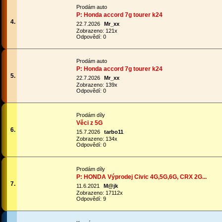
Prodám auto
P: Honda accord 7g tourer k24
4.
22.7.2026
Mr_xx
Zobrazeno: 121x
Odpovědí: 0
Prodám auto
P: Honda accord 7g tourer k24
5.
22.7.2026
Mr_xx
Zobrazeno: 139x
Odpovědí: 0
Prodám díly
Věci z 5G
6.
15.7.2026
tarbo11
Zobrazeno: 134x
Odpovědí: 0
Prodám díly
P: HONDA Výprodej Civic 4G,5G,6G, CRX 2G...
7.
11.6.2021
M@jk
Zobrazeno: 17112x
Odpovědí: 9