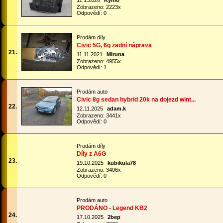
11.1.2026
Kynio
Zobrazeno: 2223x
Odpovědí: 0
Prodám díly
Civic 5G, 6g zadní náprava
21.
11.11.2021
Miruna
Zobrazeno: 4955x
Odpovědí: 1
Prodám auto
Civic 8g sedan hybrid 20k na dojezd wint...
22.
12.11.2025
adam.k
Zobrazeno: 3441x
Odpovědí: 0
Prodám díly
Díly z A6G
23.
19.10.2025
kubikula78
Zobrazeno: 3406x
Odpovědí: 0
Prodám auto
PRODÁNO - Legend KB2
24.
17.10.2025
2bep