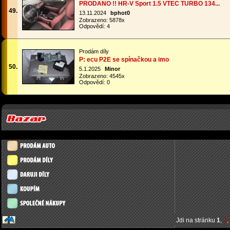
PRODANO !! HR-V Sport 1.5 VTEC TURBO 134...
49.
13.11.2024
bphot0
Zobrazeno: 5878x
Odpovědí: 4
Prodám díly
P: ecu P2E se spínačkou a imo
50.
5.1.2025
Minor
Zobrazeno: 4545x
Odpovědí: 0
Jdi na stránku
1
,
2
,