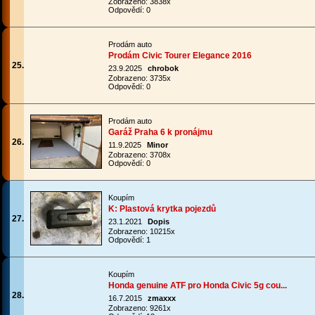
Zobrazeno: 3838x
Odpovědí: 0
Prodám auto
Prodám Civic Tourer Elegance 2016
25.
23.9.2025
chrobok
Zobrazeno: 3735x
Odpovědí: 0
Prodám auto
Garáž Praha 6 k pronájmu
26.
11.9.2025
Minor
Zobrazeno: 3708x
Odpovědí: 0
Koupím
K: Plastová krytka pojezdů
27.
23.1.2021
Dopis
Zobrazeno: 10215x
Odpovědí: 1
Koupím
Honda genuine ATF pro Honda Civic 5g cou...
28.
16.7.2015
zmaxxx
Zobrazeno: 9261x