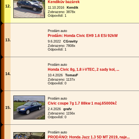
Kendíkův bazárek
12.
11.10.2016
Kendik
Zobrazeno: 3878x
Odpovědí: 1
Prodám auto
Prodám: Honda Civic EH9 1.6 ESi 92kW
13.
9.6.2022
CGravity
Zobrazeno: 7808x
Odpovědí: 1
Prodám auto
Honda Civic 8g, 1.8 i-VTEC, 2 sady kol, ...
14.
10.4.2026
TomasF
Zobrazeno: 1137x
Odpovědí: 0
Prodám auto
Civic coupe 7g 1.7 88kw 1 maj.65000kč
15.
2.4.2026
grafv
Zobrazeno: 1156x
Odpovědí: 0
Prodám auto
PRODÁNO: Honda Jazz 1.3 5D MT 2019, naje...