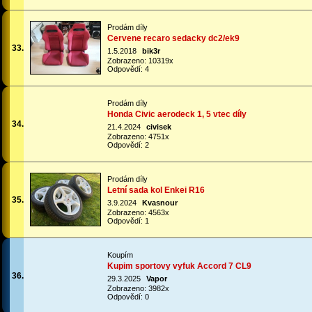
Prodám díly
Cervene recaro sedacky dc2/ek9
33.
1.5.2018
bik3r
Zobrazeno: 10319x
Odpovědí: 4
Prodám díly
Honda Civic aerodeck 1, 5 vtec díly
34.
21.4.2024
civisek
Zobrazeno: 4751x
Odpovědí: 2
Prodám díly
Letní sada kol Enkei R16
35.
3.9.2024
Kvasnour
Zobrazeno: 4563x
Odpovědí: 1
Koupím
Kupim sportovy vyfuk Accord 7 CL9
36.
29.3.2025
Vapor
Zobrazeno: 3982x
Odpovědí: 0