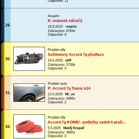
Odpovědí: 12
Koupím
K: motorek stěračů
29.
18.9.2010
-sopťa-
Zobrazeno: 6784x
Odpovědí: 8
Prodám díly
Světlomety Accord 7g předface
30.
10.6.2025
sliff
Zobrazeno: 3739x
Odpovědí: 0
Prodám auto
P: Accord 7g Tourer k24
31.
12.5.2025
Mr_xx
Zobrazeno: 4985x
Odpovědí: 2
Prodám díly
Accord 7g KOMBI - podložky zadních pruži...
32.
5.5.2025
Matěj Krupař
Zobrazeno: 3885x
Odpovědí: 0