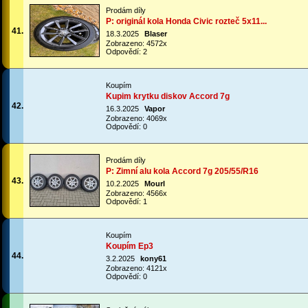
Prodám díly
P: originál kola Honda Civic rozteč 5x11...
41.
18.3.2025
Blaser
Zobrazeno: 4572x
Odpovědí: 2
Koupím
Kupim krytku diskov Accord 7g
42.
16.3.2025
Vapor
Zobrazeno: 4069x
Odpovědí: 0
Prodám díly
P: Zimní alu kola Accord 7g 205/55/R16
43.
10.2.2025
Mourl
Zobrazeno: 4566x
Odpovědí: 1
Koupím
Koupím Ep3
44.
3.2.2025
kony61
Zobrazeno: 4121x
Odpovědí: 0