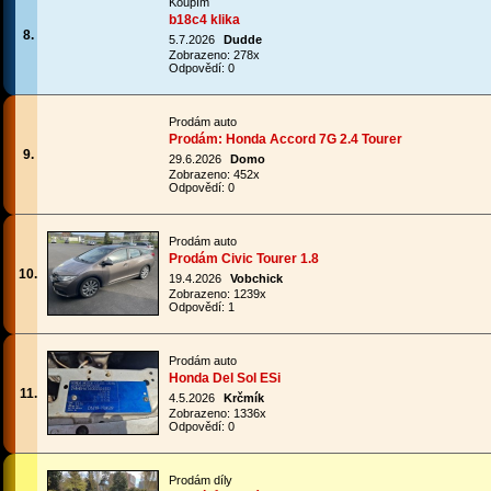
Koupím
b18c4 klika
8.
5.7.2026
Dudde
Zobrazeno: 278x
Odpovědí: 0
Prodám auto
Prodám: Honda Accord 7G 2.4 Tourer
9.
29.6.2026
Domo
Zobrazeno: 452x
Odpovědí: 0
Prodám auto
Prodám Civic Tourer 1.8
10.
19.4.2026
Vobchick
Zobrazeno: 1239x
Odpovědí: 1
Prodám auto
Honda Del Sol ESi
11.
4.5.2026
Krčmík
Zobrazeno: 1336x
Odpovědí: 0
Prodám díly