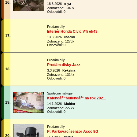
16.
18.3.2026
c-ya
Zobrazeno: 1349x
Odpovědí: 0
Prodám díly
Interiér Honda Civic VTi ek43
17.
13.3.2026
radekv
Zobrazeno: 1273x
Odpovědí: 0
Prodám díly
Prodám disky Jazz
18.
3.3.2026
Keksina
Zobrazeno: 1314x
Odpovědí: 0
Společné nákupy
Kalendář "Mulendář" na rok 202...
19.
14.1.2026
Mulder
Zobrazeno: 2277x
Odpovědí: 0
Prodám díly
P: Parkovací senzor Acco 8G
20.