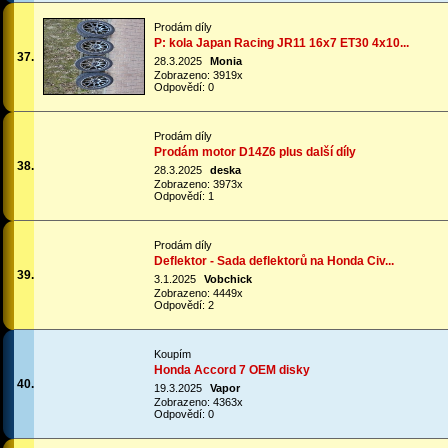
Prodám díly
P: kola Japan Racing JR11 16x7 ET30 4x10...
37.
28.3.2025
Monia
Zobrazeno: 3919x
Odpovědí: 0
Prodám díly
Prodám motor D14Z6 plus další díly
38.
28.3.2025
deska
Zobrazeno: 3973x
Odpovědí: 1
Prodám díly
Deflektor - Sada deflektorů na Honda Civ...
39.
3.1.2025
Vobchick
Zobrazeno: 4449x
Odpovědí: 2
Koupím
Honda Accord 7 OEM disky
40.
19.3.2025
Vapor
Zobrazeno: 4363x
Odpovědí: 0