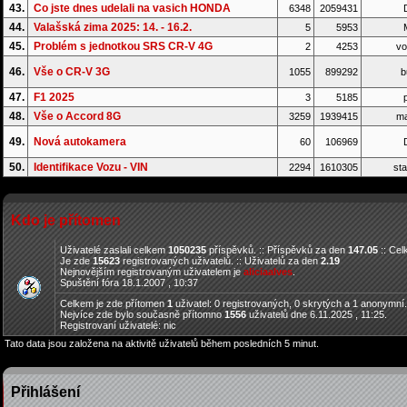
43.
Co jste dnes udelali na vasich HONDA
6348
2059431
D
44.
Valašská zima 2025: 14. - 16.2.
5
5953
45.
Problém s jednotkou SRS CR-V 4G
2
4253
vo
46.
Vše o CR-V 3G
1055
899292
b
47.
F1 2025
3
5185
p
48.
Vše o Accord 8G
3259
1939415
ma
49.
Nová autokamera
60
106969
D
50.
Identifikace Vozu - VIN
2294
1610305
sta
Kdo je přítomen
Uživatelé zaslali celkem
1050235
příspěvků. :: Příspěvků za den
147.05
:: Ce
Je zde
15623
registrovaných uživatelů. :: Uživatelů za den
2.19
Nejnovějším registrovaným uživatelem je
aliciaalves
.
Spuštění fóra 18.1.2007 , 10:37
Celkem je zde přítomen
1
uživatel: 0 registrovaných, 0 skrytých a 1 anonymní
Nejvíce zde bylo současně přítomno
1556
uživatelů dne 6.11.2025 , 11:25.
Registrovaní uživatelé: nic
Tato data jsou založena na aktivitě uživatelů během posledních 5 minut.
Přihlášení