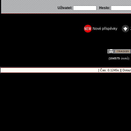
Uživatel:
Heslo:
Nové příspěvky
(
104575
útoků)
[ Čas: 0.1245s ][ Dotaz