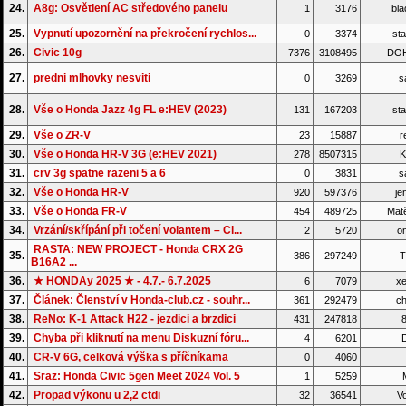
24.
A8g: Osvětlení AC středového panelu
1
3176
bla
25.
Vypnutí upozornění na překročení rychlos...
0
3374
sta
26.
Civic 10g
7376
3108495
DO
27.
predni mlhovky nesviti
0
3269
s
28.
Vše o Honda Jazz 4g FL e:HEV (2023)
131
167203
sta
29.
Vše o ZR-V
23
15887
r
30.
Vše o Honda HR-V 3G (e:HEV 2021)
278
8507315
K
31.
crv 3g spatne razeni 5 a 6
0
3831
s
32.
Vše o Honda HR-V
920
597376
je
33.
Vše o Honda FR-V
454
489725
Matě
34.
Vrzání/skřípání při točení volantem – Ci...
2
5720
on
RASTA: NEW PROJECT - Honda CRX 2G
35.
386
297249
T
B16A2 ...
36.
★ HONDAy 2025 ★ - 4.7.- 6.7.2025
6
7079
xe
37.
Článek: Členství v Honda-club.cz - souhr...
361
292479
ch
38.
ReNo: K-1 Attack H22 - jezdici a brzdici
431
247818
8
39.
Chyba při kliknutí na menu Diskuzní fóru...
4
6201
D
40.
CR-V 6G, celková výška s příčníkama
0
4060
41.
Sraz: Honda Civic 5gen Meet 2024 Vol. 5
1
5259
42.
Propad výkonu u 2,2 ctdi
32
36541
Vo