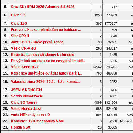
5.
Sraz SK: HRM 2026 Adamov 8.8.2026
1
717
6.
Civic 9G
1250
778763
r
7.
Civic 11G
397
2778737
r
8.
Fotovoltaika, zateplení, dům po babičce ...
1
894
K
9.
Śíbr CRX II
2
3840
M
10.
Jazz 3G 1.3 - Naše první Honda
39
32101
NO
11.
Vše o CR-V 4G
263
348317
r
12.
Registrácia nových členov Nefunguje
1
1485
8
13.
Po výměně autobaterie se nevypíná imobil...
7
5965
vo
14.
Vše o Accord 7G
14562
6296701
vo
15.
Kdo chce umět lépe ovládat auto? další j...
796
468286
16.
Valašská zima 2026: 30.1. - 1.2. - koneč...
3
2952
17.
JSEM V KONCÍCH
1
3206
m
18.
Servis klimatizacie
2
4381
A
19.
Civic 9G Tourer
4089
2924704
tri
20.
Vše o Honda Jazz
688
524496
d
21.
vaše NEhondy sem :-D
894
439619
Matě
22.
Konektor DVD mechanika NAVI
0
2666
Martina
23.
Honda NSX
26
35505