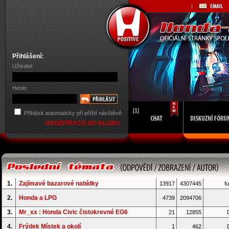
Přihlášení:
Uživatel
Heslo
[1]
Přihlásit automaticky při příští návštěvě
REGISTRACE DO KLUBU
1.
Zajímavé bazarové nabídky
13917
4307445
fu
2.
Honda a LPG
4739
2094706
3.
Mr_xx : Honda Civic čistokrevné EG6
21
12855
D
4.
Frýdek Místek a okolí
1
462
D