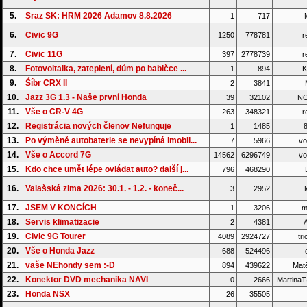
5.
Sraz SK: HRM 2026 Adamov 8.8.2026
1
717
6.
Civic 9G
1250
778781
r
7.
Civic 11G
397
2778739
r
8.
Fotovoltaika, zateplení, dům po babičce ...
1
894
K
9.
Śíbr CRX II
2
3841
M
10.
Jazz 3G 1.3 - Naše první Honda
39
32102
NO
11.
Vše o CR-V 4G
263
348321
r
12.
Registrácia nových členov Nefunguje
1
1485
8
13.
Po výměně autobaterie se nevypíná imobil...
7
5966
vo
14.
Vše o Accord 7G
14562
6296749
vo
15.
Kdo chce umět lépe ovládat auto? další j...
796
468290
16.
Valašská zima 2026: 30.1. - 1.2. - koneč...
3
2952
17.
JSEM V KONCÍCH
1
3206
m
18.
Servis klimatizacie
2
4381
A
19.
Civic 9G Tourer
4089
2924727
tri
20.
Vše o Honda Jazz
688
524496
d
21.
vaše NEhondy sem :-D
894
439622
Matě
22.
Konektor DVD mechanika NAVI
0
2666
Martina
23.
Honda NSX
26
35505