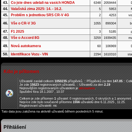
43.
Co jste dnes udelali na vasich HONDA
6348
2059444
D
44.
Valašská zima 2025: 14. - 16.2.
5
5953
45.
Problém s jednotkou SRS CR-V 4G
2
4253
vo
46.
Vše o CR-V 3G
1055
899304
b
47.
F1 2025
3
5185
p
48.
Vše o Accord 8G
3259
1939435
ma
49.
Nová autokamera
60
106969
D
50.
Identifikace Vozu - VIN
2294
1610310
sta
Kdo je přítomen
Uživatelé zaslali celkem
1050235
příspěvků. :: Příspěvků za den
147.05
:: Ce
Je zde
15623
registrovaných uživatelů. :: Uživatelů za den
2.19
Nejnovějším registrovaným uživatelem je
aliciaalves
.
Spuštění fóra 18.1.2007 , 10:37
Celkem je zde přítomen
1
uživatel: 0 registrovaných, 0 skrytých a 1 anonymní
Nejvíce zde bylo současně přítomno
1556
uživatelů dne 6.11.2025 , 11:25.
Registrovaní uživatelé: nic
Tato data jsou založena na aktivitě uživatelů během posledních 5 minut.
Přihlášení