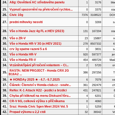
24.
A8g: Osvětlení AC středového panelu
1
3176
bla
25.
Vypnutí upozornění na překročení rychlos...
0
3375
sta
26.
Civic 10g
7376
3108522
DO
27.
predni mlhovky nesviti
0
3269
s
28.
Vše o Honda Jazz 4g FL e:HEV (2023)
131
167204
sta
29.
Vše o ZR-V
23
15887
r
30.
Vše o Honda HR-V 3G (e:HEV 2021)
278
8507332
K
31.
crv 3g spatne razeni 5 a 6
0
3831
s
32.
Vše o Honda HR-V
920
597377
je
33.
Vše o Honda FR-V
454
489729
Matě
34.
Vrzání/skřípání při točení volantem – Ci...
2
5720
on
RASTA: NEW PROJECT - Honda CRX 2G
35.
386
297256
T
B16A2 ...
36.
★ HONDAy 2025 ★ - 4.7.- 6.7.2025
6
7079
xe
37.
Článek: Členství v Honda-club.cz - souhr...
361
292479
ch
38.
ReNo: K-1 Attack H22 - jezdici a brzdici
431
247821
8
39.
Chyba při kliknutí na menu Diskuzní fóru...
4
6201
D
40.
CR-V 6G, celková výška s příčníkama
0
4060
41.
Sraz: Honda Civic 5gen Meet 2024 Vol. 5
1
5259
42.
Propad výkonu u 2,2 ctdi
32
36542
Vo