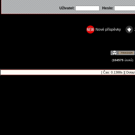
Uživatel:
Heslo:
Nové příspěvky
(
104575
útoků)
[ Čas: 0.1388s ][ Dotaz