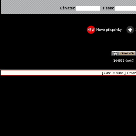
Uživatel:
Heslo:
Nové příspěvky
(
104575
útoků)
[ Čas: 0.0948s ][ Dotaz