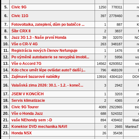
5.
Civic 9G
1250
778311
r
6.
Civic 11G
397
2778460
r
7.
Fotovoltaika, zateplení, dům po babičce ...
1
887
K
8.
Śíbr CRX II
2
3837
M
9.
Jazz 3G 1.3 - Naše první Honda
39
32070
NO
10.
Vše o CR-V 4G
263
348187
r
11.
Registrácia nových členov Nefunguje
1
1476
8
12.
Po výměně autobaterie se nevypíná imobil...
7
5956
vo
13.
Vše o Accord 7G
14562
6293552
vo
14.
Kdo chce umět lépe ovládat auto? další j...
796
468109
15.
Zajímavé bazarové nabídky
13916
4304110
DO
16.
Valašská zima 2026: 30.1. - 1.2. - koneč...
3
2942
17.
JSEM V KONCÍCH
1
3203
m
18.
Servis klimatizacie
2
4365
A
19.
Civic 9G Tourer
4089
2922865
tri
20.
Vše o Honda Jazz
688
524332
d
21.
vaše NEhondy sem :-D
894
439402
Matě
22.
Konektor DVD mechanika NAVI
0
2665
Martina
23.
Honda NSX
26
35438