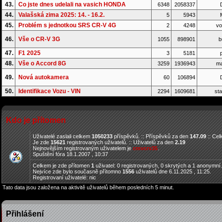
43.
Co jste dnes udelali na vasich HONDA
6348
2058337
D
44.
Valašská zima 2025: 14. - 16.2.
5
5943
45.
Problém s jednotkou SRS CR-V 4G
2
4248
vo
46.
Vše o CR-V 3G
1055
898901
b
47.
F1 2025
3
5181
p
48.
Vše o Accord 8G
3259
1936943
ma
49.
Nová autokamera
60
106894
D
50.
Identifikace Vozu - VIN
2294
1609681
sta
Kdo je přítomen
Uživatelé zaslali celkem
1050233
příspěvků. :: Příspěvků za den
147.09
:: Ce
Je zde
15621
registrovaných uživatelů. :: Uživatelů za den
2.19
Nejnovějším registrovaným uživatelem je
cmvcrv35
.
Spuštění fóra 18.1.2007 , 10:37
Celkem je zde přítomen
1
uživatel: 0 registrovaných, 0 skrytých a 1 anonymní
Nejvíce zde bylo současně přítomno
1556
uživatelů dne 6.11.2025 , 11:25.
Registrovaní uživatelé: nic
Tato data jsou založena na aktivitě uživatelů během posledních 5 minut.
Přihlášení