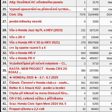
24.
A8g: Osvětlení AC středového panelu
1
3170
bla
25.
Vypnutí upozornění na překročení rychlos...
0
3368
sta
26.
Civic 10g
7376
3104469
DO
27.
predni mlhovky nesviti
0
3265
s
28.
Vše o Honda Jazz 4g FL e:HEV (2023)
131
167124
sta
29.
Vše o ZR-V
23
15848
r
30.
Vše o Honda HR-V 3G (e:HEV 2021)
278
8507069
K
31.
crv 3g spatne razeni 5 a 6
0
3825
s
32.
Vše o Honda HR-V
920
596868
je
33.
Vše o Honda FR-V
454
489457
Matě
34.
Vrzání/skřípání při točení volantem – Ci...
2
5710
on
RASTA: NEW PROJECT - Honda CRX 2G
35.
386
297095
T
B16A2 ...
36.
★ HONDAy 2025 ★ - 4.7.- 6.7.2025
6
7069
xe
37.
Článek: Členství v Honda-club.cz - souhr...
361
292360
ch
38.
ReNo: K-1 Attack H22 - jezdici a brzdici
431
247663
8
39.
Chyba při kliknutí na menu Diskuzní fóru...
4
6180
D
40.
CR-V 6G, celková výška s příčníkama
0
4052
41.
Sraz: Honda Civic 5gen Meet 2024 Vol. 5
1
5255
42.
Propad výkonu u 2,2 ctdi
32
36463
Vo