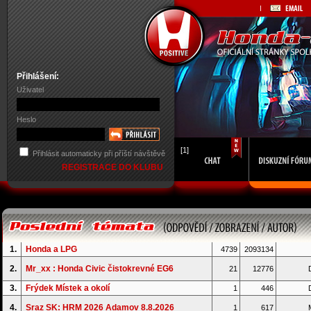
Přihlášení:
Uživatel
Heslo
[1]
Přihlásit automaticky při příští návštěvě
REGISTRACE DO KLUBU
1.
Honda a LPG
4739
2093134
2.
Mr_xx : Honda Civic čistokrevné EG6
21
12776
D
3.
Frýdek Místek a okolí
1
446
D
4.
Sraz SK: HRM 2026 Adamov 8.8.2026
1
617