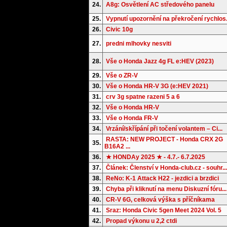
24.
A8g: Osvětlení AC středového panelu
25.
Vypnutí upozornění na překročení rychlos.
26.
Civic 10g
27.
predni mlhovky nesviti
28.
Vše o Honda Jazz 4g FL e:HEV (2023)
29.
Vše o ZR-V
30.
Vše o Honda HR-V 3G (e:HEV 2021)
31.
crv 3g spatne razeni 5 a 6
32.
Vše o Honda HR-V
33.
Vše o Honda FR-V
34.
Vrzání/skřípání při točení volantem – Ci...
RASTA: NEW PROJECT - Honda CRX 2G
35.
B16A2 ...
36.
★ HONDAy 2025 ★ - 4.7.- 6.7.2025
37.
Článek: Členství v Honda-club.cz - souhr...
38.
ReNo: K-1 Attack H22 - jezdici a brzdici
39.
Chyba při kliknutí na menu Diskuzní fóru...
40.
CR-V 6G, celková výška s příčníkama
41.
Sraz: Honda Civic 5gen Meet 2024 Vol. 5
42.
Propad výkonu u 2,2 ctdi