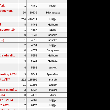
íňák
1
4460
rotker
vodovkou,
10
10839
Hlavausata
766
410012
M@jk
?
8
8461
Hellborn
 system 10
1
4387
Stepa
0
4534
sasake
v 3g
1
4016
sasake
2
4694
M@jk
0
4079
Junqueira
hradní di...
4
5652
Hellborn
4
5225
HonzaC
4
5383
piskot
eeting 2024
3
5642
SpaceMan
...VTi?
292
185899
marab
11
11595
jakubM
t s tlumič...
3
5437
majggi
1984
0
4178
Minor
17.8.2024
1
4967
M@jk
.7.2024
7
8276
M@jk