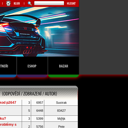
kod p2647
3
6957
Sustrak
5
6448
83427
iku?
3
5399
M@jk
problémy s
2
5756
Pete