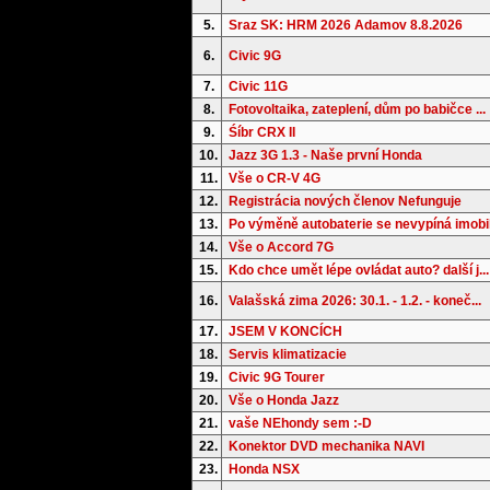
5.
Sraz SK: HRM 2026 Adamov 8.8.2026
6.
Civic 9G
7.
Civic 11G
8.
Fotovoltaika, zateplení, dům po babičce ...
9.
Śíbr CRX II
10.
Jazz 3G 1.3 - Naše první Honda
11.
Vše o CR-V 4G
12.
Registrácia nových členov Nefunguje
13.
Po výměně autobaterie se nevypíná imobil.
14.
Vše o Accord 7G
15.
Kdo chce umět lépe ovládat auto? další j...
16.
Valašská zima 2026: 30.1. - 1.2. - koneč...
17.
JSEM V KONCÍCH
18.
Servis klimatizacie
19.
Civic 9G Tourer
20.
Vše o Honda Jazz
21.
vaše NEhondy sem :-D
22.
Konektor DVD mechanika NAVI
23.
Honda NSX