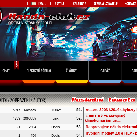
51.
Accord 2003 k20a6 chybovy 
13917
4305730
fuxxu24
+300 t. Kč za evropský
52.
4739
2093855
Jiřik
klimakomunismus.....
53.
Neopravujete někdo elektron
21
12804
Dopis
Hybridní modely 2.0 e:HEV - 
54.
1
450
Dopis