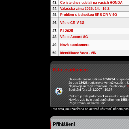
43.
Co jste dnes udelali na vasich HONDA
44.
Valašská zima 2025: 14. - 16.2.
45.
Problém s jednotkou SRS CR-V 4G
46.
Vše o CR-V 3G
47.
F1 2025
48.
Vše o Accord 8G
49.
Nová autokamera
50.
Identifikace Vozu - VIN
Kdo je přítomen
Uživatelé zaslali celkem
1050234
příspěvků
Je zde
15623
registrovaných uživatelů. :: 
Nejnovějším registrovaným uživatelem je
a
Spuštění fóra 18.1.2007 , 10:37
Celkem je zde přítomen
1
uživatel: 0 regis
Nejvíce zde bylo současně přítomno
1556
u
Registrovaní uživatelé: nic
Tato data jsou založena na aktivitě uživatelů během pos
Přihlášení