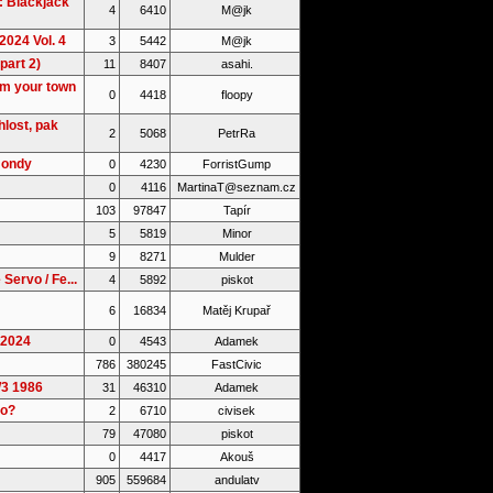
: Blackjack
4
6410
M@jk
2024 Vol. 4
3
5442
M@jk
part 2)
11
8407
asahi.
om your town
0
4418
floopy
lost, pak
2
5068
PetrRa
Hondy
0
4230
ForristGump
0
4116
MartinaT@seznam.cz
103
97847
Tapír
5
5819
Minor
9
8271
Mulder
Servo / Fe...
4
5892
piskot
6
16834
Matěj Krupař
.2024
0
4543
Adamek
786
380245
FastCivic
W3 1986
31
46310
Adamek
ro?
2
6710
civisek
79
47080
piskot
0
4417
Akouš
905
559684
andulatv