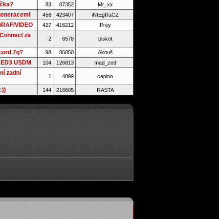
ačka?
83
87352
Mr_xx
generacemi
456
423407
iNtEgRaCZ
 GRAF/VIDEO
427
416212
Prey
 Connect za
2
6578
piskot
cord 7g?
98
86050
Akouš
n ED3 USDM
104
126813
mad_zed
ní zadní
1
4899
capino
:))
144
216605
RASTA