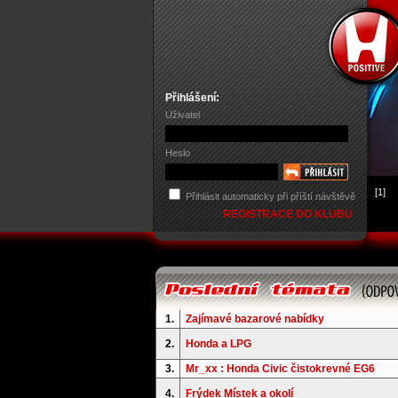
Přihlášení:
Uživatel
Heslo
[1]
Přihlásit automaticky při příští návštěvě
REGISTRACE DO KLUBU
1.
Zajímavé bazarové nabídky
2.
Honda a LPG
3.
Mr_xx : Honda Civic čistokrevné EG6
4.
Frýdek Místek a okolí