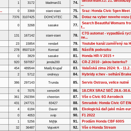
delSolTeam.cz: 21. delSolDay
74.
1
3172
bladman31
...
..
75.
Sraz: Honda Civic 5gen Meet 
0
3369
stani-stani
76.
Dotaz na vyber noveho vozu (
7376
3107425
DOHCVTEC
Search Beautiful Womans fr
77.
0
3268
sasake
f...
C7G automat - vypadlává rych
78.
131
167142
stani-stani
ne...
79.
Youtube kanál zaměřený na 
23
15854
renda4
80.
Nástřik podvozku
278
8507119
Konrad
81.
Honda HR-V 2015 +
0
3829
sasake
82.
CR-Z 2010 - jakou baterku?
920
597057
jenda200
83.
Valašská zima 2024: 9. - 11.2.
454
489544
Matěj Krupař
84.
Hybridy e:hev - selhání Brake 
2
5712
ondreyy
85.
Servis Ostrava, velice nutné
386
297143
Trunda
86.
18.CRX SRAZ SEČ 28.6.-30.6
6
7075
xenon04
87.
Vše o Civic 6G Aerodeck
361
292394
cheerion
88.
Smradok: Honda Civic GT E
431
247721
83427
89.
Ekologická daň jaké mám eu
4
6184
Daver
90.
F1 2022
0
4053
xvip
91.
Prodám Honda CBF 600S
1
5256
M@jk
92.
Vše o Honda Stream
32
36487
VojcekH