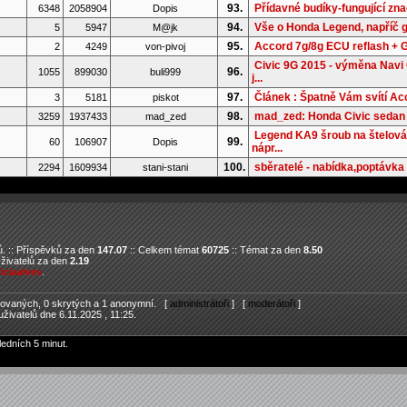
93.
Přídavné budíky-fungující zn
6348
2058904
Dopis
94.
Vše o Honda Legend, napříč 
5
5947
M@jk
95.
Accord 7g/8g ECU reflash +
2
4249
von-pivoj
Civic 9G 2015 - výměna Navi
96.
1055
899030
buli999
j...
97.
Článek : Špatně Vám svítí Ac
3
5181
piskot
98.
mad_zed: Honda Civic seda
3259
1937433
mad_zed
Legend KA9 šroub na štelová
99.
60
106907
Dopis
nápr...
100.
sběratelé - nabídka,poptávka 
2294
1609934
stani-stani
. :: Příspěvků za den
147.07
:: Celkem témat
60725
:: Témat za den
8.50
Uživatelů za den
2.19
liciaalves
.
trovaných, 0 skrytých a 1 anonymní. [
administrátoři
] [
moderátoři
]
živatelů dne 6.11.2025 , 11:25.
ledních 5 minut.