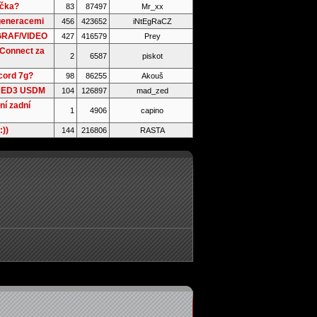
ačka?
83
87497
Mr_xx
generacemi
456
423652
iNtEgRaCZ
 GRAF/VIDEO
427
416579
Prey
 Connect za
2
6587
piskot
cord 7g?
98
86255
Akouš
n ED3 USDM
104
126897
mad_zed
ní zadní
1
4906
capino
:))
144
216806
RASTA