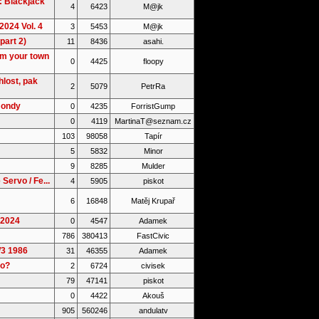
: Blackjack
4
6423
M@jk
2024 Vol. 4
3
5453
M@jk
part 2)
11
8436
asahi.
om your town
0
4425
floopy
lost, pak
2
5079
PetrRa
Hondy
0
4235
ForristGump
0
4119
MartinaT@seznam.cz
103
98058
Tapír
5
5832
Minor
9
8285
Mulder
Servo / Fe...
4
5905
piskot
6
16848
Matěj Krupař
.2024
0
4547
Adamek
786
380413
FastCivic
W3 1986
31
46355
Adamek
ro?
2
6724
civisek
79
47141
piskot
0
4422
Akouš
905
560246
andulatv