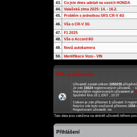
43.
Co jste dnes udelali na vasich HONDA
44.
Valašská zima 2025: 14. - 16.2.
45.
Problém s jednotkou SRS CR-V 4G
46.
Vše o CR-V 3G
47.
F1 2025
48.
Vše o Accord 8G
49.
Nová autokamera
50.
Identifikace Vozu - VIN
Kdo je přítomen
Uživatelé zaslali celkem
1050235
příspěvků
Je zde
15624
registrovaných uživatelů. :: 
Nejnovějším registrovaným uživatelem je
c
Spuštění fóra 18.1.2007 , 10:37
Celkem je zde přítomen
1
uživatel: 0 regis
Nejvíce zde bylo současně přítomno
1556
u
Registrovaní uživatelé: nic
Tato data jsou založena na aktivitě uživatelů během pos
Přihlášení