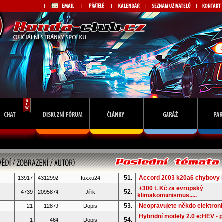
51.
Accord 2003 k20a6 chybovy 
13917
4312992
fuxxu24
+300 t. Kč za evropský
52.
4739
2095874
Jiřik
klimakomunismus.....
53.
Neopravujete někdo elektron
21
12879
Dopis
Hybridní modely 2.0 e:HEV - 
54.
1
464
Dopis