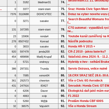
delSolTeam.cz: 21. delSolDay
74.
1
3182
bladman31
...
..
75.
Sraz: Honda Civic 5gen Meet 
0
3377
stani-stani
76.
Dotaz na vyber noveho vozu (
7376
3110688
DOHCVTEC
Search Beautiful Womans fr
77.
0
3271
sasake
f...
C7G automat - vypadlává rych
78.
131
167265
stani-stani
ne...
79.
Youtube kanál zaměřený na 
23
15906
renda4
80.
Nástřik podvozku
278
8507432
Konrad
81.
Honda HR-V 2015 +
0
3833
sasake
82.
CR-Z 2010 - jakou baterku?
920
597478
jenda200
83.
Valašská zima 2024: 9. - 11.2.
454
489898
Matěj Krupař
84.
Hybridy e:hev - selhání Brake 
2
5721
ondreyy
85.
Servis Ostrava, velice nutné
386
297331
Trunda
86.
18.CRX SRAZ SEČ 28.6.-30.6
6
7085
xenon04
87.
Vše o Civic 6G Aerodeck
361
292573
cheerion
88.
Smradok: Honda Civic GT E
431
247916
83427
89.
Ekologická daň jaké mám eu
4
6206
Daver
90.
F1 2022
0
4063
xvip
91.
Prodám Honda CBF 600S
1
5260
M@jk
92.
Vše o Honda Stream
32
36575
VojcekH