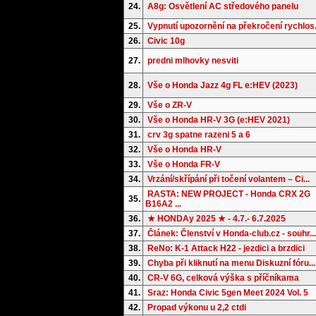
24.
A8g: Osvětlení AC středového panelu
25.
Vypnutí upozornění na překročení rychlos.
26.
Civic 10g
27.
predni mlhovky nesviti
28.
Vše o Honda Jazz 4g FL e:HEV (2023)
29.
Vše o ZR-V
30.
Vše o Honda HR-V 3G (e:HEV 2021)
31.
crv 3g spatne razeni 5 a 6
32.
Vše o Honda HR-V
33.
Vše o Honda FR-V
34.
Vrzání/skřípání při točení volantem – Ci...
RASTA: NEW PROJECT - Honda CRX 2G
35.
B16A2 ...
36.
★ HONDAy 2025 ★ - 4.7.- 6.7.2025
37.
Článek: Členství v Honda-club.cz - souhr...
38.
ReNo: K-1 Attack H22 - jezdici a brzdici
39.
Chyba při kliknutí na menu Diskuzní fóru...
40.
CR-V 6G, celková výška s příčníkama
41.
Sraz: Honda Civic 5gen Meet 2024 Vol. 5
42.
Propad výkonu u 2,2 ctdi