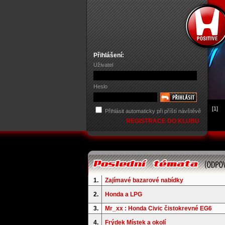
Přihlášení:
Uživatel
Heslo
[1]
Přihlásit automaticky při příští návštěvě
REGISTRACE DO KLUBU
1.
Zajímavé bazarové nabídky
2.
Honda a LPG
3.
Mr_xx : Honda Civic čistokrevné EG6
4.
Frýdek Místek a okolí