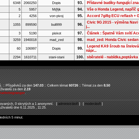
93.
Přídavné budíky-fungující zn
6348
2060250
Dopis
94.
Vše o Honda Legend, napříč 
5
5957
M@jk
95.
Accord 7g/8g ECU reflash +
2
4256
von-pivoj
Civic 9G 2015 - výměna Navi
96.
1055
899590
buli999
j...
97.
Článek : Špatně Vám svítí Ac
3
5190
piskot
98.
mad_zed: Honda Civic seda
3259
1940018
mad_zed
Legend KA9 šroub na štelová
99.
60
106997
Dopis
nápr...
100.
sběratelé - nabídka,poptávka 
2294
1610711
stani-stani
. :: Příspěvků za den
147.03
:: Celkem témat
60726
:: Témat za den
8.50
Uživatelů za den
2.19
harlottegranger
.
trovaných, 0 skrytých a 1 anonymní. [
administrátoři
] [
moderátoři
]
živatelů dne 6.11.2025 , 11:25.
ledních 5 minut.