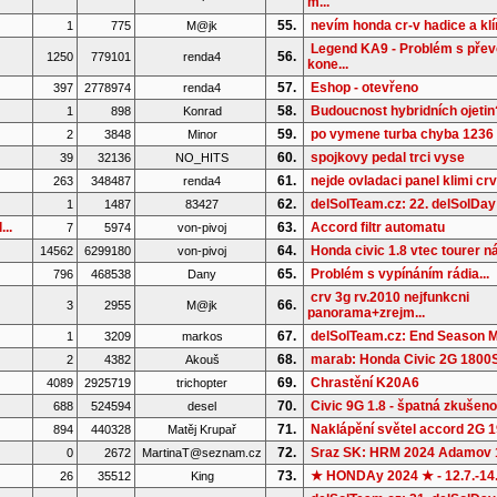
m...
55.
nevím honda cr-v hadice a kl
1
775
M@jk
Legend KA9 - Problém s pře
56.
1250
779101
renda4
kone...
57.
Eshop - otevřeno
397
2778974
renda4
58.
Budoucnost hybridních ojetin
1
898
Konrad
59.
po vymene turba chyba 1236
2
3848
Minor
60.
spojkovy pedal trci vyse
39
32136
NO_HITS
61.
nejde ovladaci panel klimi cr
263
348487
renda4
62.
delSolTeam.cz: 22. delSolDay
1
1487
83427
..
63.
Accord filtr automatu
7
5974
von-pivoj
64.
Honda civic 1.8 vtec tourer ná
14562
6299180
von-pivoj
65.
Problém s vypínáním rádia...
796
468538
Dany
crv 3g rv.2010 nejfunkcni
66.
3
2955
M@jk
panorama+zrejm...
67.
delSolTeam.cz: End Season M
1
3209
markos
68.
marab: Honda Civic 2G 1800S 
2
4382
Akouš
69.
Chrastění K20A6
4089
2925719
trichopter
70.
Civic 9G 1.8 - špatná zkušenos
688
524594
desel
71.
Naklápění světel accord 2G 
894
440328
Matěj Krupař
72.
Sraz SK: HRM 2024 Adamov 
0
2672
MartinaT@seznam.cz
73.
★ HONDAy 2024 ★ - 12.7.-14
26
35512
King