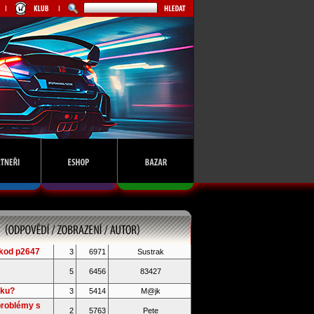
kod p2647
3
6971
Sustrak
5
6456
83427
iku?
3
5414
M@jk
problémy s
2
5763
Pete