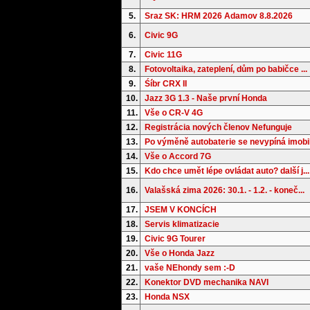
5.
Sraz SK: HRM 2026 Adamov 8.8.2026
6.
Civic 9G
7.
Civic 11G
8.
Fotovoltaika, zateplení, dům po babičce ...
9.
Śíbr CRX II
10.
Jazz 3G 1.3 - Naše první Honda
11.
Vše o CR-V 4G
12.
Registrácia nových členov Nefunguje
13.
Po výměně autobaterie se nevypíná imobil.
14.
Vše o Accord 7G
15.
Kdo chce umět lépe ovládat auto? další j...
16.
Valašská zima 2026: 30.1. - 1.2. - koneč...
17.
JSEM V KONCÍCH
18.
Servis klimatizacie
19.
Civic 9G Tourer
20.
Vše o Honda Jazz
21.
vaše NEhondy sem :-D
22.
Konektor DVD mechanika NAVI
23.
Honda NSX