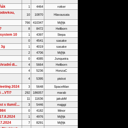
íňák
1
4464
rotker
vodovkou,
10
10870
Hlavausata
766
410347
M@jk
?
8
8472
Hellborn
 system 10
1
4397
Stepa
0
4541
sasake
v 3g
1
4019
sasake
2
4706
M@jk
0
4085
Junqueira
hradní di...
4
5664
Hellborn
4
5236
HonzaC
4
5395
piskot
eeting 2024
3
5648
SpaceMan
...VTi?
292
186057
marab
11
11636
jakubM
t s tlumič...
3
5446
majggi
1984
0
4182
Minor
17.8.2024
1
4976
M@jk
.7.2024
7
8291
M@jk