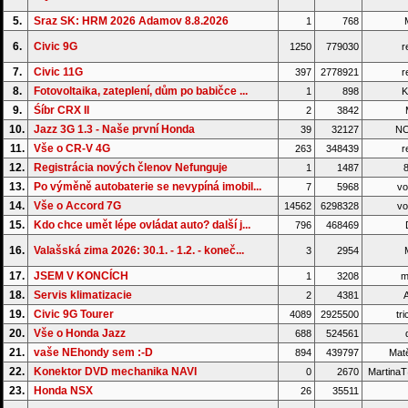
5.
Sraz SK: HRM 2026 Adamov 8.8.2026
1
768
6.
Civic 9G
1250
779030
r
7.
Civic 11G
397
2778921
r
8.
Fotovoltaika, zateplení, dům po babičce ...
1
898
K
9.
Śíbr CRX II
2
3842
M
10.
Jazz 3G 1.3 - Naše první Honda
39
32127
NO
11.
Vše o CR-V 4G
263
348439
r
12.
Registrácia nových členov Nefunguje
1
1487
8
13.
Po výměně autobaterie se nevypíná imobil...
7
5968
vo
14.
Vše o Accord 7G
14562
6298328
vo
15.
Kdo chce umět lépe ovládat auto? další j...
796
468469
16.
Valašská zima 2026: 30.1. - 1.2. - koneč...
3
2954
17.
JSEM V KONCÍCH
1
3208
m
18.
Servis klimatizacie
2
4381
A
19.
Civic 9G Tourer
4089
2925500
tri
20.
Vše o Honda Jazz
688
524561
d
21.
vaše NEhondy sem :-D
894
439797
Matě
22.
Konektor DVD mechanika NAVI
0
2670
Martina
23.
Honda NSX
26
35511