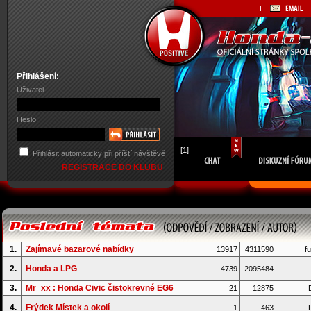
Přihlášení:
Uživatel
Heslo
[1]
Přihlásit automaticky při příští návštěvě
REGISTRACE DO KLUBU
1.
Zajímavé bazarové nabídky
13917
4311590
fu
2.
Honda a LPG
4739
2095484
3.
Mr_xx : Honda Civic čistokrevné EG6
21
12875
D
4.
Frýdek Místek a okolí
1
463
D