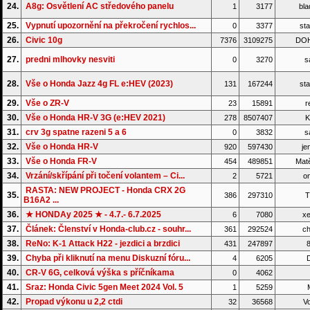
24.
A8g: Osvětlení AC středového panelu
1
3177
bla
25.
Vypnutí upozornění na překročení rychlos...
0
3377
sta
26.
Civic 10g
7376
3109275
DO
27.
predni mlhovky nesviti
0
3270
s
28.
Vše o Honda Jazz 4g FL e:HEV (2023)
131
167244
sta
29.
Vše o ZR-V
23
15891
r
30.
Vše o Honda HR-V 3G (e:HEV 2021)
278
8507407
K
31.
crv 3g spatne razeni 5 a 6
0
3832
s
32.
Vše o Honda HR-V
920
597430
je
33.
Vše o Honda FR-V
454
489851
Matě
34.
Vrzání/skřípání při točení volantem – Ci...
2
5721
on
RASTA: NEW PROJECT - Honda CRX 2G
35.
386
297310
T
B16A2 ...
36.
★ HONDAy 2025 ★ - 4.7.- 6.7.2025
6
7080
xe
37.
Článek: Členství v Honda-club.cz - souhr...
361
292524
ch
38.
ReNo: K-1 Attack H22 - jezdici a brzdici
431
247897
8
39.
Chyba při kliknutí na menu Diskuzní fóru...
4
6205
D
40.
CR-V 6G, celková výška s příčníkama
0
4062
41.
Sraz: Honda Civic 5gen Meet 2024 Vol. 5
1
5259
42.
Propad výkonu u 2,2 ctdi
32
36568
Vo