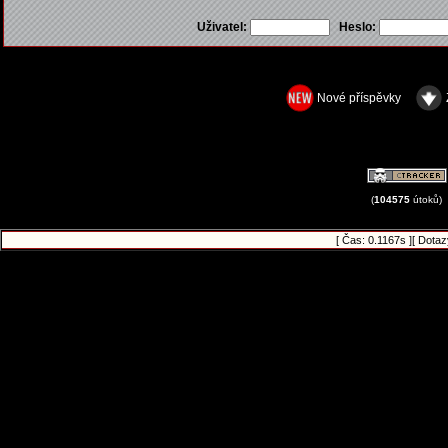
Uživatel:
Heslo:
Nové příspěvky
(
104575
útoků)
[ Čas: 0.1167s ][ Dota