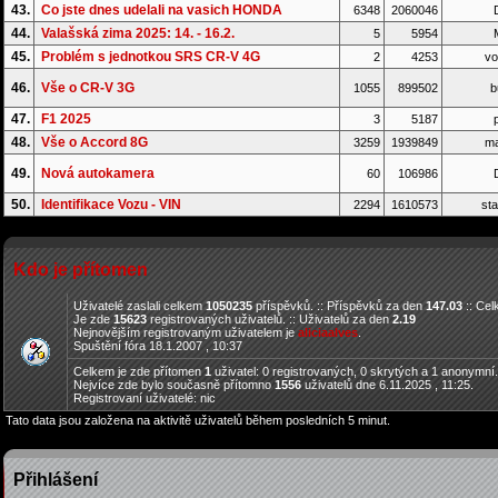
43.
Co jste dnes udelali na vasich HONDA
6348
2060046
D
44.
Valašská zima 2025: 14. - 16.2.
5
5954
45.
Problém s jednotkou SRS CR-V 4G
2
4253
vo
46.
Vše o CR-V 3G
1055
899502
b
47.
F1 2025
3
5187
p
48.
Vše o Accord 8G
3259
1939849
ma
49.
Nová autokamera
60
106986
D
50.
Identifikace Vozu - VIN
2294
1610573
sta
Kdo je přítomen
Uživatelé zaslali celkem
1050235
příspěvků. :: Příspěvků za den
147.03
:: Ce
Je zde
15623
registrovaných uživatelů. :: Uživatelů za den
2.19
Nejnovějším registrovaným uživatelem je
aliciaalves
.
Spuštění fóra 18.1.2007 , 10:37
Celkem je zde přítomen
1
uživatel: 0 registrovaných, 0 skrytých a 1 anonymní
Nejvíce zde bylo současně přítomno
1556
uživatelů dne 6.11.2025 , 11:25.
Registrovaní uživatelé: nic
Tato data jsou založena na aktivitě uživatelů během posledních 5 minut.
Přihlášení