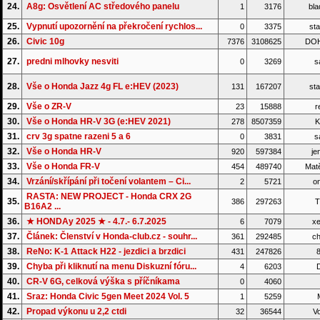
24.
A8g: Osvětlení AC středového panelu
1
3176
bla
25.
Vypnutí upozornění na překročení rychlos...
0
3375
sta
26.
Civic 10g
7376
3108625
DO
27.
predni mlhovky nesviti
0
3269
s
28.
Vše o Honda Jazz 4g FL e:HEV (2023)
131
167207
sta
29.
Vše o ZR-V
23
15888
r
30.
Vše o Honda HR-V 3G (e:HEV 2021)
278
8507359
K
31.
crv 3g spatne razeni 5 a 6
0
3831
s
32.
Vše o Honda HR-V
920
597384
je
33.
Vše o Honda FR-V
454
489740
Matě
34.
Vrzání/skřípání při točení volantem – Ci...
2
5721
on
RASTA: NEW PROJECT - Honda CRX 2G
35.
386
297263
T
B16A2 ...
36.
★ HONDAy 2025 ★ - 4.7.- 6.7.2025
6
7079
xe
37.
Článek: Členství v Honda-club.cz - souhr...
361
292485
ch
38.
ReNo: K-1 Attack H22 - jezdici a brzdici
431
247826
8
39.
Chyba při kliknutí na menu Diskuzní fóru...
4
6203
D
40.
CR-V 6G, celková výška s příčníkama
0
4060
41.
Sraz: Honda Civic 5gen Meet 2024 Vol. 5
1
5259
42.
Propad výkonu u 2,2 ctdi
32
36544
Vo