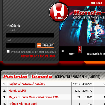
Přihlášení:
Uživatel
Heslo
[1]
Přihlásit automaticky při příští návštěvě
REGISTRACE DO KLUBU
1.
Zajímavé bazarové nabídky
13917
4307526
fu
2.
Honda a LPG
4739
2094772
3.
Mr_xx : Honda Civic čistokrevné EG6
21
12860
D
4.
Frýdek Místek a okolí
1
462
D