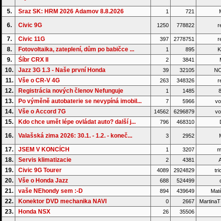
5.
Sraz SK: HRM 2026 Adamov 8.8.2026
1
721
6.
Civic 9G
1250
778822
r
7.
Civic 11G
397
2778751
r
8.
Fotovoltaika, zateplení, dům po babičce ...
1
895
K
9.
Śíbr CRX II
2
3841
M
10.
Jazz 3G 1.3 - Naše první Honda
39
32105
NO
11.
Vše o CR-V 4G
263
348326
r
12.
Registrácia nových členov Nefunguje
1
1485
8
13.
Po výměně autobaterie se nevypíná imobil...
7
5966
vo
14.
Vše o Accord 7G
14562
6296879
vo
15.
Kdo chce umět lépe ovládat auto? další j...
796
468310
16.
Valašská zima 2026: 30.1. - 1.2. - koneč...
3
2952
17.
JSEM V KONCÍCH
1
3207
m
18.
Servis klimatizacie
2
4381
A
19.
Civic 9G Tourer
4089
2924829
tri
20.
Vše o Honda Jazz
688
524499
d
21.
vaše NEhondy sem :-D
894
439649
Matě
22.
Konektor DVD mechanika NAVI
0
2667
Martina
23.
Honda NSX
26
35506