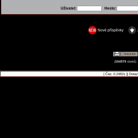
Uživatel:
Heslo:
Nové příspěvky
(
104575
útoků)
[ Čas: 0.2482s ][ Dotaz