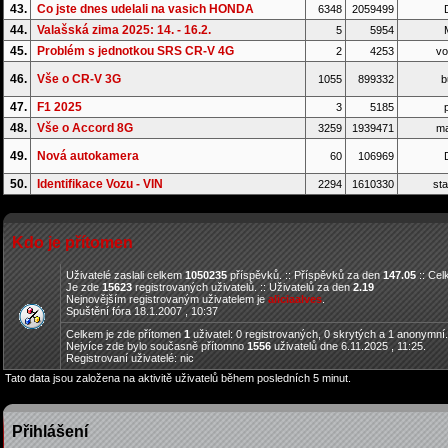
43.
Co jste dnes udelali na vasich HONDA
6348
2059499
D
44.
Valašská zima 2025: 14. - 16.2.
5
5954
45.
Problém s jednotkou SRS CR-V 4G
2
4253
vo
46.
Vše o CR-V 3G
1055
899332
b
47.
F1 2025
3
5185
p
48.
Vše o Accord 8G
3259
1939471
ma
49.
Nová autokamera
60
106969
D
50.
Identifikace Vozu - VIN
2294
1610330
sta
Kdo je přítomen
Uživatelé zaslali celkem
1050235
příspěvků. :: Příspěvků za den
147.05
:: Ce
Je zde
15623
registrovaných uživatelů. :: Uživatelů za den
2.19
Nejnovějším registrovaným uživatelem je
aliciaalves
.
Spuštění fóra 18.1.2007 , 10:37
Celkem je zde přítomen
1
uživatel: 0 registrovaných, 0 skrytých a 1 anonymní
Nejvíce zde bylo současně přítomno
1556
uživatelů dne 6.11.2025 , 11:25.
Registrovaní uživatelé: nic
Tato data jsou založena na aktivitě uživatelů během posledních 5 minut.
Přihlášení