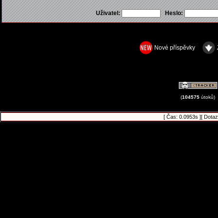
Uživatel:
Heslo:
Nové příspěvky
(
104575
útoků)
[ Čas: 0.0953s ][ Dotaz