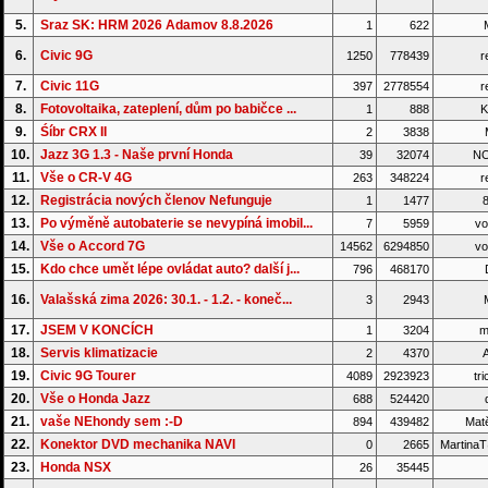
5.
Sraz SK: HRM 2026 Adamov 8.8.2026
1
622
6.
Civic 9G
1250
778439
r
7.
Civic 11G
397
2778554
r
8.
Fotovoltaika, zateplení, dům po babičce ...
1
888
K
9.
Śíbr CRX II
2
3838
M
10.
Jazz 3G 1.3 - Naše první Honda
39
32074
NO
11.
Vše o CR-V 4G
263
348224
r
12.
Registrácia nových členov Nefunguje
1
1477
8
13.
Po výměně autobaterie se nevypíná imobil...
7
5959
vo
14.
Vše o Accord 7G
14562
6294850
vo
15.
Kdo chce umět lépe ovládat auto? další j...
796
468170
16.
Valašská zima 2026: 30.1. - 1.2. - koneč...
3
2943
17.
JSEM V KONCÍCH
1
3204
m
18.
Servis klimatizacie
2
4370
A
19.
Civic 9G Tourer
4089
2923923
tri
20.
Vše o Honda Jazz
688
524420
d
21.
vaše NEhondy sem :-D
894
439482
Matě
22.
Konektor DVD mechanika NAVI
0
2665
Martina
23.
Honda NSX
26
35445