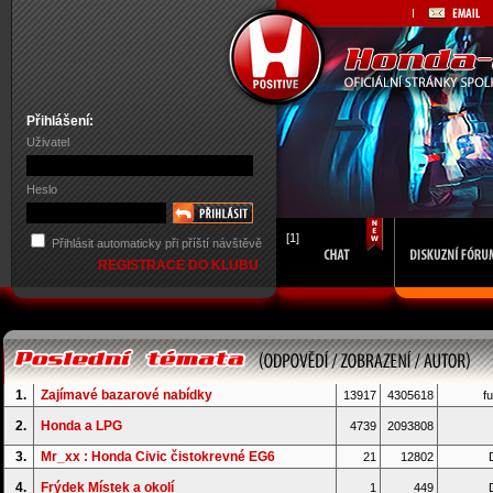
Přihlášení:
Uživatel
Heslo
[1]
Přihlásit automaticky při příští návštěvě
REGISTRACE DO KLUBU
1.
Zajímavé bazarové nabídky
13917
4305618
fu
2.
Honda a LPG
4739
2093808
3.
Mr_xx : Honda Civic čistokrevné EG6
21
12802
D
4.
Frýdek Místek a okolí
1
449
D