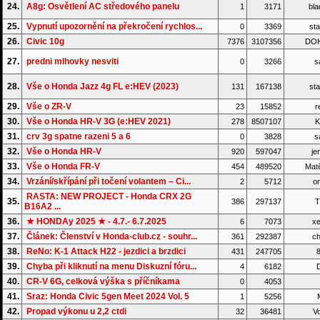
24.
A8g: Osvětlení AC středového panelu
1
3171
bla
25.
Vypnutí upozornění na překročení rychlos...
0
3369
sta
26.
Civic 10g
7376
3107356
DO
27.
predni mlhovky nesviti
0
3266
s
28.
Vše o Honda Jazz 4g FL e:HEV (2023)
131
167138
sta
29.
Vše o ZR-V
23
15852
r
30.
Vše o Honda HR-V 3G (e:HEV 2021)
278
8507107
K
31.
crv 3g spatne razeni 5 a 6
0
3828
s
32.
Vše o Honda HR-V
920
597047
je
33.
Vše o Honda FR-V
454
489520
Matě
34.
Vrzání/skřípání při točení volantem – Ci...
2
5712
on
RASTA: NEW PROJECT - Honda CRX 2G
35.
386
297137
T
B16A2 ...
36.
★ HONDAy 2025 ★ - 4.7.- 6.7.2025
6
7073
xe
37.
Článek: Členství v Honda-club.cz - souhr...
361
292387
ch
38.
ReNo: K-1 Attack H22 - jezdici a brzdici
431
247705
8
39.
Chyba při kliknutí na menu Diskuzní fóru...
4
6182
D
40.
CR-V 6G, celková výška s příčníkama
0
4053
41.
Sraz: Honda Civic 5gen Meet 2024 Vol. 5
1
5256
42.
Propad výkonu u 2,2 ctdi
32
36481
Vo