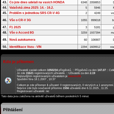
43.
Co jste dnes udelali na vasich HONDA
6348
2058853
D
44.
Valašská zima 2025: 14. - 16.2.
5
5946
45.
Problém s jednotkou SRS CR-V 4G
2
4249
vo
46.
Vše o CR-V 3G
1055
899018
b
47.
F1 2025
3
5181
p
48.
Vše o Accord 8G
3259
1937394
ma
49.
Nová autokamera
60
106907
D
50.
Identifikace Vozu - VIN
2294
1609912
sta
Kdo je přítomen
Uživatelé zaslali celkem
1050234
příspěvků. :: Příspěvků za den
147.07
:: Ce
Je zde
15621
registrovaných uživatelů. :: Uživatelů za den
2.19
Nejnovějším registrovaným uživatelem je
cmvcrv35
.
Spuštění fóra 18.1.2007 , 10:37
Celkem je zde přítomen
1
uživatel: 0 registrovaných, 0 skrytých a 1 anonymní
Nejvíce zde bylo současně přítomno
1556
uživatelů dne 6.11.2025 , 11:25.
Registrovaní uživatelé: nic
Tato data jsou založena na aktivitě uživatelů během posledních 5 minut.
Přihlášení