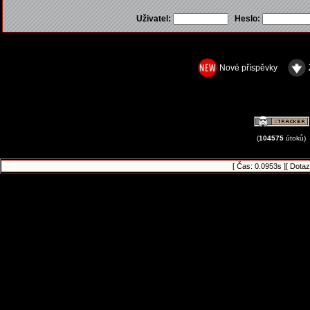
Uživatel:
Heslo:
Nové příspěvky
(
104575
útoků)
[ Čas: 0.0953s ][ Dotaz