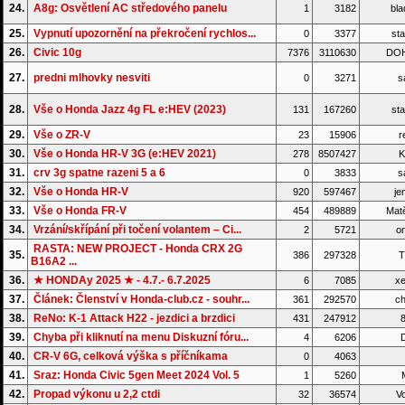
24.
A8g: Osvětlení AC středového panelu
1
3182
bla
25.
Vypnutí upozornění na překročení rychlos...
0
3377
sta
26.
Civic 10g
7376
3110630
DO
27.
predni mlhovky nesviti
0
3271
s
28.
Vše o Honda Jazz 4g FL e:HEV (2023)
131
167260
sta
29.
Vše o ZR-V
23
15906
r
30.
Vše o Honda HR-V 3G (e:HEV 2021)
278
8507427
K
31.
crv 3g spatne razeni 5 a 6
0
3833
s
32.
Vše o Honda HR-V
920
597467
je
33.
Vše o Honda FR-V
454
489889
Matě
34.
Vrzání/skřípání při točení volantem – Ci...
2
5721
on
RASTA: NEW PROJECT - Honda CRX 2G
35.
386
297328
T
B16A2 ...
36.
★ HONDAy 2025 ★ - 4.7.- 6.7.2025
6
7085
xe
37.
Článek: Členství v Honda-club.cz - souhr...
361
292570
ch
38.
ReNo: K-1 Attack H22 - jezdici a brzdici
431
247912
8
39.
Chyba při kliknutí na menu Diskuzní fóru...
4
6206
D
40.
CR-V 6G, celková výška s příčníkama
0
4063
41.
Sraz: Honda Civic 5gen Meet 2024 Vol. 5
1
5260
42.
Propad výkonu u 2,2 ctdi
32
36574
Vo