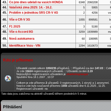
43.
Co jste dnes udelali na vasich HONDA
6348
2060208
D
44.
Valašská zima 2025: 14. - 16.2.
5
5955
45.
Problém s jednotkou SRS CR-V 4G
2
4256
vo
46.
Vše o CR-V 3G
1055
899581
b
47.
F1 2025
3
5190
p
48.
Vše o Accord 8G
3259
1939989
ma
49.
Nová autokamera
60
106995
D
50.
Identifikace Vozu - VIN
2294
1610673
sta
Kdo je přítomen
Uživatelé zaslali celkem
1050235
příspěvků. :: Příspěvků za den
147.03
:: Ce
Je zde
15624
registrovaných uživatelů. :: Uživatelů za den
2.19
Nejnovějším registrovaným uživatelem je
charlottegranger
.
Spuštění fóra 18.1.2007 , 10:37
Celkem je zde přítomno
2
uživatelů: 0 registrovaných, 1 skrytý a 1 anonymní.
Nejvíce zde bylo současně přítomno
1556
uživatelů dne 6.11.2025 , 11:25.
Registrovaní uživatelé: nic
Tato data jsou založena na aktivitě uživatelů během posledních 5 minut.
Přihlášení