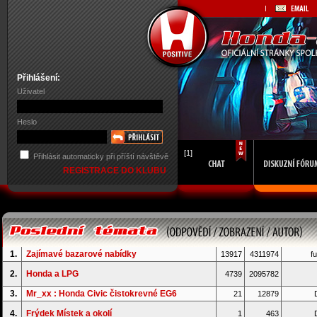
Přihlášení:
Uživatel
Heslo
[1]
Přihlásit automaticky při příští návštěvě
REGISTRACE DO KLUBU
1.
Zajímavé bazarové nabídky
13917
4311974
fu
2.
Honda a LPG
4739
2095782
3.
Mr_xx : Honda Civic čistokrevné EG6
21
12879
D
4.
Frýdek Místek a okolí
1
463
D