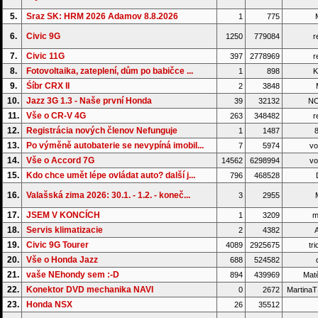
5.
Sraz SK: HRM 2026 Adamov 8.8.2026
1
775
6.
Civic 9G
1250
779084
r
7.
Civic 11G
397
2778969
r
8.
Fotovoltaika, zateplení, dům po babičce ...
1
898
K
9.
Śíbr CRX II
2
3848
M
10.
Jazz 3G 1.3 - Naše první Honda
39
32132
NO
11.
Vše o CR-V 4G
263
348482
r
12.
Registrácia nových členov Nefunguje
1
1487
8
13.
Po výměně autobaterie se nevypíná imobil...
7
5974
vo
14.
Vše o Accord 7G
14562
6298994
vo
15.
Kdo chce umět lépe ovládat auto? další j...
796
468528
16.
Valašská zima 2026: 30.1. - 1.2. - koneč...
3
2955
17.
JSEM V KONCÍCH
1
3209
m
18.
Servis klimatizacie
2
4382
A
19.
Civic 9G Tourer
4089
2925675
tri
20.
Vše o Honda Jazz
688
524582
d
21.
vaše NEhondy sem :-D
894
439969
Matě
22.
Konektor DVD mechanika NAVI
0
2672
Martina
23.
Honda NSX
26
35512