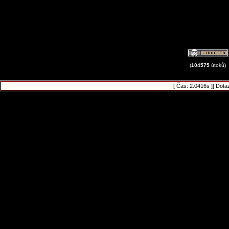
(
104575
útoků)
[ Čas: 2.0416s ][ Dota