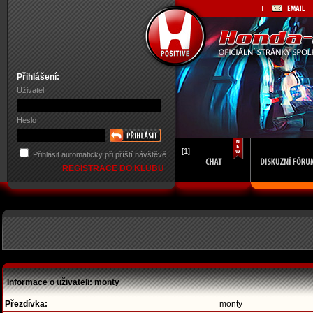
Přihlášení:
Uživatel
Heslo
[1]
Přihlásit automaticky při příští návštěvě
REGISTRACE DO KLUBU
Informace o uživateli: monty
Přezdívka:
monty