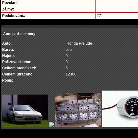
Povolání:
Zájmy:
Poděkování::
27
Auto patřící monty
Auto:
Honda Prelude
Barva:
bílá
Najeto:
0
Pořizovací cena:
0
Celkem modifikací:
5
Celkem utraceno:
12300
Popis: