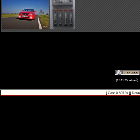
(
104575
útoků)
[ Čas: 0.8072s ][ Dota