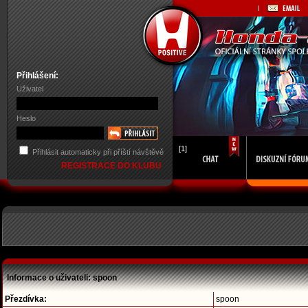
Přihlášení:
Uživatel
Heslo
[1]
Přihlásit automaticky při příští návštěvě
REGISTRACE DO KLUBU
Informace o uživateli: spoon
Přezdívka:
spoon