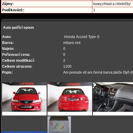
Zájmy:
kuwy,chlast a chlebíčky
Poděkování::
1
Auto patřící spoon
Auto:
Honda Accord Type-S
Barva:
milano red
Najeto:
0
Pořizovací cena:
0
Celkem modifikací:
2
Celkem utraceno:
1200
Popis:
Ani prelude vti ani černá barva,takže čtyři