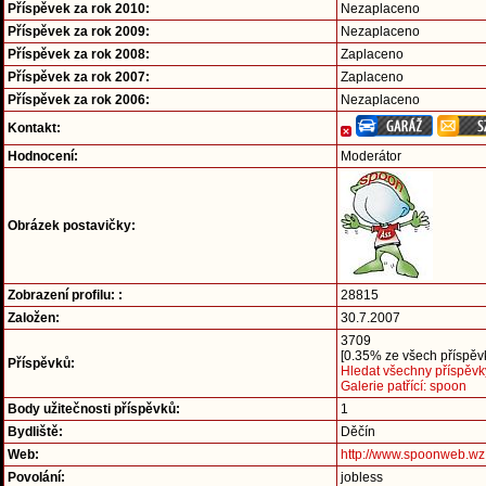
Příspěvek za rok 2010:
Nezaplaceno
Příspěvek za rok 2009:
Nezaplaceno
Příspěvek za rok 2008:
Zaplaceno
Příspěvek za rok 2007:
Zaplaceno
Příspěvek za rok 2006:
Nezaplaceno
Kontakt:
Hodnocení:
Moderátor
Obrázek postavičky:
Zobrazení profilu: :
28815
Založen:
30.7.2007
3709
[0.35% ze všech příspěvk
Příspěvků:
Hledat všechny příspěvk
Galerie patřící: spoon
Body užitečnosti příspěvků:
1
Bydliště:
Děčín
Web:
http://www.spoonweb.wz
Povolání:
jobless