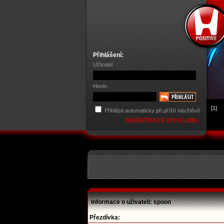
Přihlášení:
Uživatel
Heslo
[1]
Přihlásit automaticky při příští návštěvě
REGISTRACE DO KLUBU
Informace o uživateli: spoon
Přezdívka: