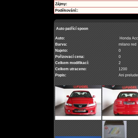
Zájmy:
Poděkování::
Auto patřící spoon
Auto:
Honda Acc
Barva:
milano red
Najeto:
0
Pořizovací cena:
0
Celkem modifikací:
2
Celkem utraceno:
1200
Popis:
Ani prelude