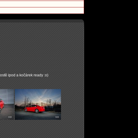
rostě ipod a kočárek ready :o)