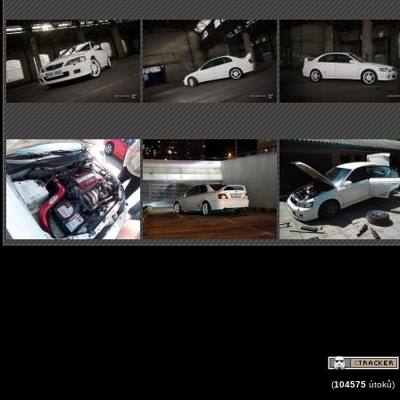
(
104575
útoků)