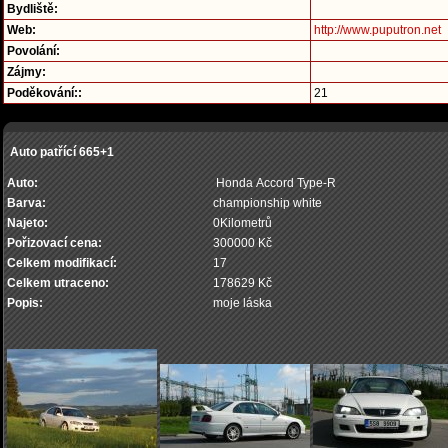
Bydliště:
Web:
http://www.puputron.net
Povolání:
Zájmy:
Poděkování::
21
Auto patřící 665+1
Auto:
Honda Accord Type-R
Barva:
championship white
Najeto:
0Kilometrů
Pořizovací cena:
300000 Kč
Celkem modifikací:
17
Celkem utraceno:
178629 Kč
Popis:
moje láska