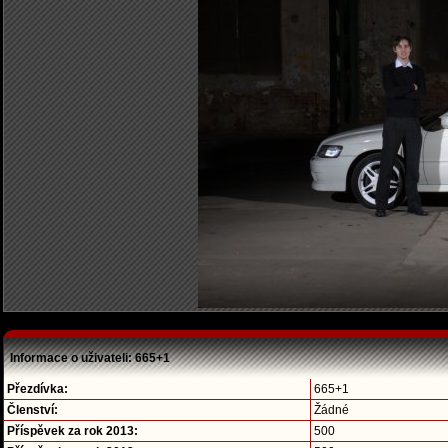
Informace o uživateli: 665+1
Přezdívka:
665+1
Členství:
Žádné
Příspěvek za rok 2013:
500