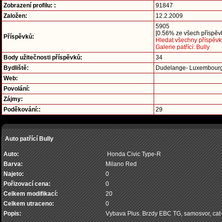
Zobrazení profilu: :
91847
Založen:
12.2.2009
5905
[0.56% ze všech příspěvk
Příspěvků:
Hledat všechny příspěvky
Galerie patřící: Bully
Body užitečnosti příspěvků:
34
Bydliště:
Dudelange- Luxembour
Web:
Povolání:
Zájmy:
Poděkování::
29
Auto patřící Bully
Auto:
Honda Civic Type-R
Barva:
Milano Red
Najeto:
0
Pořizovací cena:
0
Celkem modifikací:
20
Celkem utraceno:
0
Popis:
Vybava Plus. Brzdy EBC TG, samosvor, cat-ba