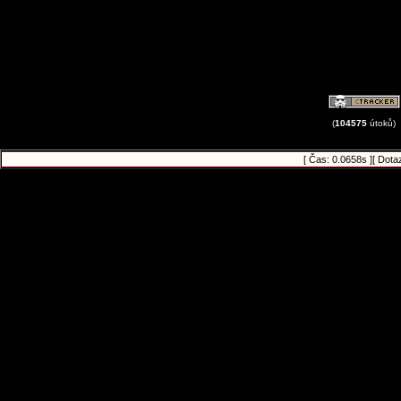
(
104575
útoků)
[ Čas: 0.0658s ][ Dota