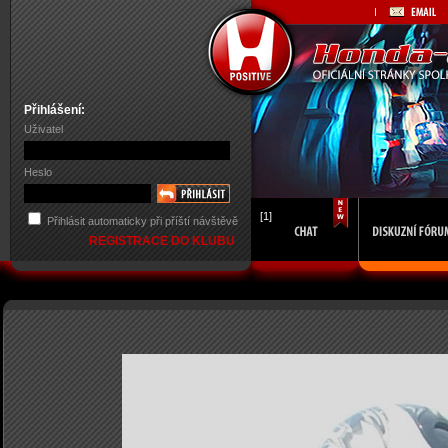
Přihlášení:
Uživatel
Heslo
[1]
Přihlásit automaticky při příští návštěvě
REGISTRACE DO KLUBU