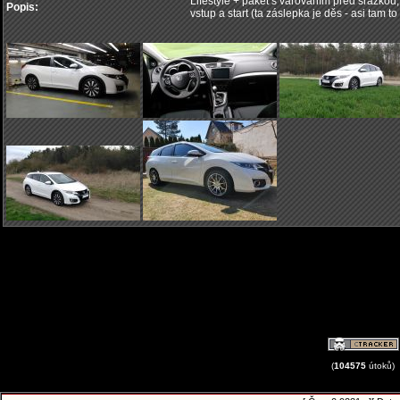
Lifestyle + paket s varováním před srážkou, v
Popis:
vstup a start (ta záslepka je děs - asi tam t
(
104575
útoků)