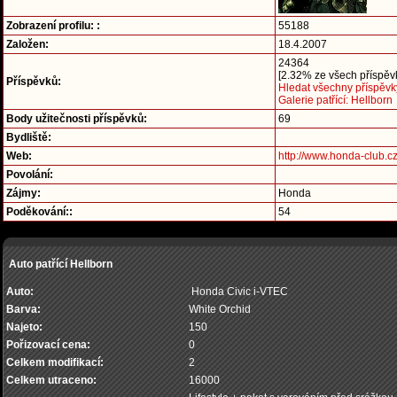
Zobrazení profilu: :
55188
Založen:
18.4.2007
24364
[2.32% ze všech příspěvk
Příspěvků:
Hledat všechny příspěvk
Galerie patřící: Hellborn
Body užitečnosti příspěvků:
69
Bydliště:
Web:
http://www.honda-club.c
Povolání:
Zájmy:
Honda
Poděkování::
54
Auto patřící Hellborn
Auto:
Honda Civic i-VTEC
Barva:
White Orchid
Najeto:
150
Pořizovací cena:
0
Celkem modifikací:
2
Celkem utraceno:
16000