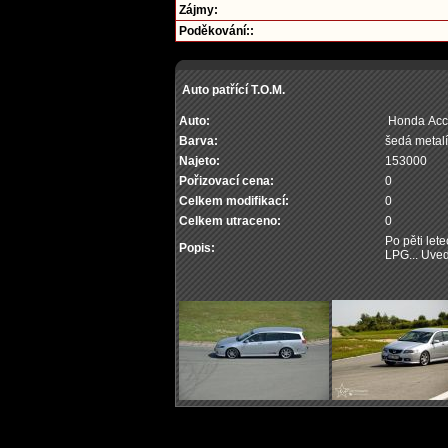
Zájmy:
Poděkování::
Auto patřící T.O.M.
Auto:
Honda Acco
Barva:
šedá metal
Najeto:
153000
Pořizovací cena:
0
Celkem modifikací:
0
Celkem utraceno:
0
Po pěti let
Popis:
LPG... Uved