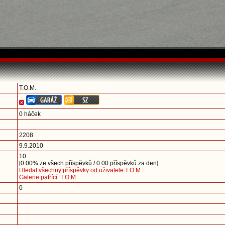
T.O.M.
0 háček
2208
9.9.2010
10
[0.00% ze všech příspěvků / 0.00 příspěvků za den]
Hledat všechny příspěvky od uživatele T.O.M.
Galerie patřící: T.O.M.
0