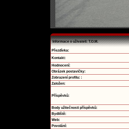
Informace o uživateli: T.O.M.
Přezdívka:
Kontakt:
Hodnocení:
Obrázek postavičky:
Zobrazení profilu: :
Založen:
Příspěvků:
Body užitečnosti příspěvků:
Bydliště:
Web:
Povolání: