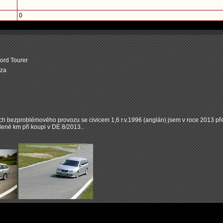
0
rd Tourer
íza
ech bezproblémového provozu se civicem 1,6 r.v.1996 (anglán) jsem v roce 2013 pře
ené km při koupi v DE 8/2013..