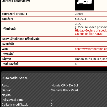
Obrázek postavičky:
Zobrazení profilu: :
33697
Založen:
5.8.2011
3027
[0.29% ze všech příspěvk
Příspěvků:
Hledat všechny příspěvk
Galerie patřící: SaKaL
Body užitečnosti příspěvků:
11
Bydliště:
Web:
https://www.zonerama.c
Povolání:
Zájmy:
Honda, foťák, music, spo
Poděkování::
40
Auto patřící SaKaL
Auto:
Honda CR-X DelSol
Barva:
Granada Black Pearl
Najeto:
0
Pořizovací cena:
0
Celkem modifikací:
0