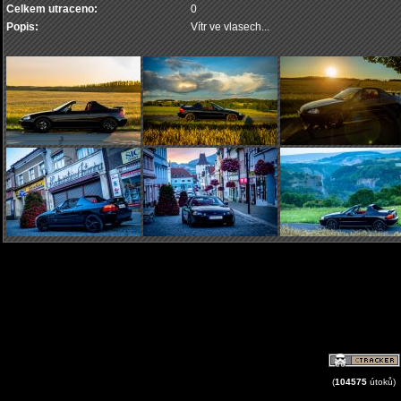
Celkem utraceno:
0
Popis:
Vítr ve vlasech...
(
104575
útoků)