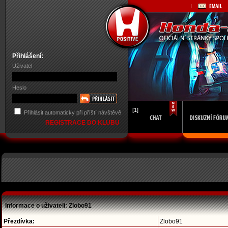
Přihlášení:
Uživatel
Heslo
[1]
Přihlásit automaticky při příští návštěvě
REGISTRACE DO KLUBU
Informace o uživateli: Zlobo91
Přezdívka:
Zlobo91