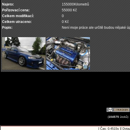
Najeto:
155000Kilometrů
Pořizovací cena:
55000 Kč
Celkem modifikací:
0
Celkem utraceno:
0 Kč
Popis:
Není moje práce ale určitě budou nějaké úpr
(
104575
útoků)
[ Čas: 0.4515s ][ Dota