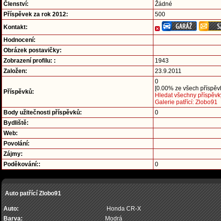
Členství:
Žádné
Příspěvek za rok 2012:
500
Kontakt:
Hodnocení:
Obrázek postavičky:
Zobrazení profilu: :
1943
Založen:
23.9.2011
0
[0.00% ze všech příspěvk
Příspěvků:
Hledat všechny příspěvk
Galerie patřící: Zlobo91
Body užitečnosti příspěvků:
0
Bydliště:
Web:
Povolání:
Zájmy:
Poděkování::
0
Auto patřící Zlobo91
Auto:
Honda CR-X
Barva:
Modrá