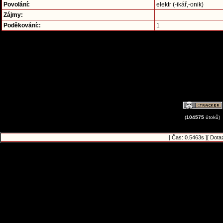
Povolání:
elektr (-ikář,-onik)
Zájmy:
Poděkování::
1
(
104575
útoků)
[ Čas: 0.5463s ][ Dota