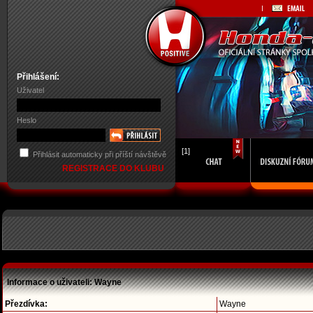
Přihlášení:
Uživatel
Heslo
[1]
Přihlásit automaticky při příští návštěvě
REGISTRACE DO KLUBU
Informace o uživateli: Wayne
Přezdívka:
Wayne