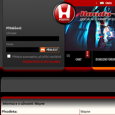
Přihlášení:
Uživatel
Heslo
[1]
Přihlásit automaticky při příští návštěvě
REGISTRACE DO KLUBU
Informace o uživateli: Wayne
Přezdívka:
Wayne