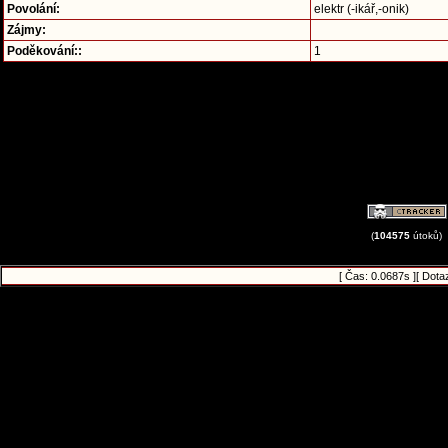
Povolání:
elektr (-ikář,-onik)
Zájmy:
Poděkování::
1
(
104575
útoků)
[ Čas: 0.0687s ][ Dota