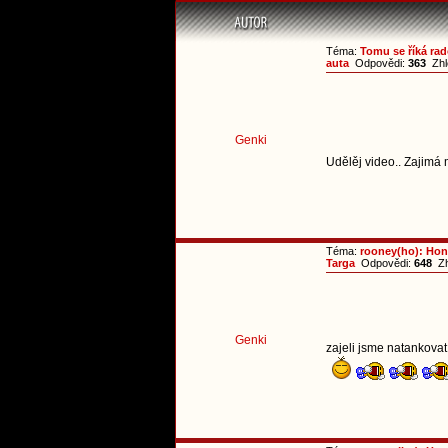
Téma:
Tomu se říká ra
auta
Odpovědi:
363
Zhl
Genki
Udělěj video.. Zajimá 
Téma:
rooney(ho): Hon
Targa
Odpovědi:
648
Zh
Genki
zajeli jsme natankov