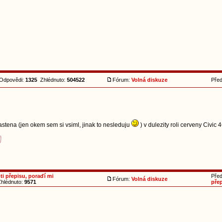
dpovědi:
1325
Zhlédnuto:
504522
Fórum:
Volná diskuze
Pře
astena (jen okem sem si vsiml, jinak to nesleduju
) v dulezity roli cerveny Civic 
ti přepisu, poraďí mi
Pře
Fórum:
Volná diskuze
hlédnuto:
9571
pře