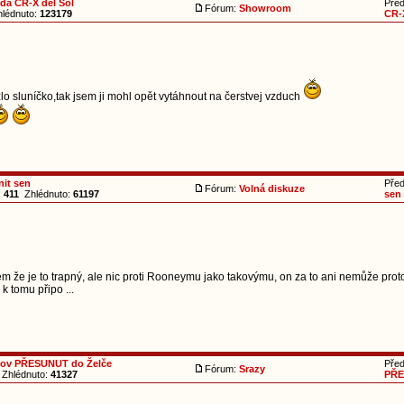
da CR-X del Sol
Pře
Fórum:
Showroom
lédnuto:
123179
CR-X
o sluníčko,tak jsem ji mohl opět vytáhnout na čerstvej vzduch
nit sen
Pře
Fórum:
Volná diskuze
:
411
Zhlédnuto:
61197
sen
em že je to trapný, ale nic proti Rooneymu jako takovýmu, on za to ani nemůže prot
k tomu připo ...
kov PŘESUNUT do Želče
Pře
Fórum:
Srazy
Zhlédnuto:
41327
PŘE