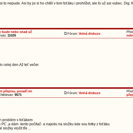
si to nepude. Asi by jsi si ho chtěl v tom foťáku i prohlížet, ale to už asi vubec. Dig
dy bude nebo snad už
Pře
Fórum:
Volná diskuze
nuto:
11025
neb
 celej den.Až teť večer.
ti přepisu, poraďí mi
Pře
Fórum:
Volná diskuze
hlédnuto:
9571
pře
n problém s foťákem .
 PC ,a dám -tento počítač- a najedu na složku kde sou fotky z foťáku.
 složky vložit tře ...