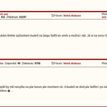
nit sen
Pře
Fórum:
Volná diskuze
:
411
Zhlédnuto:
61197
sen
ukám tímhle způsobem budeš na targu šetřit do smrti a možná i dýl. Já si na svou H
uto
Odpovědi:
49
Zhlédnuto:
9756
Fórum:
Volná diskuze
Pře
zpět by mě nevyšla na pár korun,ale mnohem víc. A budeš se divit,ale šetřím i po 
řeknu � ...