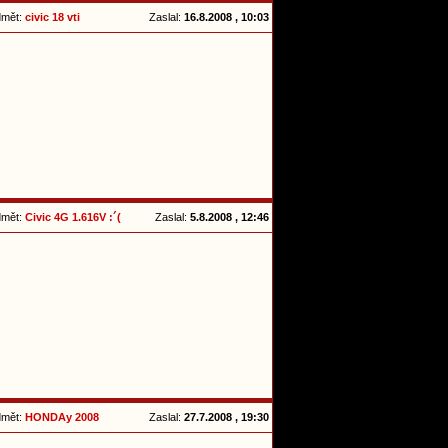
dmět:
civic 18 vti
Zaslal:
16.8.2008 , 10:03
dmět:
Civic 4G 1.616V :´(
Zaslal:
5.8.2008 , 12:46
dmět:
HONDAy 2008
Zaslal:
27.7.2008 , 19:30