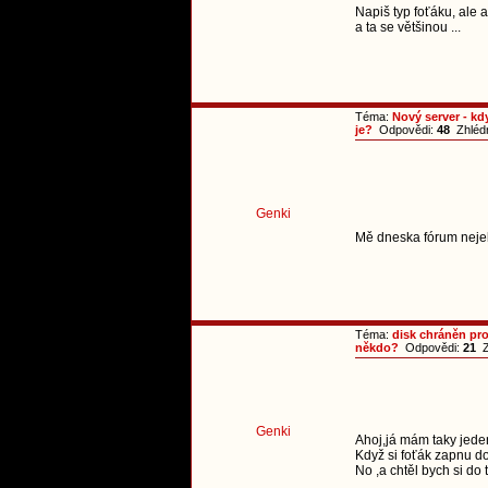
Napiš typ foťáku, ale a
a ta se většinou ...
Téma:
Nový server - k
je?
Odpovědi:
48
Zhléd
Genki
Mě dneska fórum nejelo
Téma:
disk chráněn pro
někdo?
Odpovědi:
21
Z
Genki
Ahoj,já mám taky jede
Když si foťák zapnu do
No ,a chtěl bych si do té