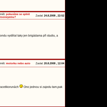
dmět:
pokusíme se splnit
Zaslal:
24.8.2008 , 22:52
 rooneyemu?
ondu vydělal taky jen brigádama při studiu, a
dmět:
motorku nebo auto
Zaslal:
20.8.2008 , 12:04
dvacetikorunách
Ono jednou si zajedu tam,pak