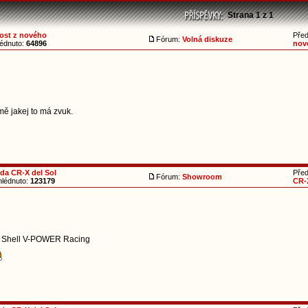
Strana
1
z
1
dost z nového
Pře
Fórum:
Volná diskuze
édnuto:
64896
nov
mě jakej to má zvuk.
da CR-X del Sol
Pře
Fórum:
Showroom
lédnuto:
123179
CR-X
at Shell V-POWER Racing