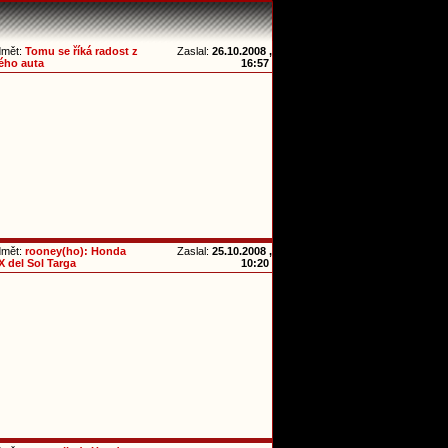
dmět:
Tomu se říká radost z
Zaslal:
26.10.2008 ,
ého auta
16:57
dmět:
rooney(ho): Honda
Zaslal:
25.10.2008 ,
 del Sol Targa
10:20