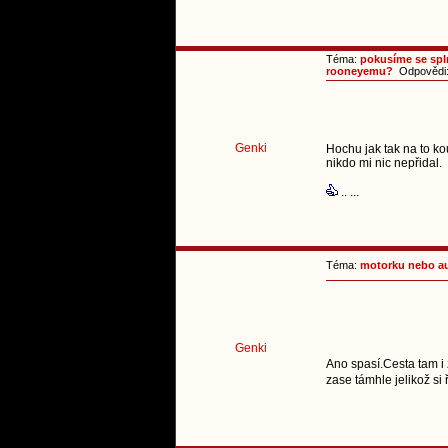
Téma:
pokusíme se spl
rooneyemu?
Odpovědi
Genki
Hochu jak tak na to ko
nikdo mi nic nepřidal.
.. ...
Téma:
motorku nebo a
Genki
Ano spasí.Cesta tam i 
zase támhle jelikož si 