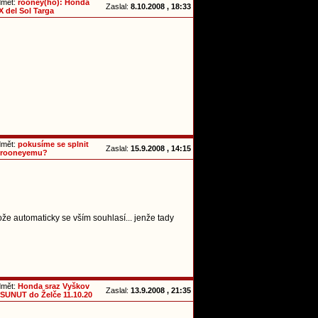
dmět:
rooney(ho): Honda
Zaslal:
8.10.2008 , 18:33
 del Sol Targa
dmět:
pokusíme se splnit
Zaslal:
15.9.2008 , 14:15
 rooneyemu?
ože automaticky se vším souhlasí... jenže tady
dmět:
Honda sraz Vyškov
Zaslal:
13.9.2008 , 21:35
SUNUT do Želče 11.10.20