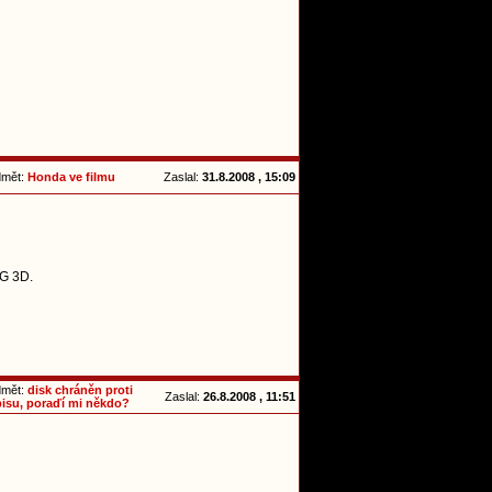
dmět:
Honda ve filmu
Zaslal:
31.8.2008 , 15:09
4G 3D.
dmět:
disk chráněn proti
Zaslal:
26.8.2008 , 11:51
pisu, poraďí mi někdo?