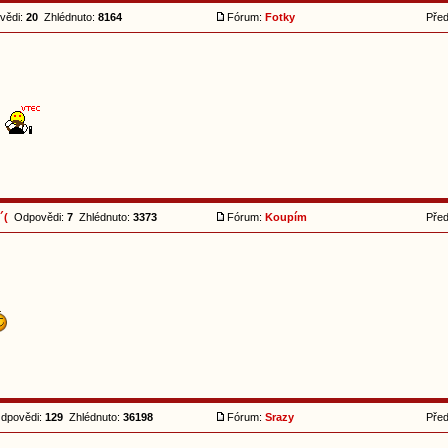
ědi:
20
Zhlédnuto:
8164
Fórum:
Fotky
Pře
´(
Odpovědi:
7
Zhlédnuto:
3373
Fórum:
Koupím
Pře
povědi:
129
Zhlédnuto:
36198
Fórum:
Srazy
Pře