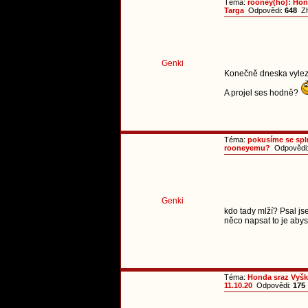
Téma:
rooney(ho): Hon
Targa
Odpovědi:
648
Zh
Genki
Konečně dneska vylezl
A projel ses hodně?
Téma:
pokusíme se spl
rooneyemu?
Odpovědi
Genki
kdo tady mlží? Psal js
něco napsat to je abys 
Téma:
Honda sraz Vyš
11.10.20
Odpovědi:
175