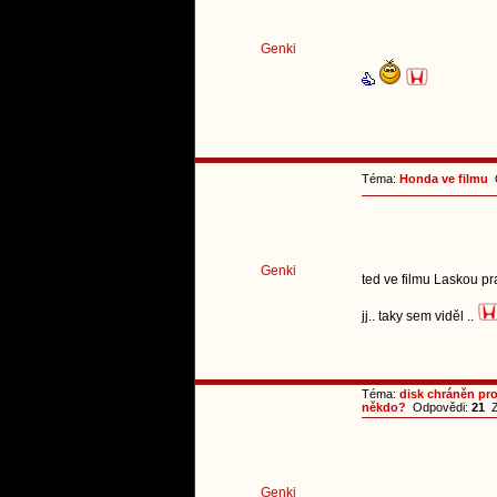
Genki
Téma:
Honda ve filmu
O
Genki
ted ve filmu Laskou pr
jj.. taky sem viděl ..
Téma:
disk chráněn pro
někdo?
Odpovědi:
21
Z
Genki