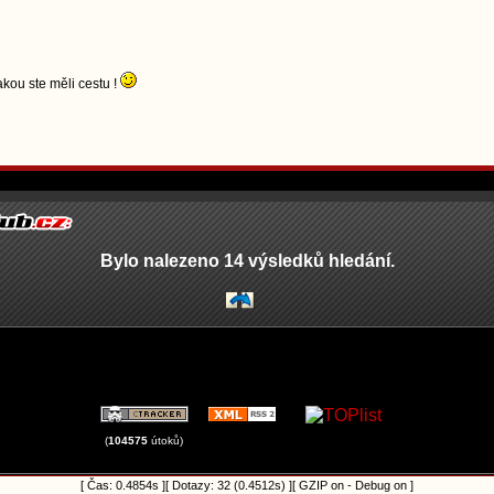
akou ste měli cestu !
Bylo nalezeno 14 výsledků hledání.
(
104575
útoků)
[ Čas: 0.4854s ][ Dotazy: 32 (0.4512s) ][ GZIP on - Debug on ]