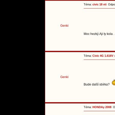
Téma:
civic 18 vti
Odpov
Genki
Moc hezký.Aji ty kola .
Téma:
Civic 4G 1.616V :
Genki
Bude další sbírka?
Téma:
HONDAy 2008
Od