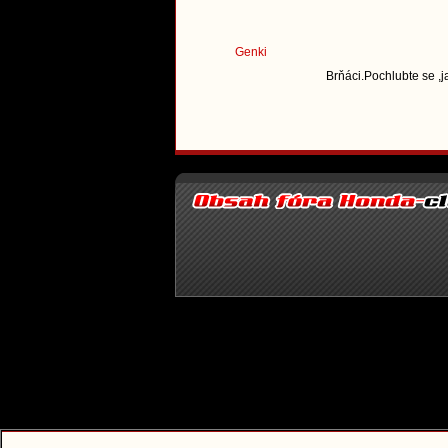
Genki
Brňáci.Pochlubte se ,j