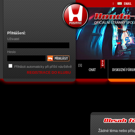
Přihlášení:
Uživatel
Heslo
[1]
Přihlásit automaticky při příští návštěvě
REGISTRACE DO KLUBU
Žádné téma nebo příspě