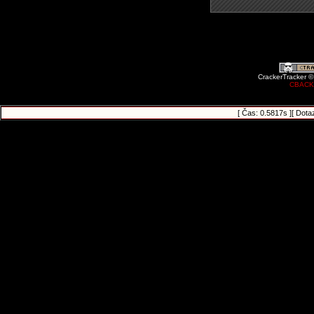
CrackerTracker ©
CBACK
[ Čas: 0.5817s ][ Dota