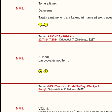
Tome a týme,
M@jk
Ďakujeme.
Tááák a máme to ... aj v kalendári máme už akciu uve
Téma:
★ HONDAy 2024 ★ -
12.7.-14.7.2024
Odpovědi:
7
Zhlédnuto:
8297
AHoooj,
M@jk
pár výcvaků mobilem ...
Téma:
delSolTeam.cz: 21. delSolDay: Blackjack
Party!
Odpovědi:
4
Zhlédnuto:
6427
M@jk
Vážení,