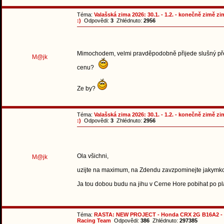
Téma:
Valašská zima 2026: 30.1. - 1.2. - konečně zimě z
:)
Odpovědi:
3
Zhlédnuto:
2956
Mimochodem, velmi pravděpodobně přijede slušný p
M@jk
cenu?
Ze by?
Téma:
Valašská zima 2026: 30.1. - 1.2. - konečně zimě z
:)
Odpovědi:
3
Zhlédnuto:
2956
Ola všichni,
M@jk
uzijte na maximum, na Zdendu zavzpominejte jakym
Ja tou dobou budu na jihu v Cerne Hore pobihat po pla
Téma:
RASTA: NEW PROJECT - Honda CRX 2G B16A2 -
Racing Team
Odpovědi:
386
Zhlédnuto:
297385