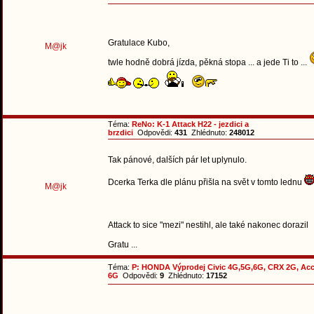
Gratulace Kubo,
M@jk
twle hodně dobrá jízda, pěkná stopa ... a jede Ti to ...
Téma:
ReNo: K-1 Attack H22 - jezdici a
brzdici
Odpovědi:
431
Zhlédnuto:
248012
Tak pánové, dalších pár let uplynulo.
Dcerka Terka dle plánu přišla na svět v tomto lednu
M@jk
Attack to sice "mezi" nestihl, ale také nakonec dorazil
Gratu ...
Téma:
P: HONDA Výprodej Civic 4G,5G,6G, CRX 2G, Ac
6G
Odpovědi:
9
Zhlédnuto:
17152