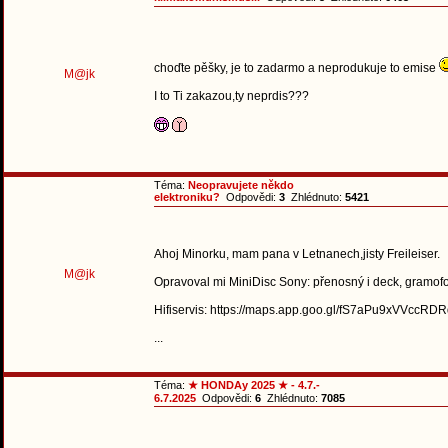
choďte pěšky, je to zadarmo a neprodukuje to emise
M@jk
I to Ti zakazou,ty neprdis???
Téma:
Neopravujete někdo
elektroniku?
Odpovědi:
3
Zhlédnuto:
5421
Ahoj Minorku, mam pana v Letnanech,jisty Freileiser.
M@jk
Opravoval mi MiniDisc Sony: přenosný i deck, gramofon
Hifiservis: https://maps.app.goo.gl/fS7aPu9xVVccRD
...
Téma:
★ HONDAy 2025 ★ - 4.7.-
6.7.2025
Odpovědi:
6
Zhlédnuto:
7085