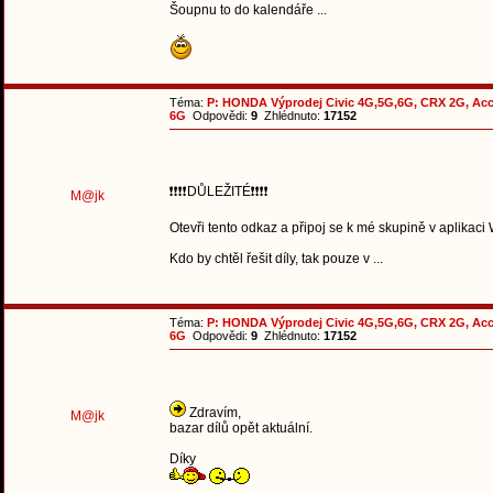
Šoupnu to do kalendáře ...
Téma:
P: HONDA Výprodej Civic 4G,5G,6G, CRX 2G, Ac
6G
Odpovědi:
9
Zhlédnuto:
17152
❗❗❗❗DŮLEŽITÉ❗❗❗❗
M@jk
Otevři tento odkaz a připoj se k mé skupině v aplik
Kdo by chtěl řešit díly, tak pouze v ...
Téma:
P: HONDA Výprodej Civic 4G,5G,6G, CRX 2G, Ac
6G
Odpovědi:
9
Zhlédnuto:
17152
Zdravím,
M@jk
bazar dílů opět aktuální.
Díky