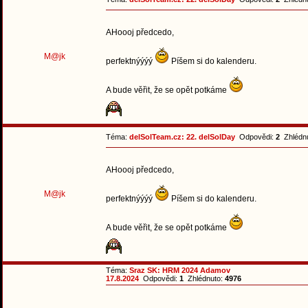
AHoooj předcedo,
M@jk
perfektnýýýý
Píšem si do kalenderu.
A bude věřit, že se opět potkáme
Téma:
delSolTeam.cz: 22. delSolDay
Odpovědi:
2
Zhlédn
AHoooj předcedo,
M@jk
perfektnýýýý
Píšem si do kalenderu.
A bude věřit, že se opět potkáme
Téma:
Sraz SK: HRM 2024 Adamov
17.8.2024
Odpovědi:
1
Zhlédnuto:
4976