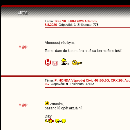
Téma:
Sraz SK: HRM 2026 Adamov
8.8.2026
Odpovědi:
1
Zhlédnuto:
778
Ahoooooj všetkým,
M@jk
Tome, dám do kalendára a už sa len možme tešiť.
Téma:
P: HONDA Výprodej Civic 4G,5G,6G, CRX 2G, Ac
6G
Odpovědi:
9
Zhlédnuto:
17152
Zdravím,
M@jk
bazar dílů opět aktuální.
Díky