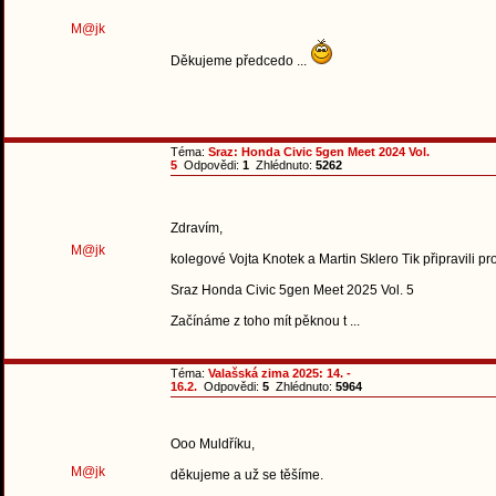
M@jk
Děkujeme předcedo ...
Téma:
Sraz: Honda Civic 5gen Meet 2024 Vol.
5
Odpovědi:
1
Zhlédnuto:
5262
Zdravím,
M@jk
kolegové Vojta Knotek a Martin Sklero Tik připravili pro
Sraz Honda Civic 5gen Meet 2025 Vol. 5
Začínáme z toho mít pěknou t ...
Téma:
Valašská zima 2025: 14. -
16.2.
Odpovědi:
5
Zhlédnuto:
5964
Ooo Muldříku,
M@jk
děkujeme a už se těšíme.