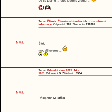
Už se těšíme ... letos jedeme 2 goldi ...
Téma:
Článek: Členství v Honda-club.cz - souhrnné
informace
Odpovědi:
361
Zhlédnuto:
292661
M@jk
Šári,
moc děkujeme ...
Téma:
Valašská zima 2025: 14. -
16.2.
Odpovědi:
5
Zhlédnuto:
5964
M@jk
Děkujeme Muldříku ...