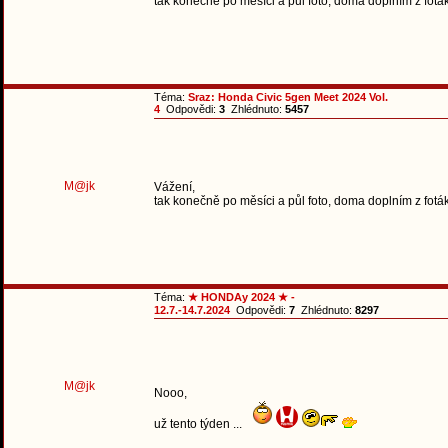
tak konečně po měsíci a půl foto, doma doplním z fotáku
Téma:
Sraz: Honda Civic 5gen Meet 2024 Vol.
4
Odpovědi:
3
Zhlédnuto:
5457
M@jk
Vážení,
tak konečně po měsíci a půl foto, doma doplním z fotáku
Téma:
★ HONDAy 2024 ★ -
12.7.-14.7.2024
Odpovědi:
7
Zhlédnuto:
8297
M@jk
Nooo,
už tento týden ...