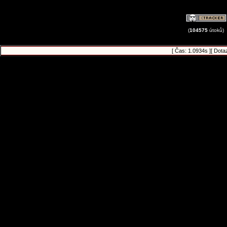
(
104575
útoků)
[ Čas: 1.0934s ][ Dota