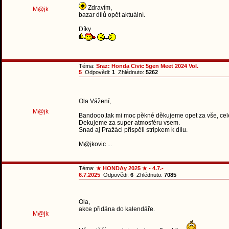
Zdravím,
M@jk
bazar dílů opět aktuální.
Díky
Téma:
Sraz: Honda Civic 5gen Meet 2024 Vol.
5
Odpovědi:
1
Zhlédnuto:
5262
Ola Vážení,
M@jk
Bandooo,tak mi moc pěkné děkujeme opet za vše, ce
Dekujeme za super atmosféru vsem.
Snad aj Pražáci přispěli stripkem k dílu.
M@jkovic ...
Téma:
★ HONDAy 2025 ★ - 4.7.-
6.7.2025
Odpovědi:
6
Zhlédnuto:
7085
Ola,
akce přidána do kalendáře.
M@jk