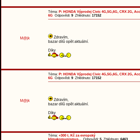
Téma:
P: HONDA Výprodej Civic 4G,5G,6G, CRX 2G, Ac
6G
Odpovědi:
9
Zhlédnuto:
17152
Zdravím,
M@jk
bazar dílů opět aktuální.
Díky
Téma:
P: HONDA Výprodej Civic 4G,5G,6G, CRX 2G, Ac
6G
Odpovědi:
9
Zhlédnuto:
17152
Zdravím,
M@jk
bazar dílů opět aktuální.
Díky
Téma:
+300 t. Kč za evropský
klimakomunismus...
Odpovědi:
5
Zhlédnuto:
6463