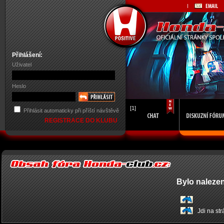
Přihlášení:
Uživatel
Heslo
[1]
Přihlásit automaticky při příští návštěvě
REGISTRACE DO KLUBU
Bylo naleze
Jdi na st