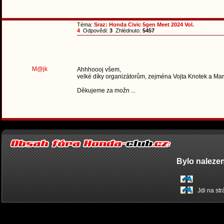
Téma:
Sraz: Honda Civic 5gen Meet 2024 Vol.
4
Odpovědi:
3
Zhlédnuto:
5457
M@jk
Ahhhoooj všem,
velké díky organizátorům, zejména Vojta Knotek a Martin
Děkujeme za možn ...
Bylo naleze
Jdi na st