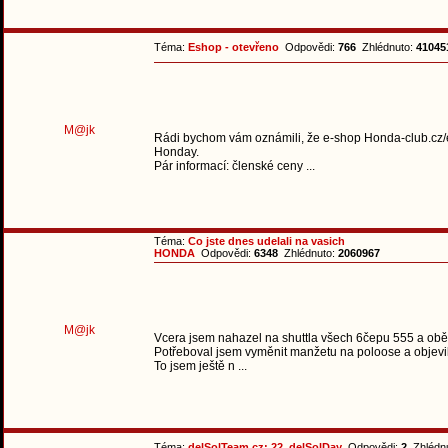
Téma:
Eshop - otevřeno
Odpovědi:
766
Zhlédnuto:
41045
M@jk
Rádi bychom vám oznámili, že e-shop Honda-club.cz/e
Honday.
Pár informací: členské ceny ...
Téma:
Co jste dnes udelali na vasich
HONDA
Odpovědi:
6348
Zhlédnuto:
2060967
M@jk
Vcera jsem nahazel na shuttla všech 6čepu 555 a obě s
Potřeboval jsem vyměnit manžetu na poloose a objevil 
To jsem ještě n ...
Téma:
delSolTeam.cz: 22. delSolDay
Odpovědi:
2
Zhlédn