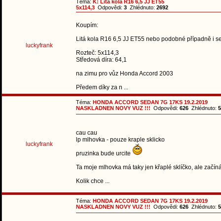
Téma:
K: Litá kola R16 6,5 JJ ET55
5x114,3
Odpovědi:
3
Zhlédnuto:
2692
Koupím:
Litá kola R16 6,5 JJ ET55 nebo podobné případně i s
luckyfrank
Rozteč: 5x114,3
Středová díra: 64,1
na zimu pro vůz Honda Accord 2003
Předem díky za n ...
Téma:
HONDA ACCORD SEDAN 7G 17KS 19.2.2019
NASKLADNEN NOVY VUZ !!!
Odpovědi:
626
Zhlédnuto:
5
cau cau
lp mlhovka - pouze kraple sklicko
luckyfrank
pruzinka bude urcite
Ta moje mlhovka má taky jen křaplé sklíčko, ale začíná 
Kolik chce ...
Téma:
HONDA ACCORD SEDAN 7G 17KS 19.2.2019
NASKLADNEN NOVY VUZ !!!
Odpovědi:
626
Zhlédnuto:
5