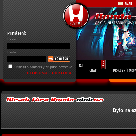
Přihlášení:
Uživatel
Heslo
[1]
Přihlásit automaticky při příští návštěvě
REGISTRACE DO KLUBU
Bylo nale