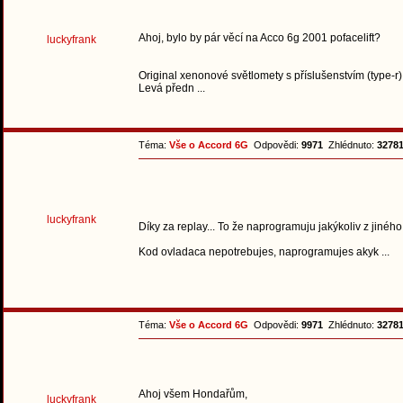
Ahoj, bylo by pár věcí na Acco 6g 2001 pofacelift?
luckyfrank
Original xenonové světlomety s příslušenstvím (type-r
Levá předn ...
Téma:
Vše o Accord 6G
Odpovědi:
9971
Zhlédnuto:
3278
luckyfrank
Díky za replay... To že naprogramuju jakýkoliv z jiného
Kod ovladaca nepotrebujes, naprogramujes akyk ...
Téma:
Vše o Accord 6G
Odpovědi:
9971
Zhlédnuto:
3278
Ahoj všem Hondařům,
luckyfrank