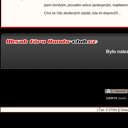
jsem čerstvým, prozatím velice spokojeným, majitelem
Chci se Vás zkušených zeptat, zda mi doporučít ...
Bylo nale
(
104575
útoků)
[ Čas: 0.3710s ][ Dota