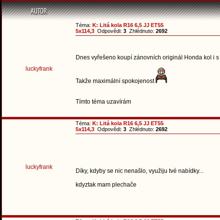
Téma:
K: Litá kola R16 6,5 JJ ET55
5x114,3
Odpovědi:
3
Zhlédnuto:
2692
Dnes vyřešeno koupí zánovních originál Honda kol i s 
luckyfrank
Takže maximální spokojenost
Tímto téma uzavírám
Téma:
K: Litá kola R16 6,5 JJ ET55
5x114,3
Odpovědi:
3
Zhlédnuto:
2692
luckyfrank
Díky, kdyby se nic nenašlo, využiju tvé nabídky...
kdyztak mam plechače