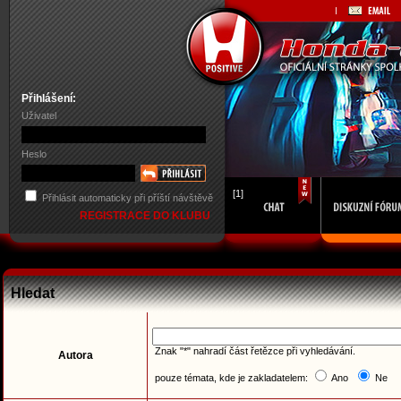
Přihlášení:
Uživatel
Heslo
[1]
Přihlásit automaticky při příští návštěvě
REGISTRACE DO KLUBU
Hledat
Znak "*" nahradí část řetězce při vyhledávání.
Autora
pouze témata, kde je zakladatelem:
Ano
Ne