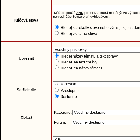
Můžete použít
AND
pro slova, která musí být ve výsledc
nahradí část řetězce při vyhledávání.
Klíčová slova
Hledej kterékoliv slovo nebo výraz jak je zada
Hledej všechna slova
Hledej název tématu a text zprávy
Upřesnit
Hledat jen text zprávy
Hledat jen název tématu
Setřídit dle
Vzestupně
Sestupně
Kategorie:
Oblast
Fórum: