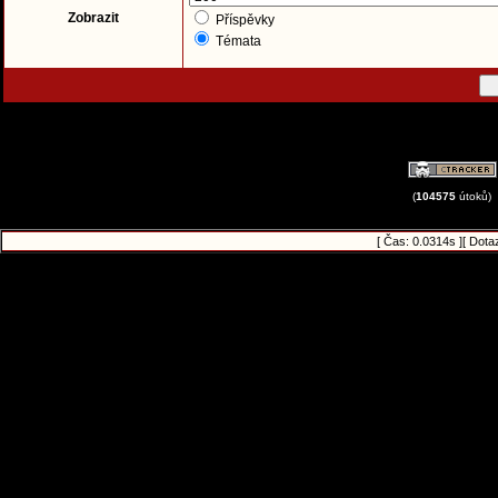
Zobrazit
Příspěvky
Témata
(
104575
útoků)
[ Čas: 0.0314s ][ Dota