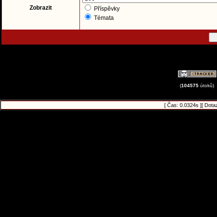
Zobrazit
Příspěvky
Témata
(
104575
útoků)
[ Čas: 0.0324s ][ Dota