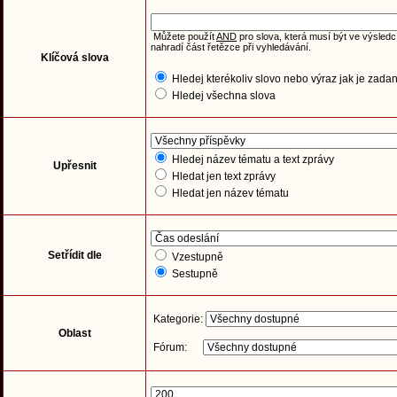
Můžete použít
AND
pro slova, která musí být ve výsledc
nahradí část řetězce při vyhledávání.
Klíčová slova
Hledej kterékoliv slovo nebo výraz jak je zada
Hledej všechna slova
Hledej název tématu a text zprávy
Upřesnit
Hledat jen text zprávy
Hledat jen název tématu
Setřídit dle
Vzestupně
Sestupně
Kategorie:
Oblast
Fórum: