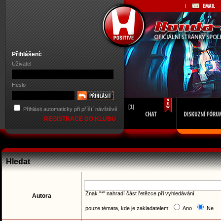
Přihlášení:
Uživatel
Heslo
[1]
Přihlásit automaticky při příští návštěvě
REGISTRACE DO KLUBU
Hledat
Znak "*" nahradí část řetězce při vyhledávání.
Autora
pouze témata, kde je zakladatelem:
Ano
Ne