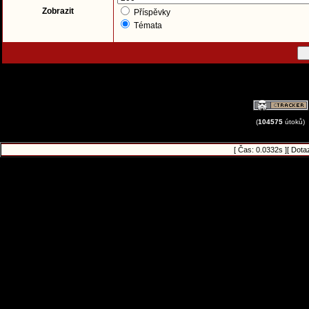
Zobrazit
Příspěvky
Témata
(
104575
útoků)
[ Čas: 0.0332s ][ Dota