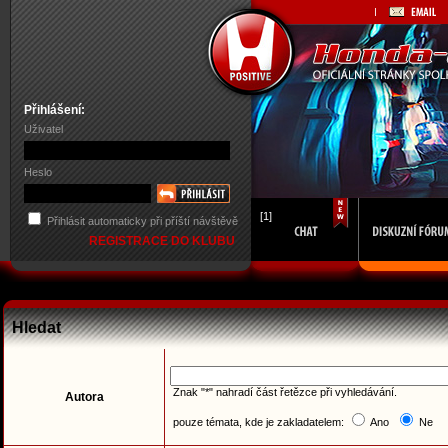
Přihlášení:
Uživatel
Heslo
[1]
Přihlásit automaticky při příští návštěvě
REGISTRACE DO KLUBU
Hledat
Znak "*" nahradí část řetězce při vyhledávání.
Autora
pouze témata, kde je zakladatelem:
Ano
Ne