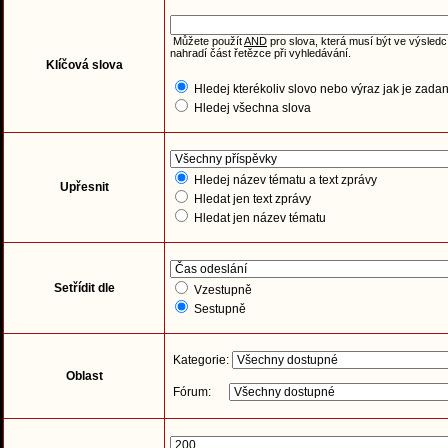
Můžete použít
AND
pro slova, která musí být ve výsledc
nahradí část řetězce při vyhledávání.
Klíčová slova
Hledej kterékoliv slovo nebo výraz jak je zada
Hledej všechna slova
Hledej název tématu a text zprávy
Upřesnit
Hledat jen text zprávy
Hledat jen název tématu
Setřídit dle
Vzestupně
Sestupně
Kategorie:
Oblast
Fórum: