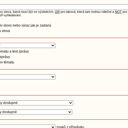
ro slova, která musí být ve výsledcích,
OR
pro taková, která tam mohou náležet a
NOT
pro 
při vyhledávání.
iv slovo nebo výraz jak je zadaný
 slova
matu a text zprávy
 zprávy
ev tématu
znaků z příspěvku