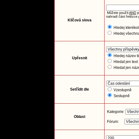
Můžete použít
AND
p
nahradí část řetězce 
Klíčová slova
Hledej kterékol
Hledej všechna
Hledej název té
Upřesnit
Hledat jen text
Hledat jen náz
Setřídit dle
Vzestupně
Sestupně
Kategorie:
Oblast
Fórum: