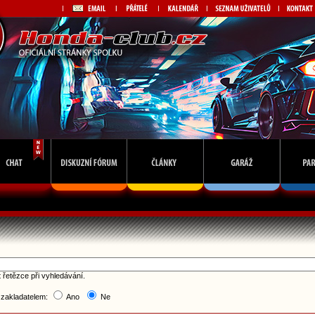
 řetězce při vyhledávání.
 zakladatelem:
Ano
Ne