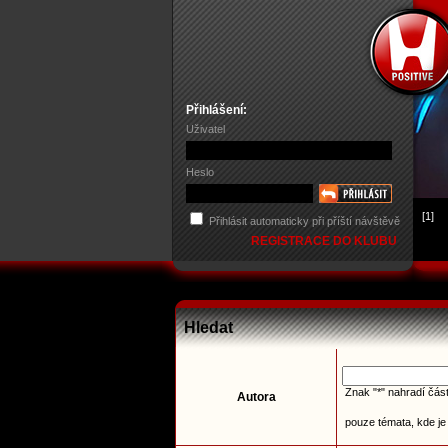
Přihlášení:
Uživatel
Heslo
[1]
Přihlásit automaticky při příští návštěvě
REGISTRACE DO KLUBU
Hledat
Znak "*" nahradí část
Autora
pouze témata, kde je