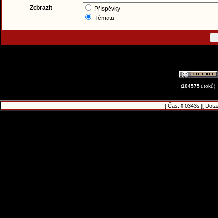
Zobrazit
Příspěvky
Témata
(
104575
útoků)
[ Čas: 0.0343s ][ Dota