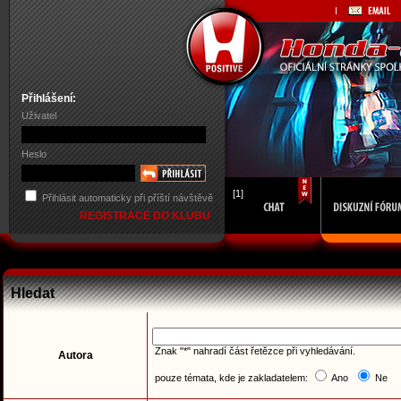
Přihlášení:
Uživatel
Heslo
[1]
Přihlásit automaticky při příští návštěvě
REGISTRACE DO KLUBU
Hledat
Znak "*" nahradí část řetězce při vyhledávání.
Autora
pouze témata, kde je zakladatelem:
Ano
Ne