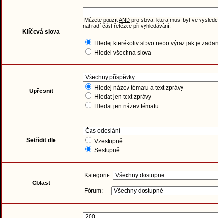
Můžete použít
AND
pro slova, která musí být ve výsledc
nahradí část řetězce při vyhledávání.
Klíčová slova
Hledej kterékoliv slovo nebo výraz jak je zada
Hledej všechna slova
Hledej název tématu a text zprávy
Upřesnit
Hledat jen text zprávy
Hledat jen název tématu
Setřídit dle
Vzestupně
Sestupně
Kategorie:
Oblast
Fórum: