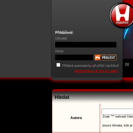
Přihlášení:
Uživatel
Heslo
[1]
Přihlásit automaticky při příští návštěvě
REGISTRACE DO KLUBU
Hledat
Znak "*" nahradí část
Autora
pouze témata, kde je