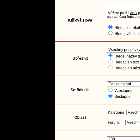
Můžete použít
AND
p
nahradí část řetězce 
Klíčová slova
Hledej kterékol
Hledej všechna
Hledej název té
Upřesnit
Hledat jen text
Hledat jen náz
Setřídit dle
Vzestupně
Sestupně
Kategorie:
Oblast
Fórum: