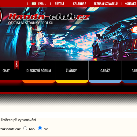
 řetězce při vyhledávání.
 zakladatelem:
Ano
Ne