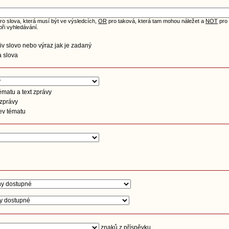
ro slova, která musí být ve výsledcích,
OR
pro taková, která tam mohou náležet a
NOT
pro 
při vyhledávání.
iv slovo nebo výraz jak je zadaný
 slova
matu a text zprávy
 zprávy
ev tématu
znaků z příspěvku