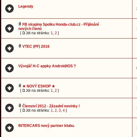
Legendy
FB skupina Spolku Honda-club.cz - Přijímání
nových členů
[
Jdi na stránku:
1
,
2
]
VTEC (PF) 2016
Vývojář H-C appky Android/iOS ?
★ NOVÝ ESHOP ★
[
Jdi na stránku:
1
,
2
]
Členství 2012 - Zásadní novinky !
[
Jdi na stránku:
1
,
2
,
3
,
4
]
INTERCARS nový partner klubu.