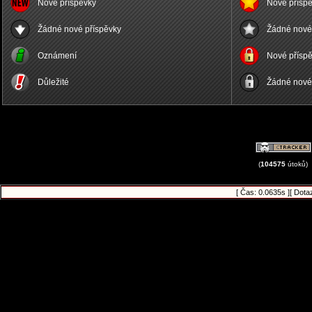
Nové příspěvky
Nové příspě
Žádné nové příspěvky
Žádné nové 
Oznámení
Nové příspě
Důležité
Žádné nové 
(
104575
útoků)
[ Čas: 0.0635s ][ Dota