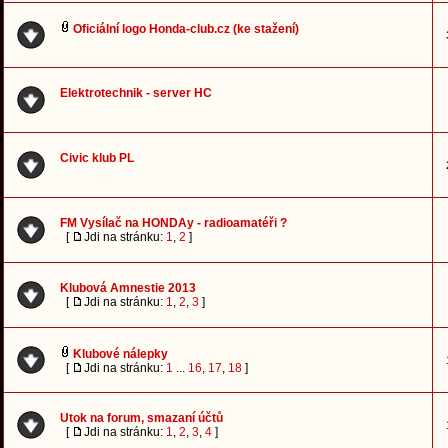
Oficiální logo Honda-club.cz (ke stažení)
Elektrotechnik - server HC
Civic klub PL
FM Vysílač na HONDAy - radioamatéři ?
[
Jdi na stránku:
1
,
2
]
Klubová Amnestie 2013
[
Jdi na stránku:
1
,
2
,
3
]
Klubové nálepky
[
Jdi na stránku:
1
...
16
,
17
,
18
]
Utok na forum, smazaní účtů
[
Jdi na stránku:
1
,
2
,
3
,
4
]