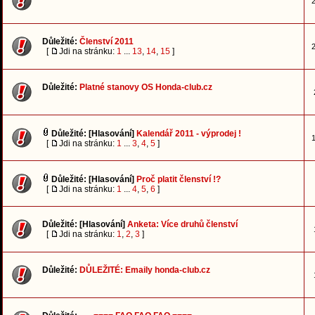
2
Důležité:
Členství 2011
2
[
Jdi na stránku:
1
...
13
,
14
,
15
]
Důležité:
Platné stanovy OS Honda-club.cz
Důležité:
[Hlasování]
Kalendář 2011 - výprodej !
1
[
Jdi na stránku:
1
...
3
,
4
,
5
]
Důležité:
[Hlasování]
Proč platit členství !?
[
Jdi na stránku:
1
...
4
,
5
,
6
]
Důležité:
[Hlasování]
Anketa: Více druhů členství
[
Jdi na stránku:
1
,
2
,
3
]
Důležité:
DŮLEŽITÉ: Emaily honda-club.cz