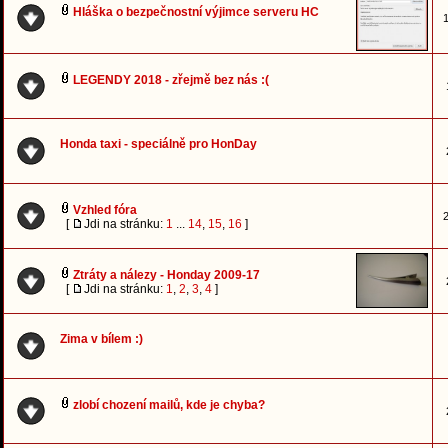
Hláška o bezpečnostní výjimce serveru HC
1
LEGENDY 2018 - zřejmě bez nás :(
Honda taxi - speciálně pro HonDay
Vzhled fóra
2
[
Jdi na stránku:
1
...
14
,
15
,
16
]
Ztráty a nálezy - Honday 2009-17
[
Jdi na stránku:
1
,
2
,
3
,
4
]
Zima v bílem :)
zlobí chození mailů, kde je chyba?