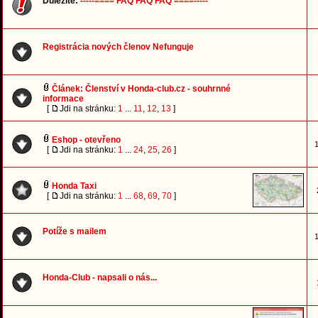
Důležité:
-----==== FAQ FAQ FAQ ====-----
Registrácia nových členov Nefunguje
Článek: Členství v Honda-club.cz - souhrnné
informace
[
Jdi na stránku:
1
...
11
,
12
,
13
]
Eshop - otevřeno
1
[
Jdi na stránku:
1
...
24
,
25
,
26
]
Honda Taxi
[
Jdi na stránku:
1
...
68
,
69
,
70
]
Potíže s mailem
1
Honda-Club - napsali o nás...