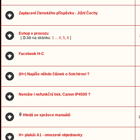
Zaplacení členského příspěvku - Jižní Čechy
Eshop v provozu
[
Jdi na stránku:
1
...
4
,
5
,
6
]
Facebook H-C
(H+) Napíše někdo článek o Soichirovi ?
Nemáte i nefunkční tisk. Canon iP4500 ?
Hledá se správce manuálů
1
H+ plakát A1 - omezené objednavky