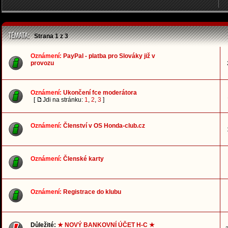
Strana
1
z
3
Oznámení:
PayPal - platba pro Slováky již v
provozu
Oznámení:
Ukončení fce moderátora
[
Jdi na stránku:
1
,
2
,
3
]
Oznámení:
Členství v OS Honda-club.cz
Oznámení:
Členské karty
Oznámení:
Registrace do klubu
Důležité:
★ NOVÝ BANKOVNÍ ÚČET H-C ★