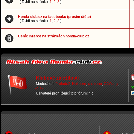
[
Jdi na stránku:
1
,
2
,
3
]
Honda-club.cz na facebooku (prosím čtěte)
[
Jdi na stránku:
1
,
2
,
3
]
Ceník inzerce na stránkách honda-club.cz
Klubové záležitosti
Moderátoři:
PreludeZ
,
Hellborn
,
crxmann
,
CJMonty
,
kojak
Uživatelé prohlížející toto fórum: nic