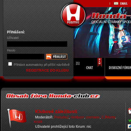
Přihlášení:
Uživatel
Heslo
[1]
Přihlásit automaticky při příští návštěvě
REGISTRACE DO KLUBU
Klubové záležitosti
Moderátoři:
PreludeZ
,
Hellborn
,
crxmann
,
CJMonty
,
kojak
Uživatelé prohlížející toto fórum: nic