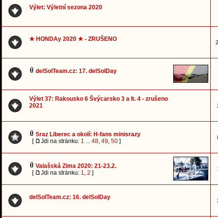
Výlet: Výletní sezona 2020
★ HONDAy 2020 ★ - ZRUŠENO
2
delSolTeam.cz: 17. delSolDay
Výlet 37: Rakousko 6 Švýcarsko 3 a It. 4 - zrušeno
2021
Sraz Liberec a okolí: H-fans minisrazy
[
Jdi na stránku:
1
...
48
,
49
,
50
]
Valašská Zima 2020: 21-23.2.
[
Jdi na stránku:
1
,
2
]
delSolTeam.cz: 16. delSolDay