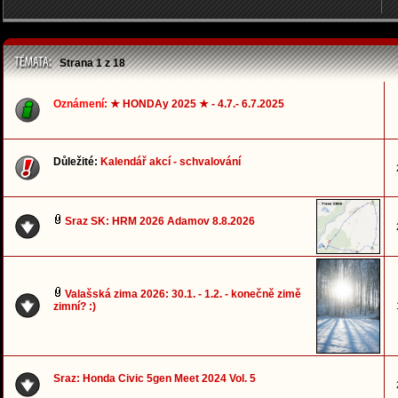
Strana
1
z
18
Oznámení:
★ HONDAy 2025 ★ - 4.7.- 6.7.2025
Důležité:
Kalendář akcí - schvalování
Sraz SK: HRM 2026 Adamov 8.8.2026
Valašská zima 2026: 30.1. - 1.2. - konečně zimě
zimní? :)
Sraz: Honda Civic 5gen Meet 2024 Vol. 5