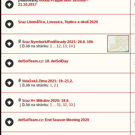
[Hlasování]
Honda Prague beer session -
21.10.2017
Sraz Litoměřice, Lovosice, Teplice a okolí 2020
Sraz Nymburk/Poděbrady 2021: 26.6. 10h
[
Jdi na stránku:
1
...
12
,
13
,
14
]
delSolTeam.cz: 18. delSolDay
Valašská Zima 2021: 19.-21.2.
[
Jdi na stránku:
1
,
2
]
Sraz H+ Mikulov 2020: 18.9.
[
Jdi na stránku:
1
...
31
,
32
,
33
]
delSolTeam.cz: End Season Meeting 2020