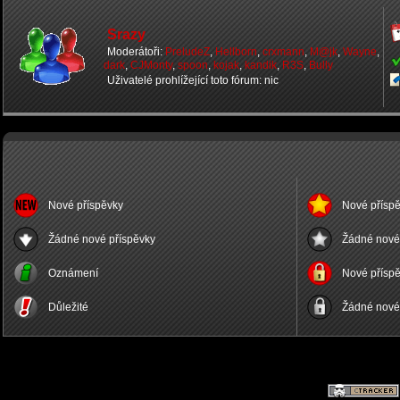
Srazy
Moderátoři:
PreludeZ
,
Hellborn
,
crxmann
,
M@jk
,
Wayne
,
dark
,
CJMonty
,
spoon
,
kojak
,
kandik
,
R3S
,
Bully
Uživatelé prohlížející toto fórum: nic
Nové příspěvky
Nové příspě
Žádné nové příspěvky
Žádné nové 
Oznámení
Nové příspě
Důležité
Žádné nové 