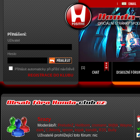
Přihlášení:
Uživatel
Heslo
[1]
Přihlásit automaticky při příští návštěvě
REGISTRACE DO KLUBU
Srazy
Moderátoři:
PreludeZ
,
Hellborn
,
crxmann
,
M@jk
,
Wayne
,
dark
,
CJMonty
,
spoon
,
kojak
,
kandik
,
R3S
,
Bully
Uživatelé prohlížející toto fórum: nic