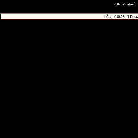
(
104575
útoků)
[ Čas: 0.0625s ][ Dota