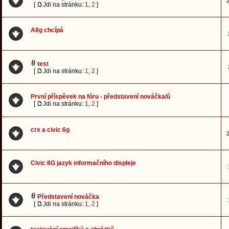
2
[
Jdi na stránku:
1
,
2
]
A8g chcípá
test
[
Jdi na stránku:
1
,
2
]
První příspěvek na fóru - představení nováčka/ů
[
Jdi na stránku:
1
,
2
]
crx a civic 6g
2
Civic 8G jazyk informačního displeje
Představení nováčka
[
Jdi na stránku:
1
,
2
]