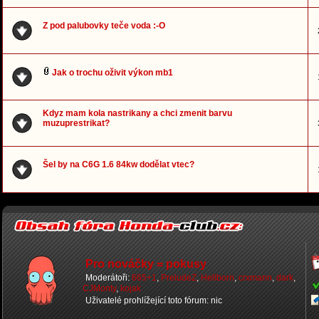
Z pod palubovky teče voda :-O
Jak o trochu oživit výkon mb1
Kdyz mam kola nastrikany a chci zmenit barvu
muzuprestrikat?
Šel by na C6G 1.6 84kw dodělat vtec?
Pro nováčky = pokusy
Moderátoři:
665+1
,
PreludeZ
,
Hellborn
,
crxmann
,
dark
,
CJMonty
,
kojak
Uživatelé prohlížející toto fórum: nic