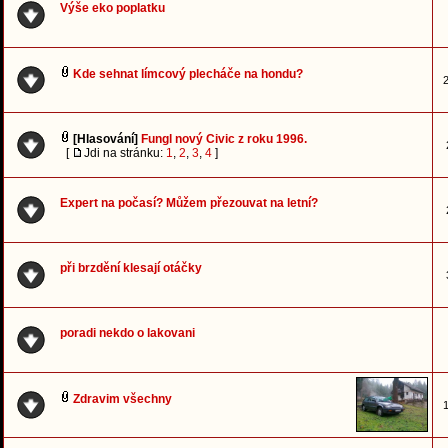
Výše eko poplatku
Kde sehnat límcový plecháče na hondu?
2
[Hlasování]
Fungl nový Civic z roku 1996.
[
Jdi na stránku:
1
,
2
,
3
,
4
]
Expert na počasí? Můžem přezouvat na letní?
při brzdění klesají otáčky
poradi nekdo o lakovani
Zdravim všechny
1