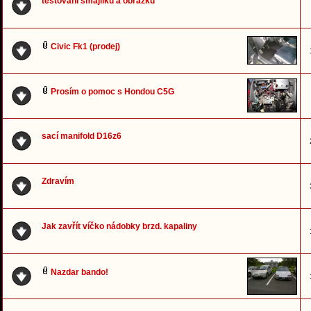
testování smajlíků a obrázků
Civic Fk1 (prodej)
Prosím o pomoc s Hondou C5G
sací manifold D16z6
Zdravím
Jak zavřít víčko nádobky brzd. kapaliny
Nazdar bando!