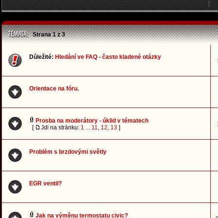
Strana
1
z
3
Důležité:
Hledání ve FAQ - často kladené otázky
Orientace na fóru.
Prosba na moderátory - úklid v tématech
[
Jdi na stránku:
1
...
11
,
12
,
13
]
Problém s brzdovými světly
EGR ventil?
Jak na výměnu termostatu civic?