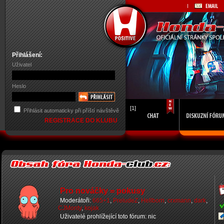
Přihlášení:
Uživatel
Heslo
[1]
Přihlásit automaticky při příští návštěvě
REGISTRACE DO KLUBU
Pro nováčky = pokusy
Moderátoři:
665+1
,
PreludeZ
,
Hellborn
,
crxmann
,
dark
,
CJMonty
,
kojak
Uživatelé prohlížející toto fórum: nic