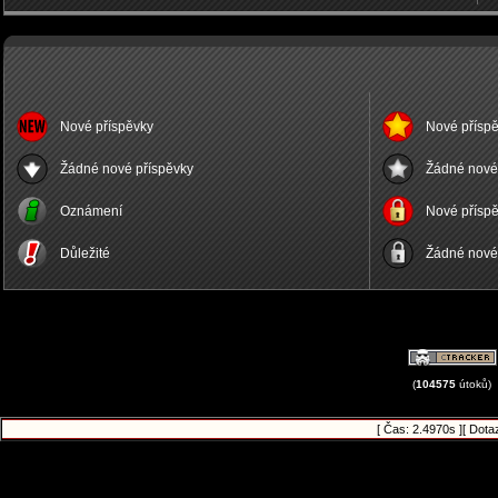
Nové příspěvky
Nové příspě
Žádné nové příspěvky
Žádné nové 
Oznámení
Nové příspě
Důležité
Žádné nové 
(
104575
útoků)
[ Čas: 2.4970s ][ Dota