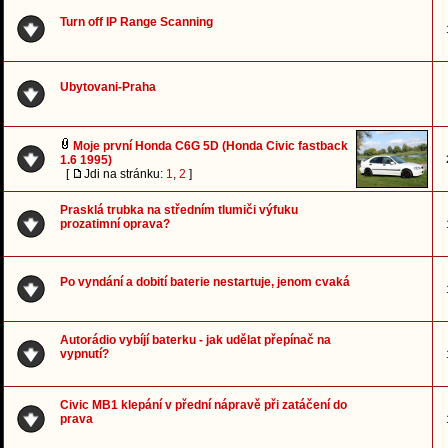
Turn off IP Range Scanning
Ubytovani-Praha
Moje první Honda C6G 5D (Honda Civic fastback
1.6 1995)
[
Jdi na stránku:
1
,
2
]
Prasklá trubka na středním tlumiči výfuku
prozatimní oprava?
Po vyndání a dobití baterie nestartuje, jenom cvaká
Autorádio vybíjí baterku - jak udělat přepínač na
vypnutí?
Civic MB1 klepání v přední nápravě při zatáčení do
prava