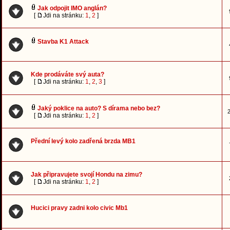
Jak odpojit IMO anglán?
[
Jdi na stránku:
1
,
2
]
Stavba K1 Attack
Kde prodáváte svý auta?
[
Jdi na stránku:
1
,
2
,
3
]
Jaký poklice na auto? S dírama nebo bez?
2
[
Jdi na stránku:
1
,
2
]
Přední levý kolo zadřená brzda MB1
Jak připravujete svojí Hondu na zimu?
[
Jdi na stránku:
1
,
2
]
Hucici pravy zadni kolo civic Mb1