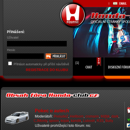
Přihlášení:
Uživatel
Heslo
[1]
Přihlásit automaticky při příští návštěvě
REGISTRACE DO KLUBU
Pokec o autech
Moderátoři:
PreludeZ
,
Hellborn
,
crxmann
,
M@jk
,
dark
,
CJMonty
,
spoon
,
kojak
,
kandik
,
Lubosh
,
R3S
,
Bully
Uživatelé prohlížející toto fórum: nic