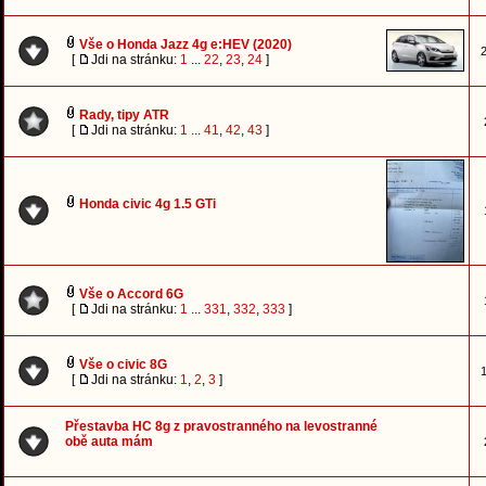
Vše o Honda Jazz 4g e:HEV (2020)
2
[
Jdi na stránku:
1
...
22
,
23
,
24
]
Rady, tipy ATR
[
Jdi na stránku:
1
...
41
,
42
,
43
]
Honda civic 4g 1.5 GTi
Vše o Accord 6G
[
Jdi na stránku:
1
...
331
,
332
,
333
]
Vše o civic 8G
1
[
Jdi na stránku:
1
,
2
,
3
]
Přestavba HC 8g z pravostranného na levostranné
obě auta mám