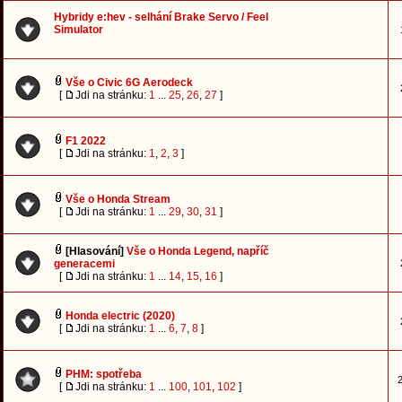
Hybridy e:hev - selhání Brake Servo / Feel
Simulator
Vše o Civic 6G Aerodeck
[
Jdi na stránku:
1
...
25
,
26
,
27
]
F1 2022
[
Jdi na stránku:
1
,
2
,
3
]
Vše o Honda Stream
[
Jdi na stránku:
1
...
29
,
30
,
31
]
[Hlasování]
Vše o Honda Legend, napříč
generacemi
[
Jdi na stránku:
1
...
14
,
15
,
16
]
Honda electric (2020)
[
Jdi na stránku:
1
...
6
,
7
,
8
]
PHM: spotřeba
2
[
Jdi na stránku:
1
...
100
,
101
,
102
]