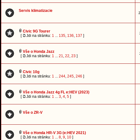
Servis klimatizacie
2
Civic 9G Tourer
[
Jdi na stránku:
1
...
135
,
136
,
137
]
Vše o Honda Jazz
[
Jdi na stránku:
1
...
21
,
22
,
23
]
Civic 10g
[
Jdi na stránku:
1
...
244
,
245
,
246
]
Vše o Honda Jazz 4g FL e:HEV (2023)
[
Jdi na stránku:
1
...
3
,
4
,
5
]
Vše o ZR-V
Vše o Honda HR-V 3G (e:HEV 2021)
[
Jdi na stránku:
1
...
8
,
9
,
10
]