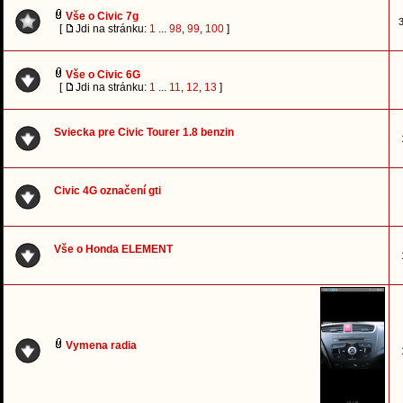
Vše o Civic 7g
3
[
Jdi na stránku:
1
...
98
,
99
,
100
]
Vše o Civic 6G
[
Jdi na stránku:
1
...
11
,
12
,
13
]
Sviecka pre Civic Tourer 1.8 benzin
Civic 4G označení gti
Vše o Honda ELEMENT
Vymena radia