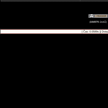
(
104575
útoků)
[ Čas: 0.0589s ][ Dota