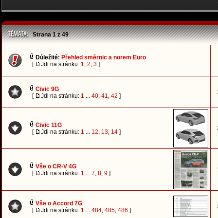
Strana
1
z
49
Důležité:
Přehled směrnic a norem Euro
[
Jdi na stránku:
1
,
2
,
3
]
Civic 9G
[
Jdi na stránku:
1
...
40
,
41
,
42
]
Civic 11G
[
Jdi na stránku:
1
...
12
,
13
,
14
]
Vše o CR-V 4G
[
Jdi na stránku:
1
...
7
,
8
,
9
]
Vše o Accord 7G
[
Jdi na stránku:
1
...
484
,
485
,
486
]