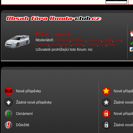
Pokec o autech
Moderátoři:
PreludeZ
,
Hellborn
,
crxmann
,
M@jk
,
dark
,
CJMonty
,
spoon
,
kojak
,
kandik
,
Lubosh
,
R3S
,
Bully
Uživatelé prohlížející toto fórum: nic
Nové příspěvky
Nové příspě
Žádné nové příspěvky
Žádné nové 
Oznámení
Nové příspě
Důležité
Žádné nové 