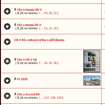
Vše o Honda HR-V
[
Jdi na stránku:
1
...
29
,
30
,
31
]
Vše o Honda FR-V
[
Jdi na stránku:
1
...
14
,
15
,
16
]
CR-V 6G, celková výška s příčníkama
Vše o CR-V 3G
[
Jdi na stránku:
1
...
34
,
35
,
36
]
F1 2025
Vše o Accord 8G
[
Jdi na stránku:
1
...
107
,
108
,
109
]