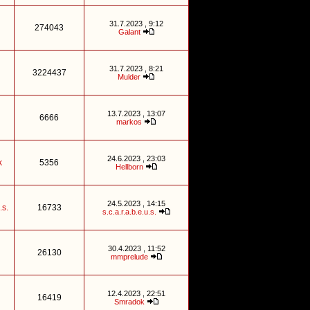
31.7.2023 , 9:12
274043
Galant
31.7.2023 , 8:21
3224437
Mulder
13.7.2023 , 13:07
6666
markos
24.6.2023 , 23:03
k
5356
Hellborn
24.5.2023 , 14:15
.s.
16733
s.c.a.r.a.b.e.u.s.
30.4.2023 , 11:52
26130
mmprelude
12.4.2023 , 22:51
16419
Smradok