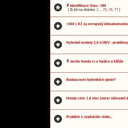
Identifikace Vozu - VIN
[
Jdi na stránku:
1
...
75
,
76
,
77
]
+300 t. Kč za evropský klimakomunis
Hybridní modely 2.0 e:HEV - problémy
nevím honda cr-v hadice a klíňák
Budoucnost hybridních ojetin?
Honda civic 1.8 vtec tourer náhradní d
Problém s vypínáním rádia...