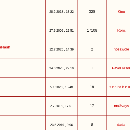
328
King
28.2.2018 , 16:22
17108
Rom.
27.8.2008 , 22:51
ReFlash
2
hosawole
12.7.2023 , 14:39
1
Pavel Krse
24.6.2023 , 22:19
18
s.c.a.r.a.b.e.u
5.1.2023 , 15:48
17
ma®vays
2.7.2018 , 17:51
8
dada
23.5.2019 , 9:06