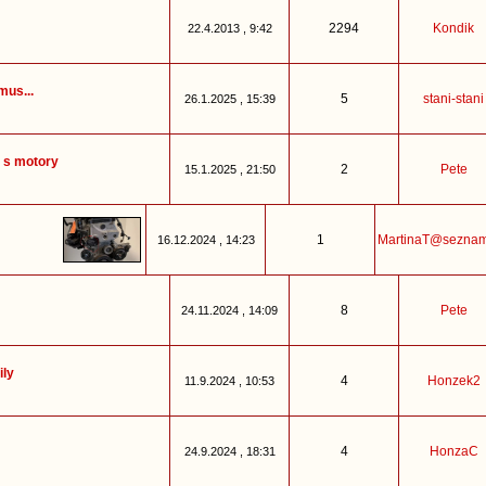
2294
Kondik
22.4.2013 , 9:42
mus...
5
stani-stani
26.1.2025 , 15:39
 s motory
2
Pete
15.1.2025 , 21:50
1
MartinaT@seznam
16.12.2024 , 14:23
8
Pete
24.11.2024 , 14:09
ily
4
Honzek2
11.9.2024 , 10:53
4
HonzaC
24.9.2024 , 18:31