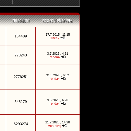
17.7.2015 , 11:15
154489
Oncek
3.7.2026 , 4:51
778243
renda4
31.5.2026 , 6:32
2778251
renda4
9.5.2026 , 6:20
348179
renda4
21.2.2026 , 14:28
6293274
von-pivoj