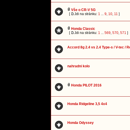
Vše o CR-V 5G
[
Jdi na stránku:
1
...
9
,
10
,
11
]
Honda Classic
[
Jdi na stránku:
1
...
569
,
570
,
571
]
Accord 8g 2.4 vs 2.4 Type-s / V-tec / 
nahradni kolo
Honda PILOT 2016
Honda Ridgeline 3,5 4x4
Honda Odyssey