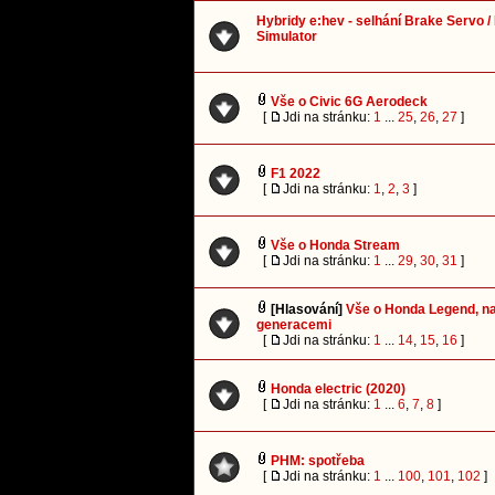
Hybridy e:hev - selhání Brake Servo /
Simulator
Vše o Civic 6G Aerodeck
[
Jdi na stránku:
1
...
25
,
26
,
27
]
F1 2022
[
Jdi na stránku:
1
,
2
,
3
]
Vše o Honda Stream
[
Jdi na stránku:
1
...
29
,
30
,
31
]
[Hlasování]
Vše o Honda Legend, na
generacemi
[
Jdi na stránku:
1
...
14
,
15
,
16
]
Honda electric (2020)
[
Jdi na stránku:
1
...
6
,
7
,
8
]
PHM: spotřeba
[
Jdi na stránku:
1
...
100
,
101
,
102
]