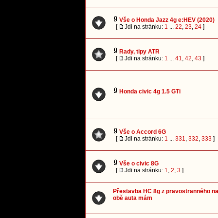
Vše o Honda Jazz 4g e:HEV (2020)
[
Jdi na stránku:
1
...
22
,
23
,
24
]
Rady, tipy ATR
[
Jdi na stránku:
1
...
41
,
42
,
43
]
Honda civic 4g 1.5 GTi
Vše o Accord 6G
[
Jdi na stránku:
1
...
331
,
332
,
333
]
Vše o civic 8G
[
Jdi na stránku:
1
,
2
,
3
]
Přestavba HC 8g z pravostranného na
obě auta mám