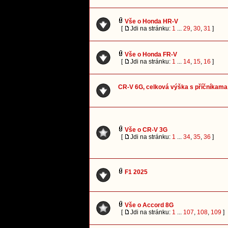
Vše o Honda HR-V
[
Jdi na stránku:
1
...
29
,
30
,
31
]
Vše o Honda FR-V
[
Jdi na stránku:
1
...
14
,
15
,
16
]
CR-V 6G, celková výška s příčníkama
Vše o CR-V 3G
[
Jdi na stránku:
1
...
34
,
35
,
36
]
F1 2025
Vše o Accord 8G
[
Jdi na stránku:
1
...
107
,
108
,
109
]