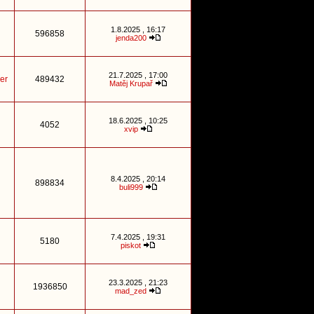
1.8.2025 , 16:17
596858
jenda200
21.7.2025 , 17:00
er
489432
Matěj Krupař
18.6.2025 , 10:25
4052
xvip
8.4.2025 , 20:14
898834
buli999
7.4.2025 , 19:31
5180
piskot
23.3.2025 , 21:23
1936850
mad_zed