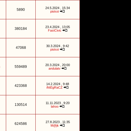
24.5.2024 , 15:34
5890
piskot
23.4.2024 , 13:05
380184
FastCivic
30.3.2024 , 9:42
47068
piskot
20.3.2024 , 20:00
m
559489
andulatv
14.2.2024 , 9:48
423368
iNtEgRaCZ
11.11.2023 , 9:20
130514
lahoo
27.8.2023 , 11:35
624586
M@jk