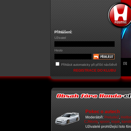
Přihlášení:
Uživatel
Heslo
[1]
Přihlásit automaticky při příští návštěvě
REGISTRACE DO KLUBU
Pokec o autech
Moderátoři:
PreludeZ
,
Hellb
CJMonty
,
spoon
,
kojak
,
kandi
Uživatelé prohlížející toto fó