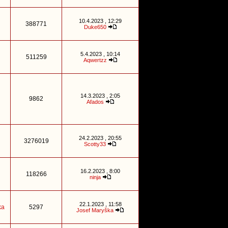
10.4.2023 , 12:29
388771
Duke650
5.4.2023 , 10:14
511259
Aqwertzz
14.3.2023 , 2:05
9862
Afados
24.2.2023 , 20:55
3276019
Scotty33
16.2.2023 , 8:00
118266
ninja
22.1.2023 , 11:58
ka
5297
Josef Maryška