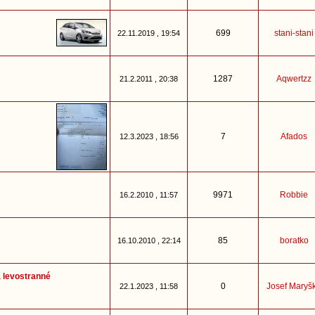
699
stani-stani
22.11.2019 , 19:54
1287
Aqwertzz
21.2.2011 , 20:38
7
Afados
12.3.2023 , 18:56
9971
Robbie
16.2.2010 , 11:57
85
boratko
16.10.2010 , 22:14
 levostranné
0
Josef Maryš
22.1.2023 , 11:58