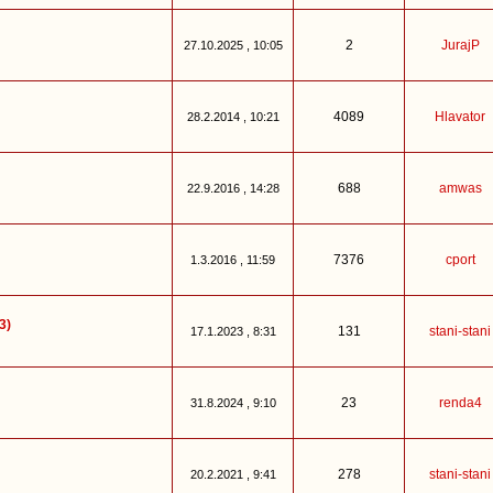
2
JurajP
27.10.2025 , 10:05
4089
Hlavator
28.2.2014 , 10:21
688
amwas
22.9.2016 , 14:28
7376
cport
1.3.2016 , 11:59
3)
131
stani-stani
17.1.2023 , 8:31
23
renda4
31.8.2024 , 9:10
278
stani-stani
20.2.2021 , 9:41