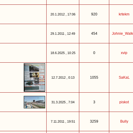
920
krtekm
20.1.2012 , 17:06
454
Johnie_Walk
29.1.2011 , 12:49
0
xvip
18.6.2025 , 10:25
1055
SaKaL
12.7.2012 , 0:13
3
piskot
31.3.2025 , 7:04
3259
Bully
7.11.2011 , 19:51