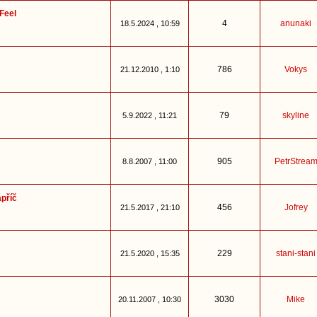
 Feel
4
anunaki
18.5.2024 , 10:59
786
Vokys
21.12.2010 , 1:10
79
skyline
5.9.2022 , 11:21
905
PetrStrea
8.8.2007 , 11:00
příč
456
Jofrey
21.5.2017 , 21:10
229
stani-stani
21.5.2020 , 15:35
3030
Mike
20.11.2007 , 10:30