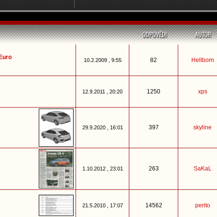
Euro
82
Hellborn
10.2.2009 , 9:55
1250
xps
12.9.2011 , 20:20
397
skyline
29.9.2020 , 16:01
263
SaKaL
1.10.2012 , 23:01
14562
perito
21.5.2010 , 17:07