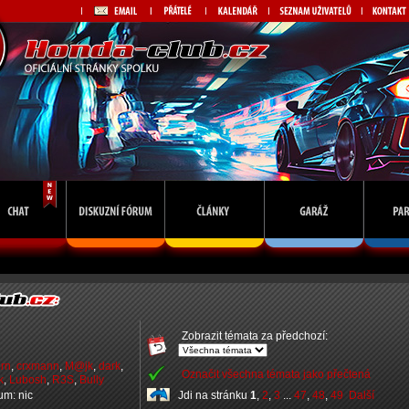
Zobrazit témata za předchozí:
orn
,
crxmann
,
M@jk
,
dark
,
Označit všechna témata jako přečtená
k
,
Lubosh
,
R3S
,
Bully
rum: nic
Jdi na stránku
1
,
2
,
3
...
47
,
48
,
49
Další