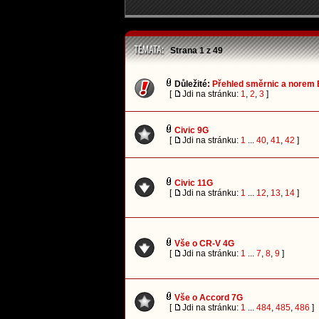
Strana
1
z
49
Důležité:
Přehled směrnic a norem 
[
Jdi na stránku:
1
,
2
,
3
]
Civic 9G
[
Jdi na stránku:
1
...
40
,
41
,
42
]
Civic 11G
[
Jdi na stránku:
1
...
12
,
13
,
14
]
Vše o CR-V 4G
[
Jdi na stránku:
1
...
7
,
8
,
9
]
Vše o Accord 7G
[
Jdi na stránku:
1
...
484
,
485
,
486
]