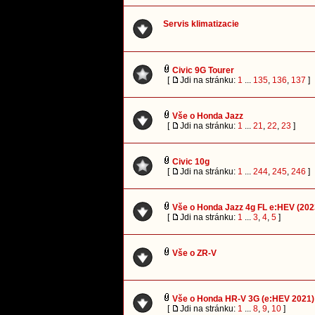
Servis klimatizacie
Civic 9G Tourer
[
Jdi na stránku:
1
...
135
,
136
,
137
]
Vše o Honda Jazz
[
Jdi na stránku:
1
...
21
,
22
,
23
]
Civic 10g
[
Jdi na stránku:
1
...
244
,
245
,
246
]
Vše o Honda Jazz 4g FL e:HEV (202
[
Jdi na stránku:
1
...
3
,
4
,
5
]
Vše o ZR-V
Vše o Honda HR-V 3G (e:HEV 2021)
[
Jdi na stránku:
1
...
8
,
9
,
10
]