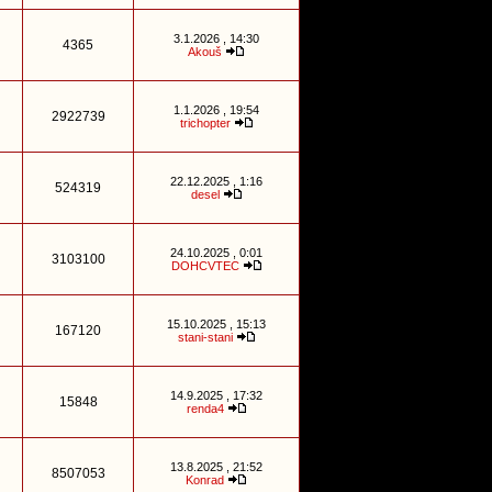
3.1.2026 , 14:30
4365
Akouš
1.1.2026 , 19:54
2922739
trichopter
22.12.2025 , 1:16
524319
desel
24.10.2025 , 0:01
3103100
DOHCVTEC
15.10.2025 , 15:13
167120
stani-stani
14.9.2025 , 17:32
15848
renda4
13.8.2025 , 21:52
8507053
Konrad