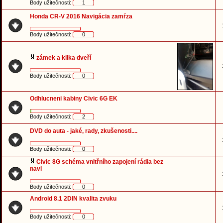
Body užitečnosti:
1
Honda CR-V 2016 Navigácia zamŕza
Body užitečnosti:
0
zámek a klika dveří
Body užitečnosti:
0
Odhlucneni kabiny Civic 6G EK
Body užitečnosti:
2
DVD do auta - jaké, rady, zkušenosti....
Body užitečnosti:
0
Civic 8G schéma vnitřního zapojení rádia bez
navi
Body užitečnosti:
0
Android 8.1 2DIN kvalita zvuku
Body užitečnosti:
0