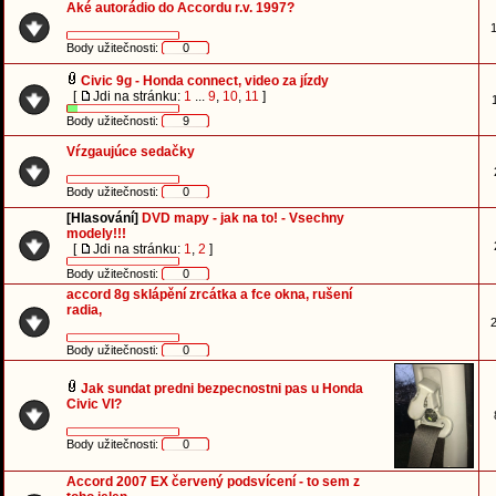
Aké autorádio do Accordu r.v. 1997?
1
Body užitečnosti:
0
Civic 9g - Honda connect, video za jízdy
[
Jdi na stránku:
1
...
9
,
10
,
11
]
Body užitečnosti:
9
Vŕzgaujúce sedačky
Body užitečnosti:
0
[Hlasování]
DVD mapy - jak na to! - Vsechny
modely!!!
[
Jdi na stránku:
1
,
2
]
Body užitečnosti:
0
accord 8g sklápění zrcátka a fce okna, rušení
radia,
2
Body užitečnosti:
0
Jak sundat predni bezpecnostni pas u Honda
Civic VI?
Body užitečnosti:
0
Accord 2007 EX červený podsvícení - to sem z