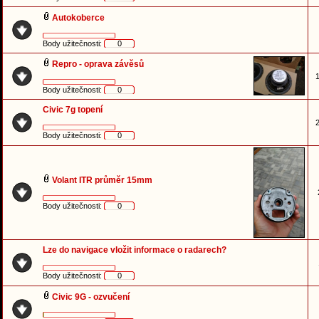
Autokoberce
Body užitečnosti:
0
Repro - oprava závěsů
1
Body užitečnosti:
0
Civic 7g topení
2
Body užitečnosti:
0
Volant ITR průměr 15mm
Body užitečnosti:
0
Lze do navigace vložit informace o radarech?
Body užitečnosti:
0
Civic 9G - ozvučení