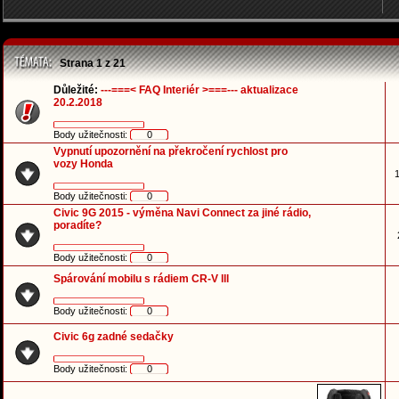
Strana
1
z
21
Důležité:
---===< FAQ Interiér >===--- aktualizace
20.2.2018
Body užitečnosti:
0
Vypnutí upozornění na překročení rychlost pro
vozy Honda
1
Body užitečnosti:
0
Civic 9G 2015 - výměna Navi Connect za jiné rádio,
poradíte?
Body užitečnosti:
0
Spárování mobilu s rádiem CR-V lll
Body užitečnosti:
0
Civic 6g zadné sedačky
Body užitečnosti:
0