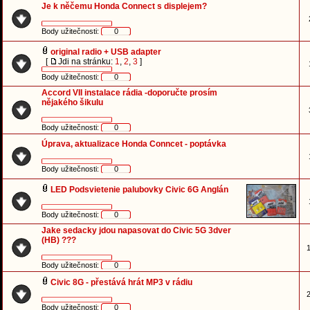
Je k něčemu Honda Connect s displejem?
Body užitečnosti:
0
original radio + USB adapter
[
Jdi na stránku:
1
,
2
,
3
]
Body užitečnosti:
0
Accord VII instalace rádia -doporučte prosím
nějakého šikulu
Body užitečnosti:
0
Úprava, aktualizace Honda Conncet - poptávka
Body užitečnosti:
0
LED Podsvietenie palubovky Civic 6G Anglán
Body užitečnosti:
0
Jake sedacky jdou napasovat do Civic 5G 3dver
(HB) ???
1
Body užitečnosti:
0
Civic 8G - přestává hrát MP3 v rádiu
2
Body užitečnosti:
0