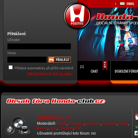
Přihlášení:
Uživatel
Heslo
[1]
Přihlásit automaticky při příští návštěvě
REGISTRACE DO KLUBU
Interiér a Hi-Fi
Moderátoři:
monty
,
PreludeZ
,
Hellborn
,
crxmann
,
M@jk
,
Wayne
,
dark
,
CJMonty
,
R3S
Uživatelé prohlížející toto fórum: nic