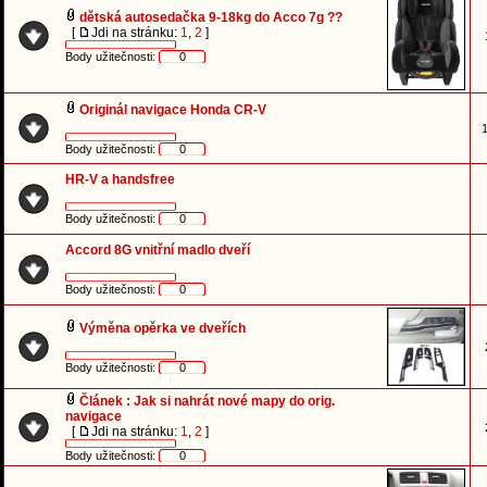
dětská autosedačka 9-18kg do Acco 7g ??
[
Jdi na stránku:
1
,
2
]
Body užitečnosti:
0
Originál navigace Honda CR-V
1
Body užitečnosti:
0
HR-V a handsfree
Body užitečnosti:
0
Accord 8G vnitřní madlo dveří
Body užitečnosti:
0
Výměna opěrka ve dveřích
Body užitečnosti:
0
Článek : Jak si nahrát nové mapy do orig.
navigace
[
Jdi na stránku:
1
,
2
]
Body užitečnosti:
0