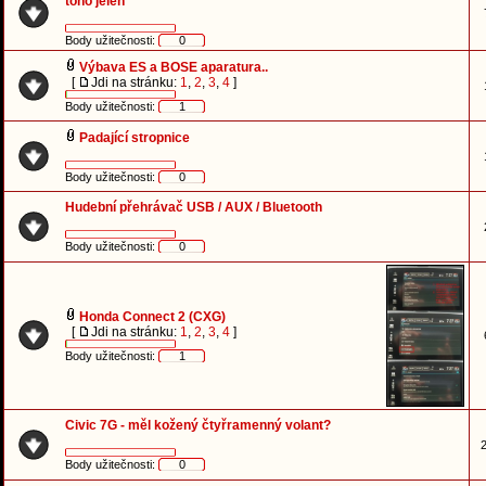
toho jelen
Body užitečnosti:
0
Výbava ES a BOSE aparatura..
[
Jdi na stránku:
1
,
2
,
3
,
4
]
Body užitečnosti:
1
Padající stropnice
Body užitečnosti:
0
Hudební přehrávač USB / AUX / Bluetooth
Body užitečnosti:
0
Honda Connect 2 (CXG)
[
Jdi na stránku:
1
,
2
,
3
,
4
]
Body užitečnosti:
1
Civic 7G - měl kožený čtyřramenný volant?
2
Body užitečnosti:
0