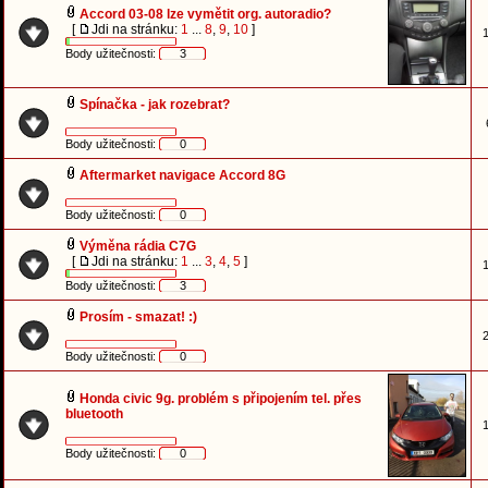
Accord 03-08 lze vymětit org. autoradio?
[
Jdi na stránku:
1
...
8
,
9
,
10
]
1
Body užitečnosti:
3
Spínačka - jak rozebrat?
Body užitečnosti:
0
Aftermarket navigace Accord 8G
Body užitečnosti:
0
Výměna rádia C7G
[
Jdi na stránku:
1
...
3
,
4
,
5
]
1
Body užitečnosti:
3
Prosím - smazat! :)
2
Body užitečnosti:
0
Honda civic 9g. problém s připojením tel. přes
bluetooth
1
Body užitečnosti:
0