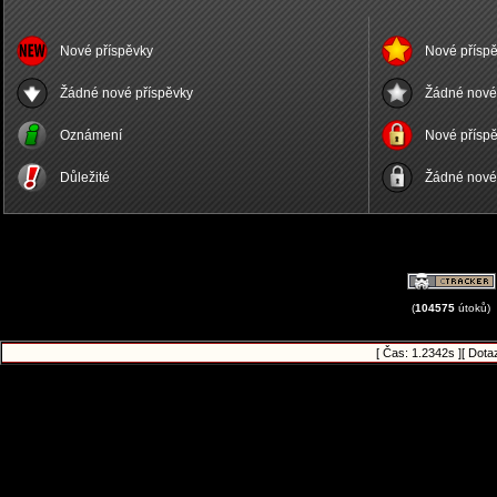
Nové příspěvky
Nové příspě
Žádné nové příspěvky
Žádné nové 
Oznámení
Nové příspě
Důležité
Žádné nové 
(
104575
útoků)
[ Čas: 1.2342s ][ Dota