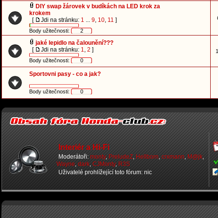
DIY swap žárovek v budíkách na LED krok za
krokem
[
Jdi na stránku:
1
...
9
,
10
,
11
]
Body užitečnosti:
2
jaké lepidlo na čalounění???
[
Jdi na stránku:
1
,
2
]
1
Body užitečnosti:
0
Sportovni pasy - co a jak?
Body užitečnosti:
0
Interiér a Hi-Fi
Moderátoři:
monty
,
PreludeZ
,
Hellborn
,
crxmann
,
M@jk
,
Wayne
,
dark
,
CJMonty
,
R3S
Uživatelé prohlížející toto fórum: nic