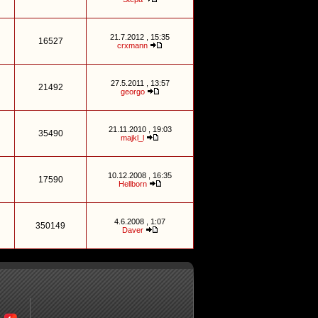
21.7.2012 , 15:35
16527
crxmann
27.5.2011 , 13:57
21492
georgo
21.11.2010 , 19:03
35490
majkl_l
10.12.2008 , 16:35
17590
Hellborn
4.6.2008 , 1:07
350149
Daver