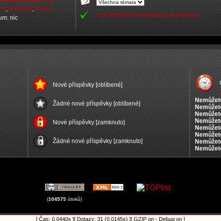
orn
,
crxmann
,
Daver
Označit všechna témata jako přečtená
rum: nic
Nové příspěvky [oblíbené]
Nemůžet
Žádné nové příspěvky [oblíbené]
Nemůžet
Nemůžet
Nemůžet
Nové příspěvky [zamknuto]
Nemůžet
Nemůžet
Žádné nové příspěvky [zamknuto]
Nemůžet
Nemůžet
(
104575
útoků)
[ Čas: 0.0440s ][ Dotazy: 31 (0.0145s) ][ GZIP on - Debug on ]