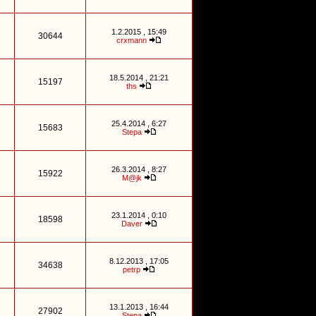
1.2.2015 , 15:49
30644
crxmann
18.5.2014 , 21:21
15197
ths
25.4.2014 , 6:27
15683
Stepa
26.3.2014 , 8:27
15922
M@jk
23.1.2014 , 0:10
18598
Daver
8.12.2013 , 17:05
34638
petrp
13.1.2013 , 16:44
27902
Stepa