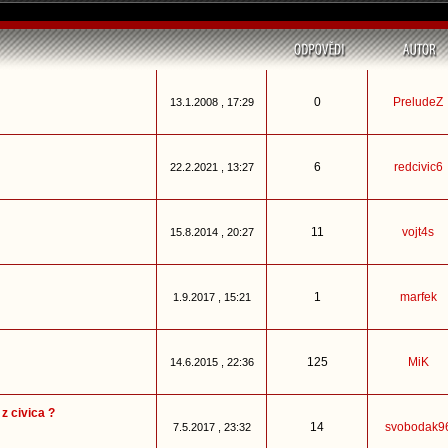
0
PreludeZ
13.1.2008 , 17:29
6
redcivic6
22.2.2021 , 13:27
11
vojt4s
15.8.2014 , 20:27
1
marfek
1.9.2017 , 15:21
125
MiK
14.6.2015 , 22:36
z civica ?
14
svobodak9
7.5.2017 , 23:32