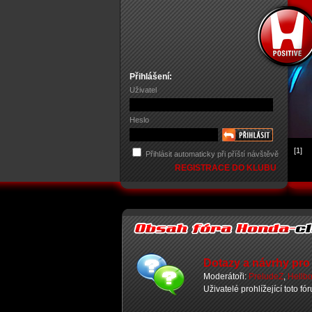
Přihlášení:
Uživatel
Heslo
[1]
Přihlásit automaticky při příští návštěvě
REGISTRACE DO KLUBU
Dotazy a návrhy pro
Moderátoři:
PreludeZ
,
Hellb
Uživatelé prohlížející toto fó