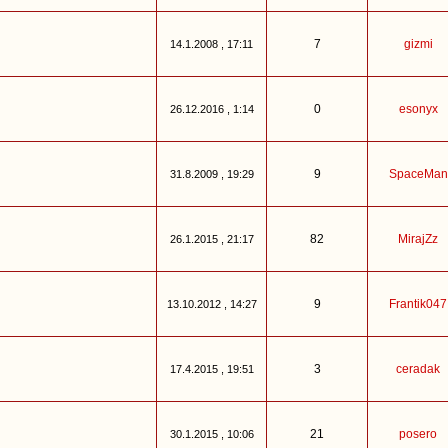
7
gizmi
14.1.2008 , 17:11
0
esonyx
26.12.2016 , 1:14
9
SpaceMan
31.8.2009 , 19:29
82
MirajZz
26.1.2015 , 21:17
9
Frantik047
13.10.2012 , 14:27
3
ceradak
17.4.2015 , 19:51
21
posero
30.1.2015 , 10:06