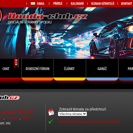
Zobrazit témata za předchozí:
 vedení OS H-C
orn
,
crxmann
,
Daver
Označit všechna témata jako přečtená
rum: nic