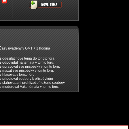
Časy uváděny v GMT + 1 hodina
e
odesílat nové téma do tohoto fóra.
e
odpovídat na témata v tomto fóru.
e
upravovat své příspěvky v tomto fóru.
e
mazat své příspěvky v tomto fóru.
e
hlasovat v tomto fóru.
e
připojovat soubory k příspěvkům
e
stahovat ani prohlížet přiložené soubory
e
moderovat Vaše témata v tomto fóru.