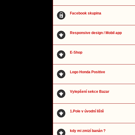
Facebook skupina
Responsive design / Mobil app
E-Shop
Logo Honda Positive
Vylepšení sekce Bazar
1.Pole v úvodní liště
kdy mi zmizí banán ?