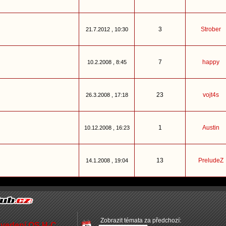
3
Strober
21.7.2012 , 10:30
7
happy
10.2.2008 , 8:45
23
vojt4s
26.3.2008 , 17:18
1
Austin
10.12.2008 , 16:23
13
PreludeZ
14.1.2008 , 19:04
Zobrazit témata za předchozí:
 vedení OS H-C