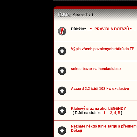
Strana
1
z
1
Důležité:
...::: PRAVIDLA DOTAZŮ :::...
Výpis všech povolených ráfků do TP
sekce bazar na hondaclub.cz
Accord 2.2 ictdi 103 kw exclusive
Klubový sraz na akci LEGENDY
[
Jdi na stránku:
1
...
3
,
4
,
5
]
Neznáte někdo tuhle Targu s předkem 
Děkuji