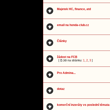
Majetek HC, finance, atd
email na honda-club.cz
Články
žádost na FCB
[
Jdi na stránku:
1
,
2
,
3
]
Pro Admina...
dotaz
komerční inzeráty vs poslední témata