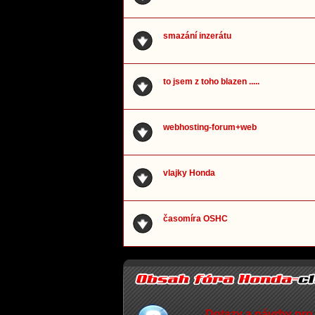
smazání inzerátu
to jsem z toho blazen .....
webhosting-forum+web
vlajky Honda
časomíra OSHC
Dotazy a návrhy pro