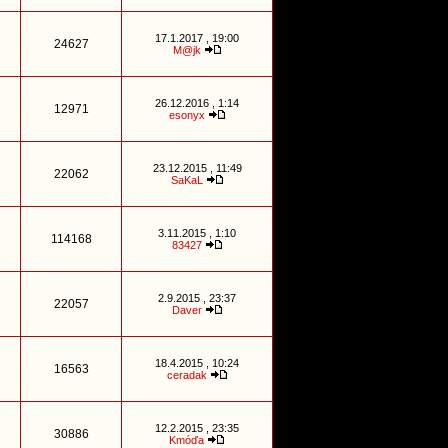
17.1.2017 , 19:00
24627
M@jk
26.12.2016 , 1:14
12971
esonyx
23.12.2015 , 11:49
22062
SaKaL
3.11.2015 , 1:10
114168
83427
2.9.2015 , 23:37
22057
Daver
18.4.2015 , 10:24
16563
ceradak
12.2.2015 , 23:35
30886
Kmóďa