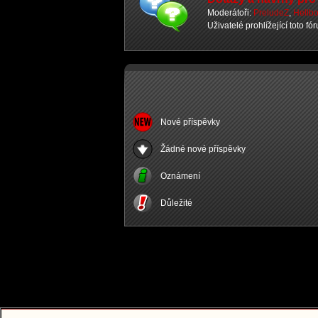
Moderátoři:
PreludeZ
,
Hellb
Uživatelé prohlížející toto fó
Nové příspěvky
Žádné nové příspěvky
Oznámení
Důležité