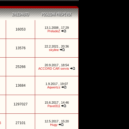
13.1.2008 , 17:29
16053
PreludeZ
22.2.2021 , 20:36
13576
skyline
20.9.2017 , 18:54
25266
ACCORD CAR servis
1.9.2017 , 19:07
13684
Aqwertzz
15.6.2017 , 14:46
1297027
Pavel311
12.5.2017 , 15:20
6
27101
Hugy