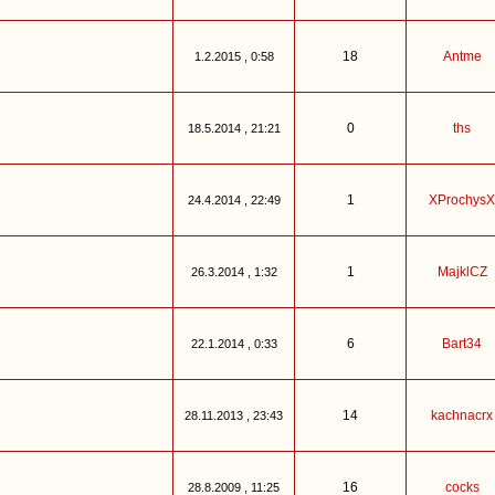
18
Antme
1.2.2015 , 0:58
0
ths
18.5.2014 , 21:21
1
XProchysX
24.4.2014 , 22:49
1
MajklCZ
26.3.2014 , 1:32
6
Bart34
22.1.2014 , 0:33
14
kachnacrx
28.11.2013 , 23:43
16
cocks
28.8.2009 , 11:25