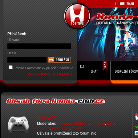
Přihlášení:
Uživatel
Heslo
[1]
Přihlásit automaticky při příští návštěvě
REGISTRACE DO KLUBU
Soutěže
Moderátoři:
PreludeZ
,
Hellborn
,
crxmann
,
dark
,
CJMonty
,
neyo
,
Bully
,
SaKaL
Uživatelé prohlížející toto fórum: nic