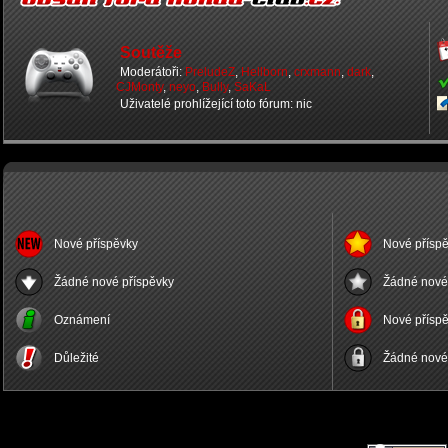
Soutěže
Moderátoři:
PreludeZ
,
Hellborn
,
crxmann
,
dark
,
CJMonty
,
neyo
,
Bully
,
SaKaL
Uživatelé prohlížející toto fórum: nic
Nové příspěvky
Nové příspě
Žádné nové příspěvky
Žádné nové 
Oznámení
Nové příspě
Důležité
Žádné nové 