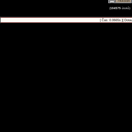
(
104575
útoků)
[ Čas: 0.0665s ][ Dota