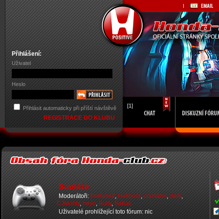
Přihlášení:
Uživatel
Heslo
[1]
Přihlásit automaticky při příští návštěvě
REGISTRACE DO KLUBU
Soutěže
Moderátoři:
PreludeZ
,
Hellborn
,
crxmann
,
dark
,
CJMonty
,
neyo
,
Bully
,
SaKaL
Uživatelé prohlížející toto fórum: nic