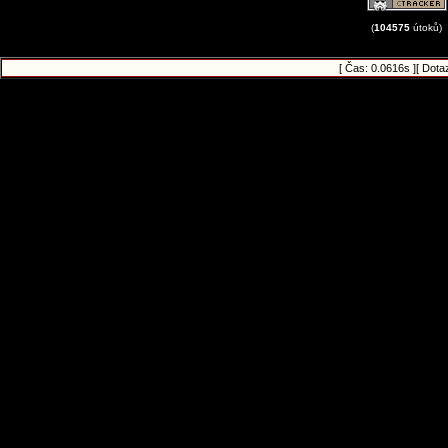
(
104575
útoků)
[ Čas: 0.0616s ][ Dota