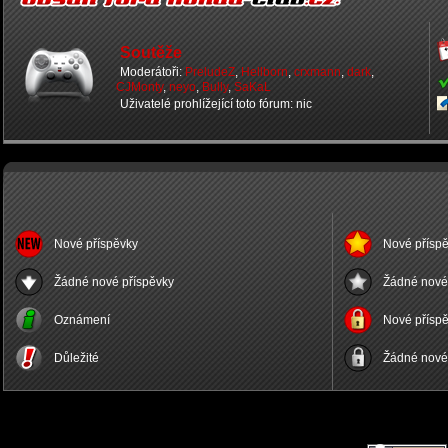
Soutěže
Moderátoři:
PreludeZ
,
Hellborn
,
crxmann
,
dark
,
CJMonty
,
neyo
,
Bully
,
SaKaL
Uživatelé prohlížející toto fórum: nic
Nové příspěvky
Nové příspě
Žádné nové příspěvky
Žádné nové 
Oznámení
Nové příspě
Důležité
Žádné nové 