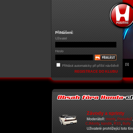
Přihlášení:
Uživatel
Heslo
[1]
Přihlásit automaticky při příští návštěvě
REGISTRACE DO KLUBU
Závody a sprinty
Moderátoři:
monty
,
PreludeZ
CJMonty
,
kandik
,
R3S
,
Bully
Uživatelé prohlížející toto fó