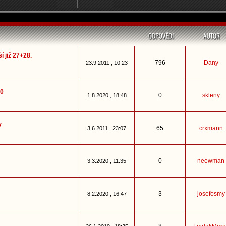
í již 27+28.
796
Dany
23.9.2011 , 10:23
20
0
skleny
1.8.2020 , 18:48
y
65
crxmann
3.6.2011 , 23:07
0
neewman
3.3.2020 , 11:35
3
josefosmy
8.2.2020 , 16:47