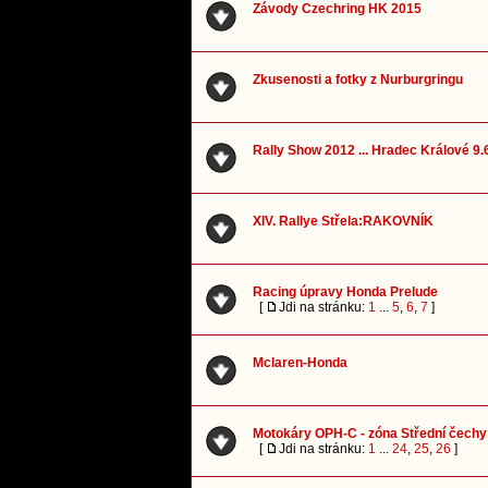
Závody Czechring HK 2015
Zkusenosti a fotky z Nurburgringu
Rally Show 2012 ... Hradec Králové 9.6
XIV. Rallye Střela:RAKOVNÍK
Racing úpravy Honda Prelude
[
Jdi na stránku:
1
...
5
,
6
,
7
]
Mclaren-Honda
Motokáry OPH-C - zóna Střední čechy
[
Jdi na stránku:
1
...
24
,
25
,
26
]