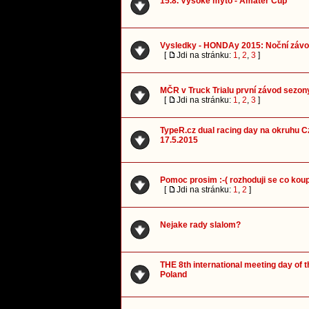
15.8. Vysoké mýto - Amater Cup
Vysledky - HONDAy 2015: Noční závo
[
Jdi na stránku:
1
,
2
,
3
]
MČR v Truck Trialu první závod sezon
[
Jdi na stránku:
1
,
2
,
3
]
TypeR.cz dual racing day na okruhu 
17.5.2015
Pomoc prosim :-( rozhoduji se co koup
[
Jdi na stránku:
1
,
2
]
Nejake rady slalom?
THE 8th international meeting day of t
Poland