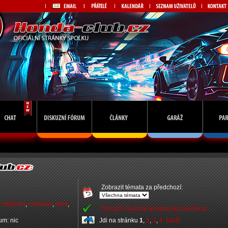
Zobrazit témata za předchozí:
,
Hellborn
,
crxmann
,
dark
,
Označit všechna témata jako přečtená
rum: nic
Jdi na stránku
1
,
2
,
3
,
4
Další