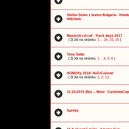
Stefan Stoev z teamu Bulgaria - Hond
Hillclimb
Masaryk circuit - Track days 2017
[
Jdi na stránku:
1
...
24
,
25
,
26
]
Time Table
[
Jdi na stránku:
1
...
4
,
5
,
6
]
HONDAy 2016: Noční závod
[
Jdi na stránku:
1
,
2
,
3
]
11.10.2015 (Ne) ... Most - CarboniaCup
Sprinty