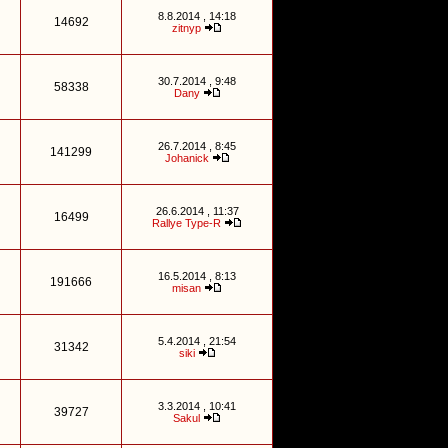
8.8.2014 , 14:18
14692
zitnyp
30.7.2014 , 9:48
58338
Dany
26.7.2014 , 8:45
141299
Johanick
26.6.2014 , 11:37
16499
Rallye Type-R
16.5.2014 , 8:13
191666
misan
5.4.2014 , 21:54
31342
siki
3.3.2014 , 10:41
39727
Sakul