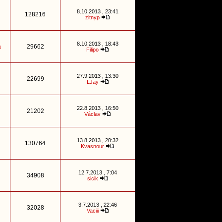
8.10.2013 , 23:41
128216
zitnyp
8.10.2013 , 18:43
a
29662
Filipo
27.9.2013 , 13:30
22699
LJay
22.8.2013 , 16:50
21202
Václav
13.8.2013 , 20:32
130764
Kvasnour
12.7.2013 , 7:04
34908
sicik
3.7.2013 , 22:46
32028
Vaciii