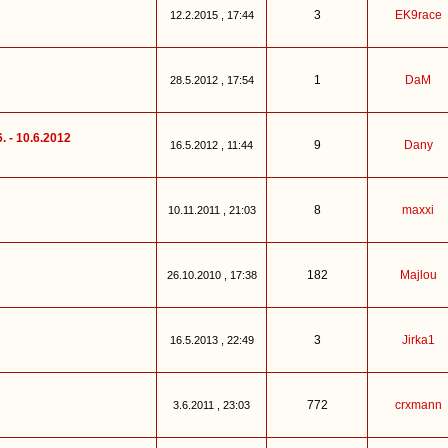
3
EK9race
12.2.2015 , 17:44
1
DaM
28.5.2012 , 17:54
. - 10.6.2012
9
Dany
16.5.2012 , 11:44
8
maxxi
10.11.2011 , 21:03
182
Majlou
26.10.2010 , 17:38
3
Jirka1
16.5.2013 , 22:49
772
crxmann
3.6.2011 , 23:03