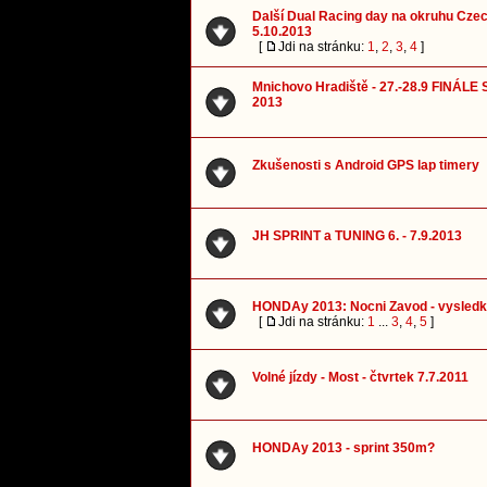
Další Dual Racing day na okruhu Czec
5.10.2013
[
Jdi na stránku:
1
,
2
,
3
,
4
]
Mnichovo Hradiště - 27.-28.9 FINÁLE
2013
Zkušenosti s Android GPS lap timery
JH SPRINT a TUNING 6. - 7.9.2013
HONDAy 2013: Nocni Zavod - vysled
[
Jdi na stránku:
1
...
3
,
4
,
5
]
Volné jízdy - Most - čtvrtek 7.7.2011
HONDAy 2013 - sprint 350m?