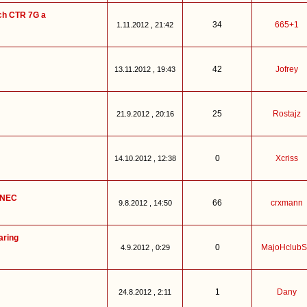
ích CTR 7G a
34
665+1
1.11.2012 , 21:42
42
Jofrey
13.11.2012 , 19:43
25
Rostajz
21.9.2012 , 20:16
0
Xcriss
14.10.2012 , 12:38
ONEC
66
crxmann
9.8.2012 , 14:50
aring
0
MajoHclub
4.9.2012 , 0:29
1
Dany
24.8.2012 , 2:11