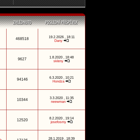
19.2.2026 , 18:11
468518
Dany
1.8.2020 , 18:48
9627
skleny
6.3.2020 , 10:21
94146
Hondza
3.3.2020 , 11:35
10344
neewman
8.2.2020 , 19:14
12520
josefosmy
28.1.2019 , 18:39