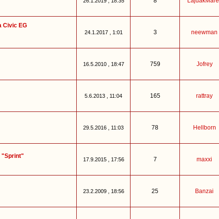
8
LajdakMare
26.1.2019 , 18:35
a Civic EG
3
neewman
24.1.2017 , 1:01
759
Jofrey
16.5.2010 , 18:47
165
rattray
5.6.2013 , 11:04
78
Hellborn
29.5.2016 , 11:03
 "Sprint"
7
maxxi
17.9.2015 , 17:56
25
Banzai
23.2.2009 , 18:56