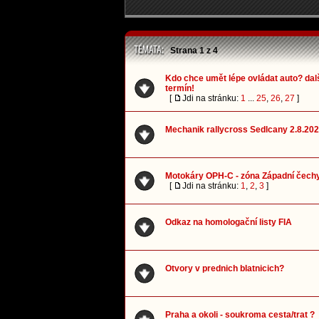
Strana
1
z
4
Kdo chce umět lépe ovládat auto? dalš
termín!
[
Jdi na stránku:
1
...
25
,
26
,
27
]
Mechanik rallycross Sedlcany 2.8.20
Motokáry OPH-C - zóna Západní čech
[
Jdi na stránku:
1
,
2
,
3
]
Odkaz na homologační listy FIA
Otvory v prednich blatnicich?
Praha a okoli - soukroma cesta/trat ?