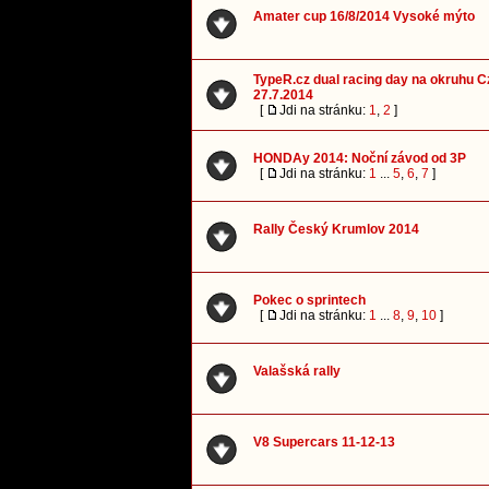
Amater cup 16/8/2014 Vysoké mýto
TypeR.cz dual racing day na okruhu 
27.7.2014
[
Jdi na stránku:
1
,
2
]
HONDAy 2014: Noční závod od 3P
[
Jdi na stránku:
1
...
5
,
6
,
7
]
Rally Český Krumlov 2014
Pokec o sprintech
[
Jdi na stránku:
1
...
8
,
9
,
10
]
Valašská rally
V8 Supercars 11-12-13