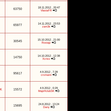
18.11.2012 , 20:47
63750
VlastaFR
14.11.2012 , 23:53
65977
zam3k
15.10.2012 , 21:00
30545
Rostajz
14.10.2012 , 12:38
14750
Xcriss
4.9.2012 , 7:28
95617
crxmann
4.9.2012 , 0:29
SK
15572
MajoHclubSK
24.8.2012 , 13:24
15695
Dany