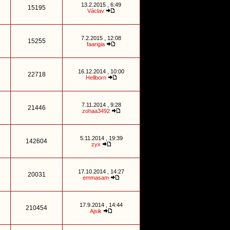
13.2.2015 , 6:49
15195
Václav
7.2.2015 , 12:08
15255
faarigia
16.12.2014 , 10:00
22718
Hellborn
7.11.2014 , 9:28
21446
zohaa3492
5.11.2014 , 19:39
142604
zyx
17.10.2014 , 14:27
20031
emmasam
17.9.2014 , 14:44
210454
Ajsik