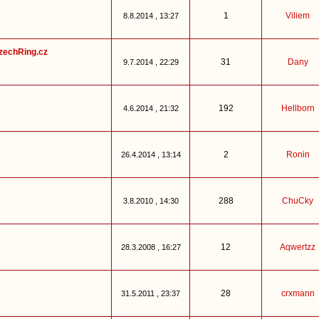
1
Viliem
8.8.2014 , 13:27
CzechRing.cz
31
Dany
9.7.2014 , 22:29
192
Hellborn
4.6.2014 , 21:32
2
Ronin
26.4.2014 , 13:14
288
ChuCky
3.8.2010 , 14:30
12
Aqwertzz
28.3.2008 , 16:27
28
crxmann
31.5.2011 , 23:37