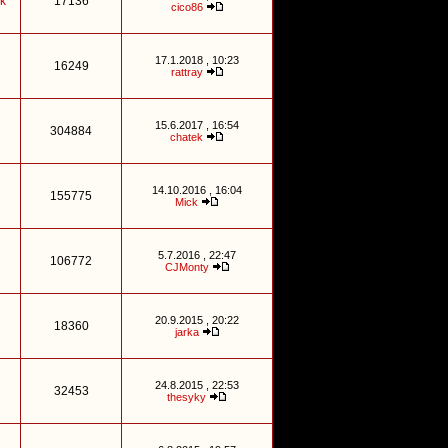
k
17136
cico86
17.1.2018 , 10:23
16249
rattray
15.6.2017 , 16:54
304884
chatek
14.10.2016 , 16:04
155775
Mick
5.7.2016 , 22:47
106772
CJMonty
20.9.2015 , 20:22
18360
jarka
24.8.2015 , 22:53
32453
thesyky