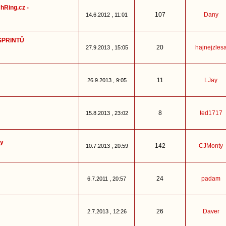
hRing.cz -
107
Dany
14.6.2012 , 11:01
 SPRINTŮ
20
hajnejzles
27.9.2013 , 15:05
11
LJay
26.9.2013 , 9:05
8
ted1717
15.8.2013 , 23:02
ky
142
CJMonty
10.7.2013 , 20:59
24
padam
6.7.2011 , 20:57
26
Daver
2.7.2013 , 12:26