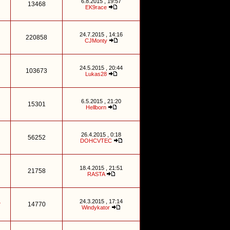
6.8.2015 , 19:57
13468
EK9race
24.7.2015 , 14:16
220858
CJMonty
24.5.2015 , 20:44
103673
Lukas28
6.5.2015 , 21:20
15301
Hellborn
26.4.2015 , 0:18
56252
DOHCVTEC
18.4.2015 , 21:51
21758
RASTA
24.3.2015 , 17:14
r
14770
Windykator