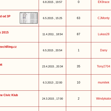
0
EK9race
6.8.2015 , 19:57
d od 3P
63
CJMonty
6.5.2015 , 15:25
y 2015
87
Lukas28
11.4.2011 , 18:54
CzechRing.cz
1
Dany
6.5.2015 , 20:54
it
35
Tony2704
23.4.2015 , 20:34
10
mumilek
6.3.2013 , 22:00
he Civic Klub
2
Windykato
24.3.2015 , 17:00