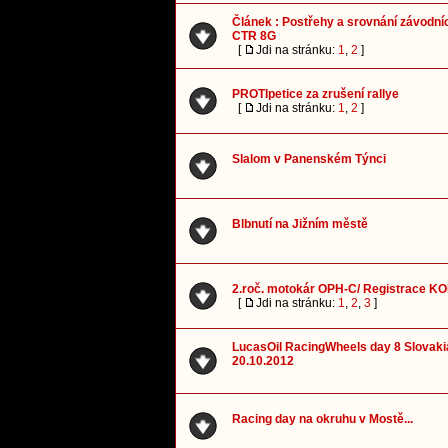
Článek : Postřehy a srovnání závodn
CTR 8G
[
Jdi na stránku:
1
,
2
]
PROTIpetice za zrušení rallye
[
Jdi na stránku:
1
,
2
]
Slalom v Panenském Týnci
Blbnutí na Jižním městě
2.roč. motokár OPH-C/ Registrace K
[
Jdi na stránku:
1
,
2
,
3
]
LucasOil RacingWheels day 8 Slovaki
20.10.2012
Racing day na okruhu v Mostě...