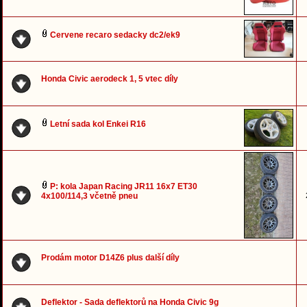
Cervene recaro sedacky dc2/ek9
Honda Civic aerodeck 1, 5 vtec díly
Letní sada kol Enkei R16
P: kola Japan Racing JR11 16x7 ET30
4x100/114,3 včetně pneu
Prodám motor D14Z6 plus další díly
Deflektor - Sada deflektorů na Honda Civic 9g