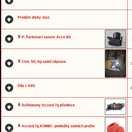
Prodám disky Jazz
P: Parkovací senzor Acco 8G
Civic 5G, 6g zadní náprava
Díly z A6G
1
Světlomety Accord 7g předface
Accord 7g KOMBI - podložky zadních pružin