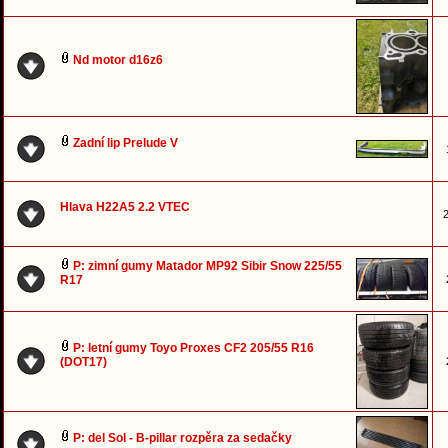
Nd motor d16z6
Zadní lip Prelude V
Hlava H22A5 2.2 VTEC
2
P: zimní gumy Matador MP92 Sibir Snow 225/55
R17
P: letní gumy Toyo Proxes CF2 205/55 R16
(DOT17)
P: del Sol - B-pillar rozpěra za sedačky