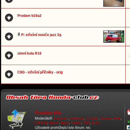
Prodam b16a2
P: střešní nosiče jazz 2g
zimní kola R16
C8G - střešní příčníky - orig
Prodám díly
Moderátoři:
PreludeZ
,
Hellborn
,
crxmann
,
Wayne
,
dark
,
CJMonty
,
spoon
,
kojak
,
kandik
,
R3S
,
Bully
Uživatelé prohlížející toto fórum: nic