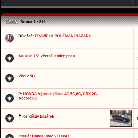
Strana
1
z
211
Důležité:
PRAVIDLA POUŽÍVÁNÍ BAZARU
Alu kola 15" včetně letních pneu
Věci z 5G
P: HONDA Výprodej Civic 4G,5G,6G, CRX 2G,
Accord 6G
Kendíkův bazárek
1
Interiér Honda Civic VTi ek43