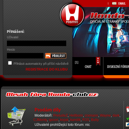
Přihlášení:
Uživatel
Heslo
[1]
Přihlásit automaticky při příští návštěvě
REGISTRACE DO KLUBU
Prodám díly
Moderátoři:
PreludeZ
,
Hellborn
,
crxmann
,
Wayne
,
dark
,
CJMonty
,
spoon
,
kojak
,
kandik
,
R3S
,
Bully
Uživatelé prohlížející toto fórum: nic