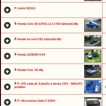
P: motor B20A1
Honda Civic 8G (UFO) 2.2 i-CTDI náhradní díly
Honda Accord CB3 náhradní díly
Honda LEGEND KA9
Honda Civic 3G díly
P: ATE sada př. Kotouče a desky CRV - SMAZAT,
prodáno
2
P: víko motoru řada D SOHC