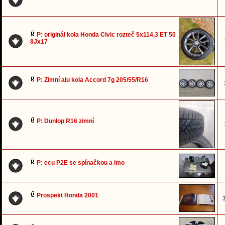
P: originál kola Honda Civic rozteč 5x114,3 ET 50
8Jx17
P: Zimní alu kola Accord 7g 205/55/R16
P: Dunlop R16 zimní
P: ecu P2E se spínačkou a imo
Prospekt Honda 2001
3