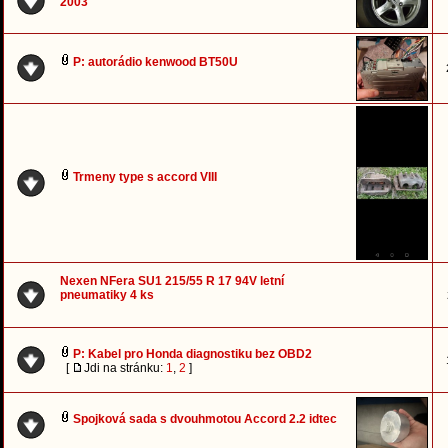
2003
P: autorádio kenwood BT50U
Trmeny type s accord VIII
Nexen NFera SU1 215/55 R 17 94V letní
pneumatiky 4 ks
P: Kabel pro Honda diagnostiku bez OBD2
[
Jdi na stránku:
1
,
2
]
Spojková sada s dvouhmotou Accord 2.2 idtec