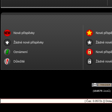
Nové příspěvky
Nové příspě
Žádné nové příspěvky
Žádné nové 
Oznámení
Nové příspě
Důležité
Žádné nové 
(
104575
útoků)
[ Čas: 0.0572s ][ Dota