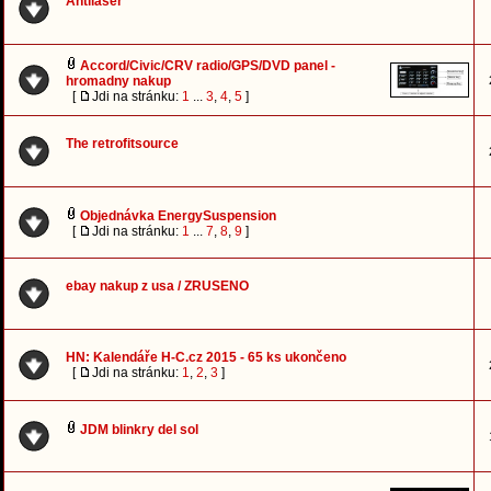
Antilaser
Accord/Civic/CRV radio/GPS/DVD panel -
hromadny nakup
[
Jdi na stránku:
1
...
3
,
4
,
5
]
The retrofitsource
Objednávka EnergySuspension
[
Jdi na stránku:
1
...
7
,
8
,
9
]
ebay nakup z usa / ZRUSENO
HN: Kalendáře H-C.cz 2015 - 65 ks ukončeno
[
Jdi na stránku:
1
,
2
,
3
]
JDM blinkry del sol