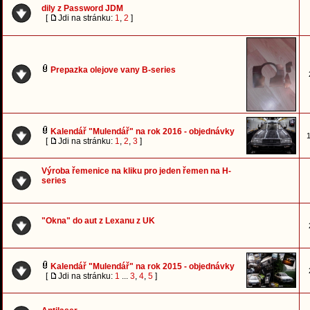
dily z Password JDM
[
Jdi na stránku:
1
,
2
]
Prepazka olejove vany B-series
Kalendář "Mulendář" na rok 2016 - objednávky
1
[
Jdi na stránku:
1
,
2
,
3
]
Výroba řemenice na kliku pro jeden řemen na H-
series
"Okna" do aut z Lexanu z UK
Kalendář "Mulendář" na rok 2015 - objednávky
[
Jdi na stránku:
1
...
3
,
4
,
5
]