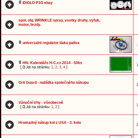
IDIGLO P3G ebay
spol. obj. WRINKLE spray, vsetky druhy, vyfuk,
motor, brzdy.
univerzalni regulator tlaku paliva
HN: Kalendáře H-C.cz 2014 - 50ks
[
Jdi na stránku:
1
,
2
,
3
,
4
]
Grit Guard - nabídka společného nákupu
1
Vánoční trhy - všeobecně
[
Jdi na stránku:
1
,
2
]
Hromadný nákup kol z USA - 3. kolo
2