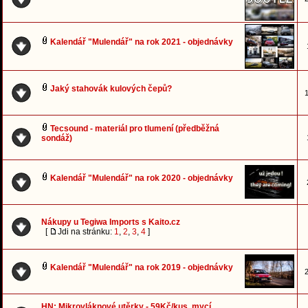
Kalendář "Mulendář" na rok 2021 - objednávky
Jaký stahovák kulových čepů?
1
Tecsound - materiál pro tlumení (předběžná
sondáž)
Kalendář "Mulendář" na rok 2020 - objednávky
Nákupy u Tegiwa Imports s Kaito.cz
[
Jdi na stránku:
1
,
2
,
3
,
4
]
Kalendář "Mulendář" na rok 2019 - objednávky
2
HN: Mikrovláknové utěrky - 59Kč/kus, mycí