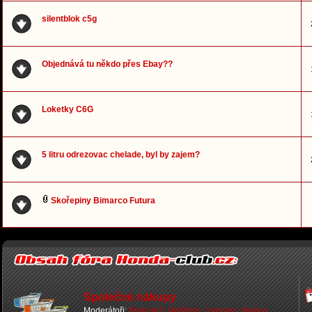
silentblok c5g
Objednává tu někdo přes Ebay??
Loketky C6G
5 litru odrezovac chelade, byl by zajem?
Skořepiny Bimarco Futura
Společné nákupy
Moderátoři:
PreludeZ
,
Hellborn
,
crxmann
,
Wayne
,