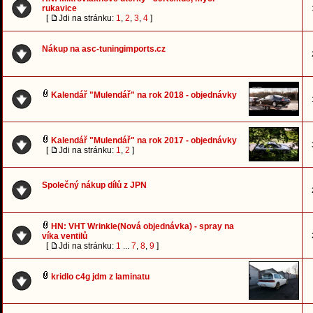
rukavice
[
Jdi na stránku:
1
,
2
,
3
,
4
]
Nákup na asc-tuningimports.cz
Kalendář "Mulendář" na rok 2018 - objednávky
Kalendář "Mulendář" na rok 2017 - objednávky
[
Jdi na stránku:
1
,
2
]
Společný nákup dílů z JPN
HN: VHT Wrinkle(Nová objednávka) - spray na
víka ventilů
[
Jdi na stránku:
1
...
7
,
8
,
9
]
kridlo c4g jdm z laminatu