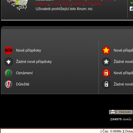
CJMonty
,
spoon
,
kojak
,
kandik
,
R3S
,
Bully
Uživatelé prohlížející toto fórum: nic
Nové příspěvky
Nové příspě
Žádné nové příspěvky
Žádné nové 
Oznámení
Nové příspě
Důležité
Žádné nové 
(
104575
útoků)
[ Čas: 0.0698s ][ Dota