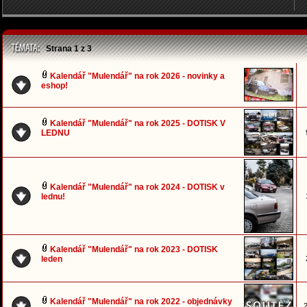
Strana
1
z
3
Kalendář "Mulendář" na rok 2026 - novinky a
eshop!
Kalendář "Mulendář" na rok 2025 - DOTISK V
LEDNU
Kalendář "Mulendář" na rok 2024 - DOTISK v
lednu!
Kalendář "Mulendář" na rok 2023 - DOTISK
leden
Kalendář "Mulendář" na rok 2022 - objednávky
2