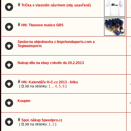
Trička s vlastním návrhem (obj. uzavřené)
HN: Titanove matice GR5
Spolocna objednavka z lingshondaparts.com a
Tegiwaimports
Nakup dilu na ebay cokoliv do 20.2.2013
HN: Kalendáře H-C.cz 2013 - 64ks
[
Jdi na stránku:
1
...
4
,
5
,
6
]
Koupim
Spol. nákup Speedpro.cz
[
Jdi na stránku:
1
,
2
]