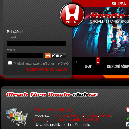
Přihlášení:
Uživatel
Heslo
[1]
Přihlásit automaticky při příští návštěvě
REGISTRACE DO KLUBU
Společné nákupy
Moderátoři:
PreludeZ
,
Hellborn
,
crxmann
,
Wayne
,
CJMonty
,
spoon
,
kojak
,
kandik
,
R3S
,
Bully
Uživatelé prohlížející toto fórum: nic