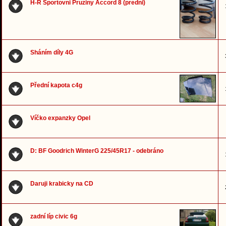
H-R Sportovni Pruziny Accord 8 (predni)
Sháním díly 4G
Přední kapota c4g
Víčko expanzky Opel
D: BF Goodrich WinterG 225/45R17 - odebráno
Daruji krabicky na CD
zadní líp civic 6g