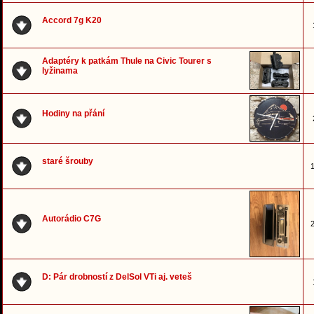
Accord 7g K20
Adaptéry k patkám Thule na Civic Tourer s
lyžinama
Hodiny na přání
staré šrouby
1
Autorádio C7G
2
D: Pár drobností z DelSol VTi aj. veteš