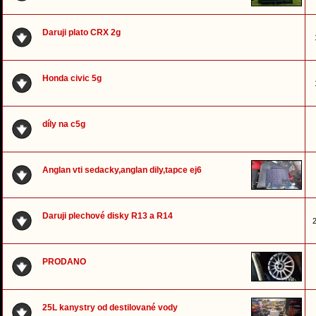
Daruji plato CRX 2g
Honda civic 5g
díly na c5g
Anglan vti sedacky,anglan dily,tapce ej6
Daruji plechové disky R13 a R14
2
PRODANO
25L kanystry od destilované vody