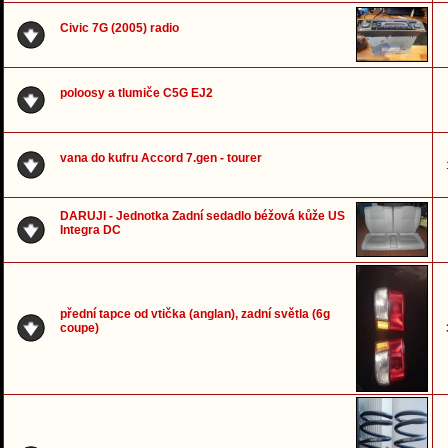
Civic 7G (2005) radio
poloosy a tlumiče C5G EJ2
vana do kufru Accord 7.gen - tourer
DARUJI - Jednotka Zadní sedadlo béžová kůže US
Integra DC
přední tapce od vtička (anglan), zadní světla (6g
coupe)