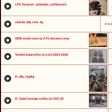
LPG Tartarini - jednotka, vstřikovače
sháním díly civic 4g
17.6.2
OEM xenón setn na A7G akciova cena
Textilní koberečky Accord 2003-2008
D: díly c5g/6g
D: Zadní neorigo světla na C6G 3D