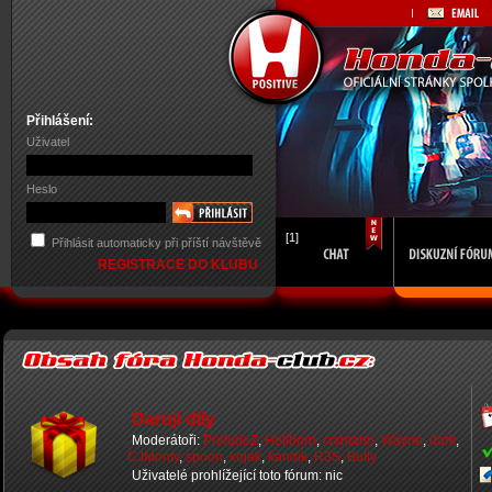
Přihlášení:
Uživatel
Heslo
[1]
Přihlásit automaticky při příští návštěvě
REGISTRACE DO KLUBU
Daruji díly
Moderátoři:
PreludeZ
,
Hellborn
,
crxmann
,
Wayne
,
dark
,
CJMonty
,
spoon
,
kojak
,
kandik
,
R3S
,
Bully
Uživatelé prohlížející toto fórum: nic