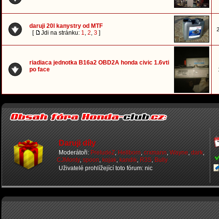
daruji 20l kanystry od MTF
2
[
Jdi na stránku:
1
,
2
,
3
]
riadiaca jednotka B16a2 OBD2A honda civic 1.6vti
po face
Daruji díly
Moderátoři:
PreludeZ
,
Hellborn
,
crxmann
,
Wayne
,
dark
,
CJMonty
,
spoon
,
kojak
,
kandik
,
R3S
,
Bully
Uživatelé prohlížející toto fórum: nic