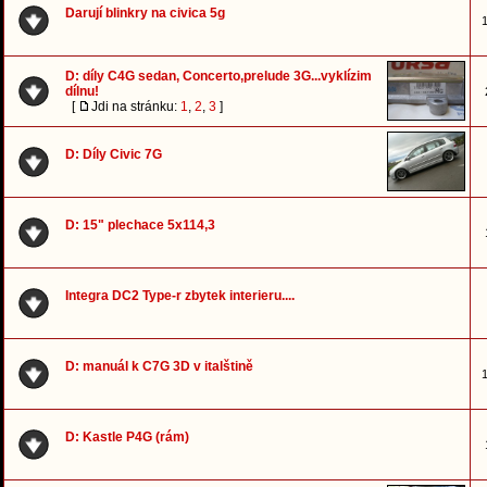
Darují blinkry na civica 5g
1
D: díly C4G sedan, Concerto,prelude 3G...vyklízim
dílnu!
[
Jdi na stránku:
1
,
2
,
3
]
D: Díly Civic 7G
D: 15" plechace 5x114,3
Integra DC2 Type-r zbytek interieru....
D: manuál k C7G 3D v italštině
1
D: Kastle P4G (rám)