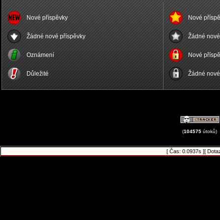
Nové příspěvky
Nové příspě
Žádné nové příspěvky
Žádné nové 
Oznámení
Nové příspě
Důležité
Žádné nové 
(
104575
útoků)
[ Čas: 0.0937s ][ Dota