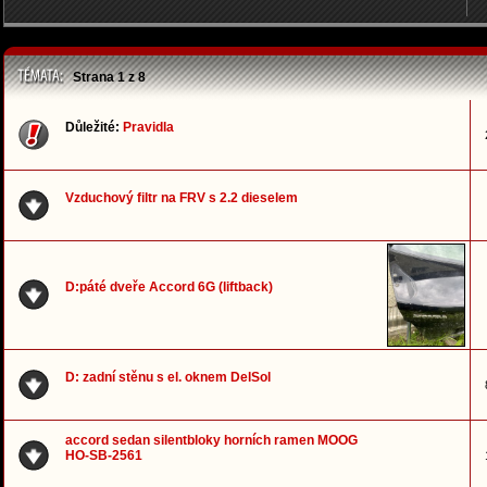
Strana
1
z
8
Důležité:
Pravidla
Vzduchový filtr na FRV s 2.2 dieselem
D:páté dveře Accord 6G (liftback)
D: zadní stěnu s el. oknem DelSol
accord sedan silentbloky horních ramen MOOG
HO-SB-2561