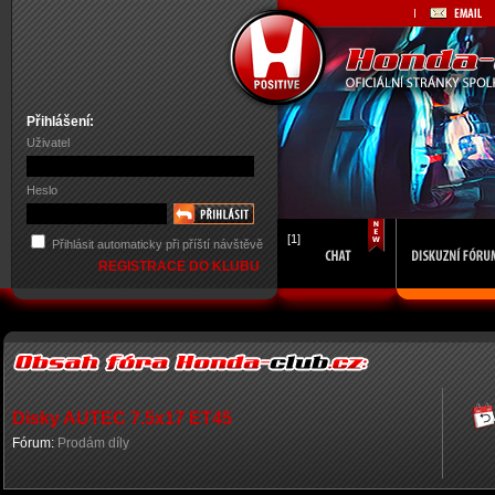
Přihlášení:
Uživatel
Heslo
[1]
Přihlásit automaticky při příští návštěvě
REGISTRACE DO KLUBU
Disky AUTEC 7.5x17 ET45
Fórum:
Prodám díly