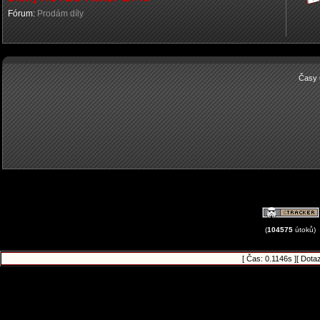
Fórum:
Prodám díly
Časy 
(
104575
útoků)
[ Čas: 0.1146s ][ Dota