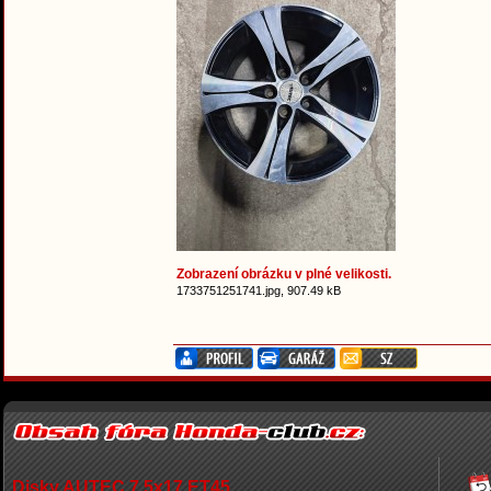
Zobrazení obrázku v plné velikosti.
1733751251741.jpg, 907.49 kB
Disky AUTEC 7.5x17 ET45