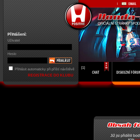
Přihlášení:
Uživatel
Heslo
[1]
Přihlásit automaticky při příští návštěvě
REGISTRACE DO KLUBU
Již jsi přidělil bo