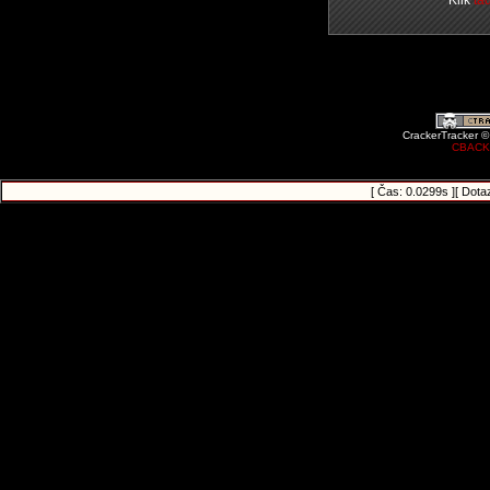
Klik
ta
CrackerTracker ©
CBACK
[ Čas: 0.0299s ][ Dota