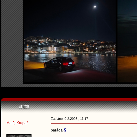
Zasláno: 9.2.2026 , 11:17
Matěj Krupař
paráda