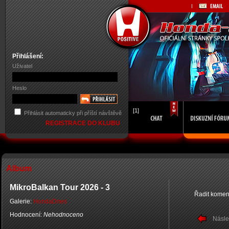
Přihlášení:
Uživatel
Heslo
[1]
Přihlásit automaticky při příští návštěvě
REGISTRACE DO KLUBU
Album
MikroBalkan Tour 2026 - 3
Řadit komen
Galerie:
HondaDnes
Hodnocení:
Nehodnoceno
Násle