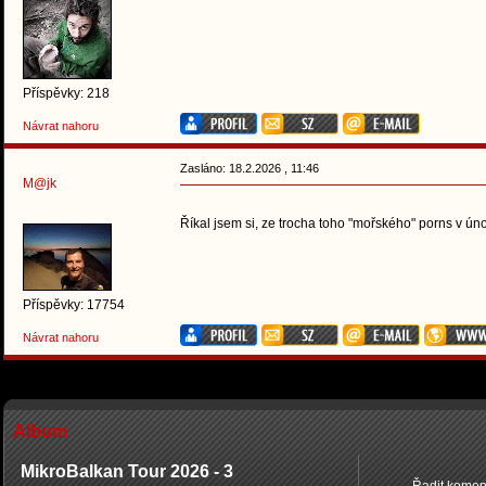
Příspěvky: 218
Návrat nahoru
Zasláno: 18.2.2026 , 11:46
M@jk
Říkal jsem si, ze trocha toho "mořského" porns v ún
Příspěvky: 17754
Návrat nahoru
Album
MikroBalkan Tour 2026 - 3