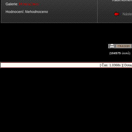
Řadit komen
Galerie:
HondaDnes
Hodnocení:
Nehodnoceno
Násle
(
104575
útoků)
[ Čas: 1.0368s ][ Dota