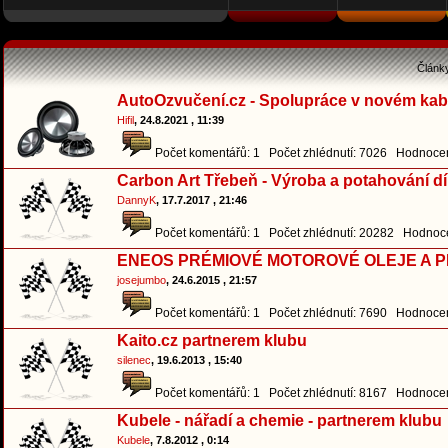
Článk
AutoOzvučení.cz - Spolupráce v novém kab
Hifil
, 24.8.2021 , 11:39
Počet komentářů: 1 Počet zhlédnutí: 7026 Hodnocen
Carbon Art Třebeň - Výroba a potahování 
DannyK
, 17.7.2017 , 21:46
Počet komentářů: 1 Počet zhlédnutí: 20282 Hodnoce
ENEOS PRÉMIOVÉ MOTOROVÉ OLEJE A P
josejumbo
, 24.6.2015 , 21:57
Počet komentářů: 1 Počet zhlédnutí: 7690 Hodnocen
Kaito.cz partnerem klubu
silenec
, 19.6.2013 , 15:40
Počet komentářů: 1 Počet zhlédnutí: 8167 Hodnocen
Kubele - nářadí a chemie - partnerem klubu
Kubele
, 7.8.2012 , 0:14