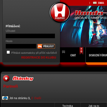
Přihlášení:
Uživatel
Heslo
[1]
Přihlásit automaticky při příští návštěvě
REGISTRACE DO KLUBU
Partneři
Jdi na stránku
1
,
2
Další
Technika
Jak na to