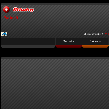
Partneři
Jdi na stránku
1
,
2
Technika
Jak na to