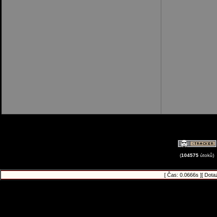
(
104575
útoků)
[ Čas: 0.0666s ][ Dota