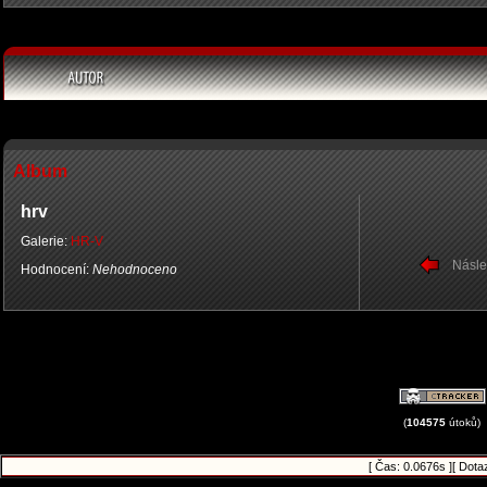
Album
hrv
Galerie:
HR-V
Násle
Hodnocení:
Nehodnoceno
(
104575
útoků)
[ Čas: 0.0676s ][ Dota