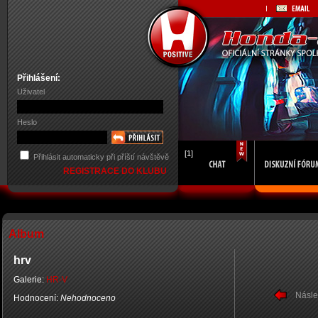
Přihlášení:
Uživatel
Heslo
[1]
Přihlásit automaticky při příští návštěvě
REGISTRACE DO KLUBU
Album
hrv
Galerie:
HR-V
Násle
Hodnocení:
Nehodnoceno